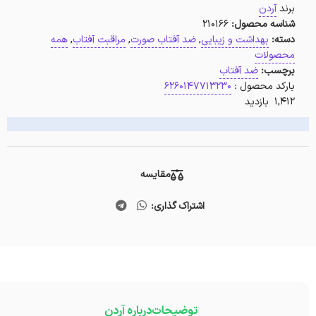
برند
آردن
شناسه محصول:
210166
دسته:
بهداشت و زیبایی
,
ضد آفتاب صورت
,
مراقبت آفتاب
,
همه
محصولات
برچسب:
ضد آفتاب
بارکد محصول :
6260147713230
1,412 بازدید
مقایسه
اشتراک گذاری:
توضیحات
درباره آردن