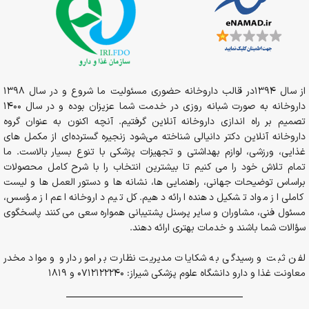
از سال 1394در قالب داروخانه حضوری مسئولیت ما شروع و در سال 1398
داروخانه به صورت شبانه روزی در خدمت شما عزیزان بوده و در سال 1400
تصمیم بر راه اندازی داروخانه آنلاین گرفتیم. آنچه اکنون به عنوان گروه
داروخانه آنلاین دکتر دانیالی شناخته می‌شود زنجیره گسترده‌ای از مکمل های
غذایی، ورزشی، لوازم بهداشتی و تجهیزات پزشکی با تنوع بسیار بالاست. ما
تمام تلاش خود را می کنیم تا بیشترین انتخاب را با شرح کامل محصولات
براساس توضیحات جهانی، راهنمایی ها، نشانه ها و دستور العمل ها و لیست
کاملی از مواد تشکیل دهنده ارائه دهیم. کل تیم داروخانه اعم از مؤسس،
مسئول فنی، مشاوران و سایر پرسنل پشتیبانی همواره سعی می کنند پاسخگوی
سؤالات شما باشند و خدمات بهتری ارائه دهند.
لفن ثبت و رسیدگی به شکایات مدیریت نظارت بر امور دارو و مواد مخدر
معاونت غذا و دارو دانشگاه علوم پزشکی شیراز: 0712122240 و 1819