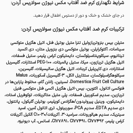
شرایط نگهداری کرم ضد آفتاب مکس نیوژن سولاریس آردن:
در جای خشک و خنک و دور از دسترس اطفال قرار دهید.
ترکیبات کرم ضد آفتاب مکس نیوژن سولاریس آردن:
متیلن بیس بنزوتریازولیل تترا متیل بوتیل فنل، اتیل هگزیل متوکسی
سینامات، آکتوکرایلن، بوتیل متوکسی دی بنزویل متان، دی اکسید
تیتانیوم، سیکلوپنتاسیلوکسان، دایمتیکون کراس پلیمر، ستیل فسفات،
اتیل هگزیل تریازون، میکا، ستیل پالمیتات، PEG-100 استئارات، گلیسریل
استئارات، دی کاپریلیل کربنات، اتیل هگزیل سالیسیلات، گلیسرین،
سیکلوهگزاسیلوکسان، ستئاریل الکل، 3-گلیسریل آسکوربات، Malus
Domestica Fruit Cell Culture، لسیتین، زانتن گام، مخلوط پارابن‌ها در
فنوکسی اتانول، اکتوین، بیس-اتیل هگزیل اکسی فنل متوکسی فنیل
تریازین، سدیم اسکوربیل فسفات، پلی متیل متاکریلات، توکوفریل استات،
دایمتیکون، وینیل پیرولیدون/هگزادس کوپلیمر، بوتیلن گلیکول، پانتنول،
دی سدیم EDTA، سدیم PCA، سوربیتول، تری اتانول آمین، اسید
سیتریک، سدیم هیالورونات، سرامید-3، آکریلات/C10-30 آلکیل آکریلات
کراس پلیمر، CI77891، CI77491، CI77492، اسانس، آب دیونیزه.