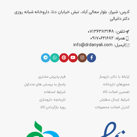
آدرس: شیراز، بلوار معالی آباد، نبش خیابان دنا، داروخانه شبانه روزی
دکتر دانیالی
تلفن: 07136383148
همراه: 09170621682
ایمیل: info@drdanyali.com
ارتباط با دکتر داروساز
فرم پذیرش مشتری
مجوزهای داروخانه
پاسخ به پرسش های متداول
تضمین اصالت کالا
شرایط استفاده
شرایط ارسال سفارش
تاریخچه داروسازی
کنترل اصالت محصولات
رویه بازگردادن کالا