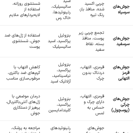
اسید
چربی اکسید
شستشوی روزانه،
جوش‌های
سالیسیلیک،
شده، منافذ باز،
استفاده از
سرسیاه
رتینوئیدها،
رنگ تیره
لایه‌بردارهای ملایم
خاک رس
تجمع چربی زیر
بنزوئیل
استفاده از ژل‌های ضد
جوش‌های
پوست، منافذ
پراکسید، اسید
جوش، شستشوی
سرسفید
بسته، نقاط
سالیسیلیک
پوست
سفید
بنزوئیل
جوش‌های
قرمزی، التهاب،
کاهش التهاب با
پراکسید،
قرمز
دردناک بدون
کرم‌های ضد باکتری،
نیاسینامید،
التهابی
چرک
مرطوب‌سازی مناسب
آزلائیک اسید
قرمزی، التهاب،
درمان موضعی با
جوش‌های
بنزوئیل
دارای چرک و
ژل‌های آنتی‌باکتریال،
چرکی
پراکسید،
حساس به
پرهیز از دستکاری
(پوسچول)
کلیندامایسین
لمس
جوش
جوش‌های
رتینوئیدهای
مراجعه به پزشک،