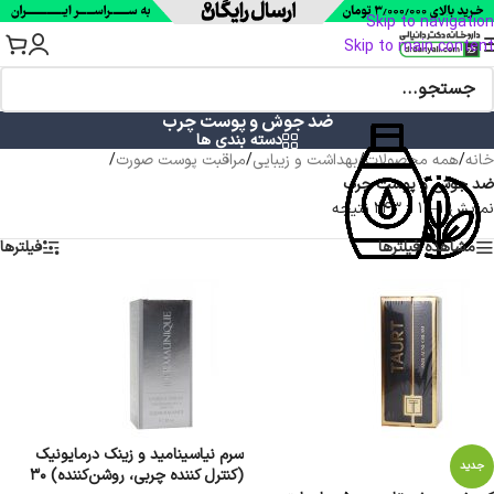
Skip to navigation
Skip to main content
ضد جوش و پوست چرب
دسته بندی ها
خانه
/
همه محصولات
/
بهداشت و زیبایی
/
مراقبت پوست صورت
/
ضد جوش و پوست چرب
نمایش 1–12 از 243 نتیجه
مشاهده فیلترها
فیلترها
سرم نیاسینامید و زینک درمایونیک
جدید
(کنترل کننده چربی، روشن‌کننده) 30