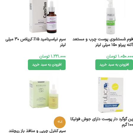
فوم شستشوی پوست چرب و مستعد
سرم نیاسینامید 15% کرپلاس 30 میلی
آکنه پیرلو 150 میلی لیتر
لیتر
1.050.000
تومان
1.221.000
تومان
افزودن به سبد خرید
افزودن به سبد خرید
پن گوگرد دار پوست دارای جوش فولیکا
-20%
100 گرم
سرم کنترل چربی و منافذ باز ریچلند