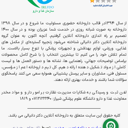
از سال 1394در قالب داروخانه حضوری مسئولیت ما شروع و در سال 1398
داروخانه به صورت شبانه روزی در خدمت شما عزیزان بوده و در سال 1400
تصمیم بر راه اندازی داروخانه آنلاین گرفتیم. آنچه اکنون به عنوان گروه
داروخانه آنلاین دکتر دانیالی شناخته می‌شود زنجیره گسترده‌ای از مکمل های
غذایی، ورزشی، لوازم بهداشتی و تجهیزات پزشکی با تنوع بسیار بالاست. ما
تمام تلاش خود را می کنیم تا بیشترین انتخاب را با شرح کامل محصولات
براساس توضیحات جهانی، راهنمایی ها، نشانه ها و دستور العمل ها و لیست
کاملی از مواد تشکیل دهنده ارائه دهیم. کل تیم داروخانه اعم از مؤسس،
مسئول فنی، مشاوران و سایر پرسنل پشتیبانی همواره سعی می کنند پاسخگوی
سؤالات شما باشند و خدمات بهتری ارائه دهند.
لفن ثبت و رسیدگی به شکایات مدیریت نظارت بر امور دارو و مواد مخدر
معاونت غذا و دارو دانشگاه علوم پزشکی شیراز: 0712122240 و 1819
کلیه حقوق این سایت متعلق به داروخانه آنلاین دکتر دانیالی می باشد.
پشتیبانی سایت
و
برنامه نویسی وردپرس
توسط
نادر حاجی حیدری