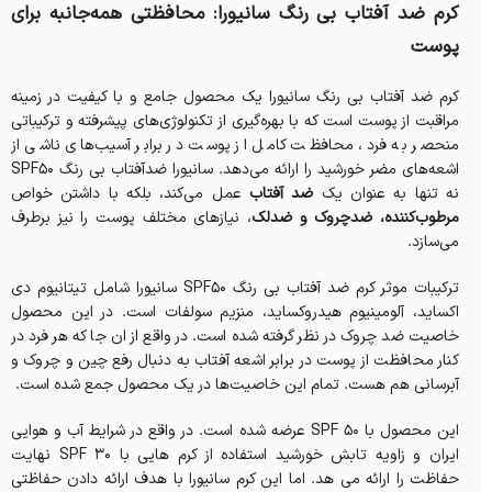
کرم ضد آفتاب بی رنگ سانیورا: محافظتی همه‌جانبه برای
پوست
کرم ضد آفتاب بی رنگ سانیورا یک محصول جامع و با کیفیت در زمینه
مراقبت از پوست است که با بهره‌گیری از تکنولوژی‌های پیشرفته و ترکیباتی
منحصر به فرد، محافظت کامل از پوست در برابر آسیب‌های ناشی از
اشعه‌های مضر خورشید را ارائه می‌دهد. سانیورا ضدآفتاب بی رنگ SPF50
نه تنها به عنوان یک
ضد آفتاب
عمل می‌کند، بلکه با داشتن خواص
مرطوب‌کننده، ضدچروک و ضدلک
، نیازهای مختلف پوست را نیز برطرف
می‌سازد.
ترکیبات موثر کرم ضد آفتاب بی رنگ SPF50 سانیورا شامل تیتانیوم دی
اکساید، آلومینیوم هیدروکساید، منزیم سولفات است. در این محصول
خاصیت ضد چروک در نظر گرفته‌ شده‌ است. در واقع از ان جا که هر فرد در
کنار محافظت از پوست در برابر اشعه آفتاب به دنبال رفع چین و چروک و
آبرسانی هم هست. تمام این خاصیت‌ها در یک محصول جمع شده است.
این محصول با SPF 50 عرضه شده‌ است. در واقع در شرایط آب و هوایی
ایران و زاویه تابش خورشید استفاده از کرم هایی با SPF 30 نهایت
حفاظت را ارائه می ‌هد. اما این کرم سانیورا با هدف ارائه دادن حفاظتی