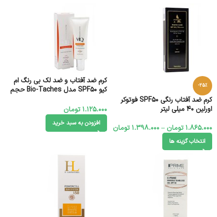
کرم ضد آفتاب و ضد لک بی رنگ ام
-25%
کیو SPF50 مدل Bio-Taches حجم
55 میل
کرم ضد آفتاب رنگی SPF50 فوتوکر
اورلین 40 میلی لیتر
1.125.000
تومان
افزودن به سبد خرید
1.865.000
تومان
–
1.398.000
تومان
انتخاب گزینه ها