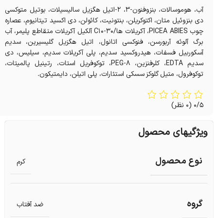
آب، هوموسالات، بنزوفنون-3، 2-اتیل هگزیل سالیسیلات، بوتیل متوکسی
دی بنزوئیل متان، اکتوکریلن، بنتونیت، کائولن، دی اکسید تیتانیوم، عصاره
چوب PICEA ABIES، آکریلات ها/C10-30 آلکیل آکریلات متقاطع پلیمر، آب
برگ آلوئه آربورسن، فنوکسی اتانول، اتیل هگزیل گلیسیرین، سدیم
آسکوربیل فسفات، هیدروکسید سدیم، پلی آکریلات سدیم، سیلیس، دی
سدیم EDTA، کلرفنزین، PEG-8، توکوفریل استات، رتینیل پالمیتات،
توکوفرول، متیل گلوکز سسکی استئارات، پلی اتیلن، دایمتیکون.
0/5
(0 نظر)
ویژگیهای محصول
نوع محصول
کرم
گروه
ضد آفتاب