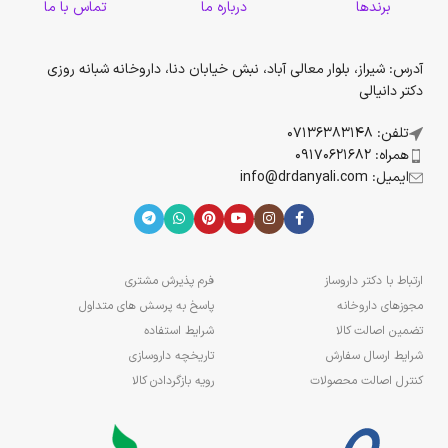
برندها
درباره ما
تماس با ما
آدرس: شیراز، بلوار معالی آباد، نبش خیابان دنا، داروخانه شبانه روزی
دکتر دانیالی
تلفن: 07136383148
همراه: 09170621682
ایمیل: info@drdanyali.com
ارتباط با دکتر داروساز
فرم پذیرش مشتری
مجوزهای داروخانه
پاسخ به پرسش های متداول
تضمین اصالت کالا
شرایط استفاده
شرایط ارسال سفارش
تاریخچه داروسازی
کنترل اصالت محصولات
رویه بازگردادن کالا