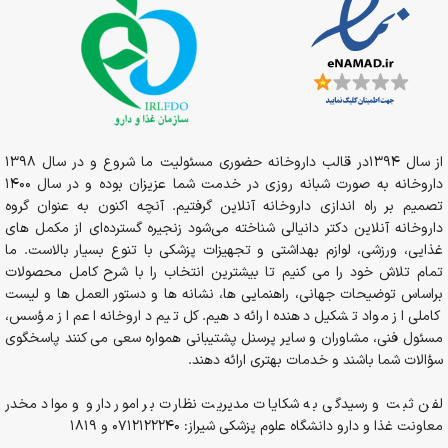
از سال 1394در قالب داروخانه حضوری مسئولیت ما شروع و در سال 1398
داروخانه به صورت شبانه روزی در خدمت شما عزیزان بوده و در سال 1400
تصمیم بر راه اندازی داروخانه آنلاین گرفتیم. آنچه اکنون به عنوان گروه
داروخانه آنلاین دکتر دانیالی شناخته می‌شود زنجیره گسترده‌ای از مکمل های
غذایی، ورزشی، لوازم بهداشتی و تجهیزات پزشکی با تنوع بسیار بالاست. ما
تمام تلاش خود را می کنیم تا بیشترین انتخاب را با شرح کامل محصولات
براساس توضیحات جهانی، راهنمایی ها، نشانه ها و دستور العمل ها و لیست
کاملی از مواد تشکیل دهنده ارائه دهیم. کل تیم داروخانه اعم از مؤسس،
مسئول فنی، مشاوران و سایر پرسنل پشتیبانی همواره سعی می کنند پاسخگوی
سؤالات شما باشند و خدمات بهتری ارائه دهند.
لفن ثبت و رسیدگی به شکایات مدیریت نظارت بر امور دارو و مواد مخدر
معاونت غذا و دارو دانشگاه علوم پزشکی شیراز: 0712122240 و 1819