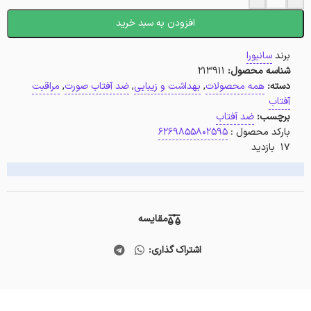
افزودن به سبد خرید
برند
سانیورا
شناسه محصول:
213911
دسته:
همه محصولات
,
بهداشت و زیبایی
,
ضد آفتاب صورت
,
مراقبت
آفتاب
برچسب:
ضد آفتاب
بارکد محصول :
6269855802595
17 بازدید
مقایسه
اشتراک گذاری: