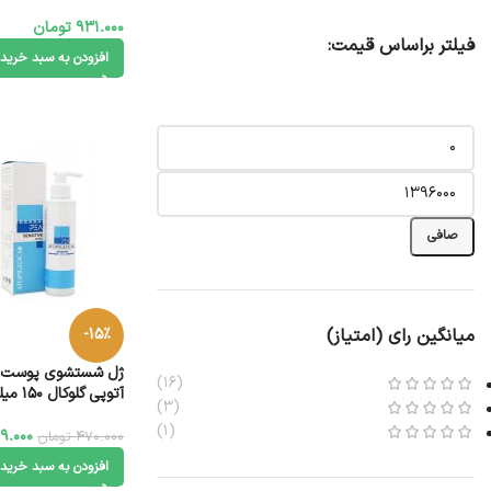
931.000
تومان
فیلتر براساس قیمت:
افزودن به سبد خرید
صافی
میانگین رای (امتیاز)
-15%
ژل شستشوی پوست
(16)
آتوپی گلوکال 150 میلی لیتر
(3)
(1)
9.000
470.000
تومان
افزودن به سبد خرید