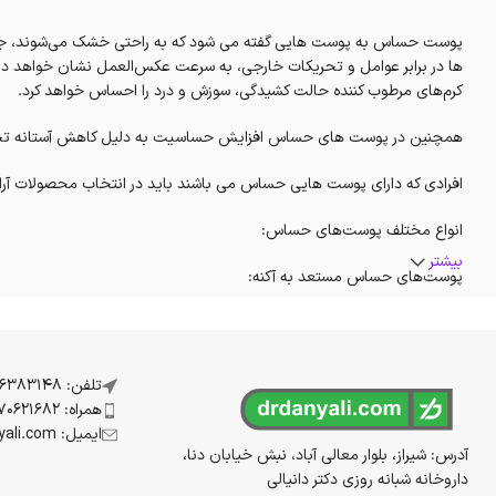
پوست حساس به پوست هایی گفته می شود که به راحتی خشک می‌شوند، جوش 
ها در برابر عوامل و تحریکات خارجی، به سرعت عکس‌العمل نشان خواهد دا
کرم‌های مرطوب کننده حالت کشیدگی، سوزش و درد را احساس خواهد کرد.
همچنین در پوست های حساس افزایش حساسیت به دلیل کاهش آستانه تحمل 
افرادی که دارای پوست هایی حساس می باشند باید در انتخاب محصولات آ
انواع مختلف پوست‌های حساس:
بیشتر
پوست‌های حساس مستعد به آکنه:
برخی از این نوع پوست‌های حساس مستعد جوش می باشند. یعنی بعد از استفاد
وجود داشتن پوست خشک هم بعد از مصرف انواع کرم‌های آرایشی و بهداشتی ن
فاقد چربی یا ضدجوش درج شده باشد باید استفاده کرد.
تلفن: 07136383148
همراه: 09170621682
پوست‌های مستعد قرمزی یا روزاسه‌ای :
ایمیل: info@drdanyali.com
آدرس: شیراز، بلوار معالی آباد، نبش خیابان دنا،
داروخانه شبانه روزی دکتر دانیالی
دهنده ضدالتهاب استفاده خواهند کرد.