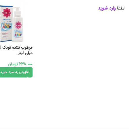
لطفا
وارد شوید
میلی لیتر
238.000
تومان
افزودن به سبد خرید