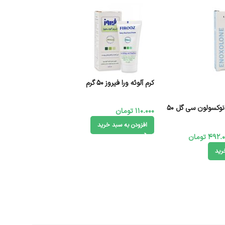
کرم آلوئه ورا فیروز ۵۰ گرم
کرم آبرسان قوی انوکسولون سی گل 50
110.000
تومان
افزودن به سبد خرید
492.0
تومان
رید