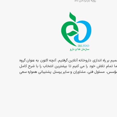
رویه بازگردادن کالا
 مواجهه با عوامل محیطی مثل باد، گرما و سرما ایجاد می
1در قالب داروخانه حضوری مسئولیت ما شروع و در سال 1398 داروخانه به صورت شبانه روزی در خدمت شما عزیزان بوده و در سال 1400 تصمیم بر راه اندازی داروخانه آنلاین گرفتیم. آنچه اکنون به عنوان گروه
ما تمام تلاش خود را می کنیم تا بیشترین انتخاب را با شرح کامل
ز مؤسس، مسئول فنی، مشاوران و سایر پرسنل پشتیبانی همواره سعی