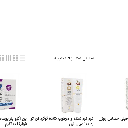
نمایش 1–12 از 119 نتیجه
یلی حساس روژل
کرم نرم کننده و مرطوب کننده گوگرد ای تو
پن اگزو بار پو
زد 100 میلی لیتر
فولیکا 100 گرم