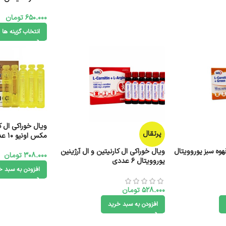
650.000
تومان
انتخاب گزینه ها
پرتقال
مکس اونیو 10 عدد
هوه سبز یوروویتال
ویال خوراکی‌ ال کارنیتین و ال آرژینین
308.000
تومان
یوروویتال 6 عددی
افزودن به سبد خ
528.000
تومان
افزودن به سبد خرید