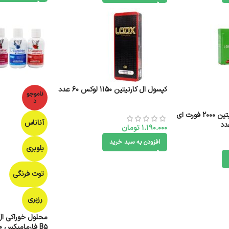
کپسول ال کارنیتین 1150 لوکس 60 عدد
ناموجو
د
ویال خوراکی ال کارنیتین 2000 فورت ای
آناناس
1.190.000
تومان
افزودن به سبد خرید
بلوبری
توت فرنگی
رزبری
محلول خوراکی ال 
B5 فارمامیکس 500 میلی لیتر