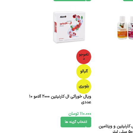
ناموجو
د
آلبالو
بلوبری
ویال خوراکی ال کارنیتین 2000 آلامو 10
عددی
110.000
تومان
انتخاب گزینه ها
کارنیتین و ویتامین