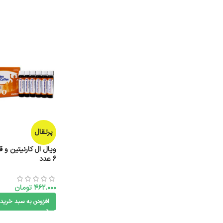
پرتقال
ویال ال کارنیتین و ق
6 عدد
462.000
تومان
افزودن به سبد خرید