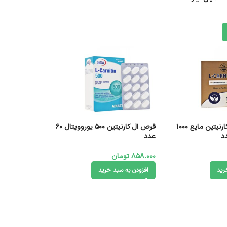
ویال خوراکی ال کارنیتین مایع 1000
قرص ال کارنیتین 500 یوروویتال 60
عدد
858.000
تومان
رید
افزودن به سبد خرید