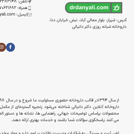
تلفن: 07136383148
همراه: 09170621682
ایمیل: info@drdanyali.com
آدرس: شیراز، بلوار معالی آباد، نبش خیابان دنا،
داروخانه شبانه روزی دکتر دانیالی
داروخانه آنلاین دکتر دانیالی شناخته می‌شود زنجیره گسترده‌ای از مک
در ورزشکارانی که تمرینات سنگین ورزشی و بدنسازی انجام می‌دهند آسیب های
محصولات براساس توضیحات جهانی، راهنمایی ها، نشانه ها و دستور العم
آووکادو و سینه مرغ پخته شده دریافت کنید. اما کسانی که به دلیل رژیم گیاه
می کنند پاسخگوی سؤالات شما باشند و خدمات بهتری ارائه دهند.
استفاده کنند.
لفن ثبت و رسیدگی به شکایات مدیریت نظارت بر امور دارو و مواد مخدر معاونت غذا 