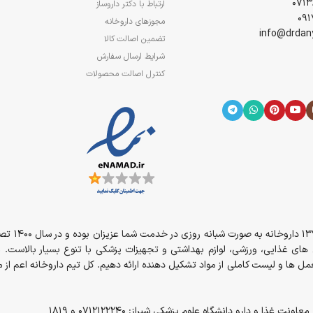
ارتباط با دکتر داروساز
مجوزهای داروخانه
تضمین اصالت کالا
شرایط ارسال سفارش
کنترل اصالت محصولات
از سال 394
مل های غذایی، ورزشی، لوازم بهداشتی و تجهیزات پزشکی با تنوع بسیار بالاست. 
 وارده به عضلات را محدود می‌سازد در نتیجه به تقویت عضلات کمک می کند. این 
ل ها و لیست کاملی از مواد تشکیل دهنده ارائه دهیم. کل تیم داروخانه اعم ا
خواری، عادات غذایی نامناسب و یا انجام ورزش‌های حرفه‌ای مقدار لازم این ماده ر
و دارو دانشگاه علوم پزشکی شیراز: 0712122240 و 1819