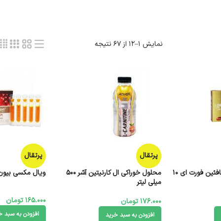
نمایش 1–12 از 67 نتیجه
پرتقال
پرتقال
ویال ال کارنیتین و کافئین فورت ای 10
محلول خوراکی ال کارنیتین آشر 500
ویال مکسی بیون مکس
میلی لیتر
165.000
تومان
176.000
تومان
افزودن به سبد خ
افزودن به سبد خرید