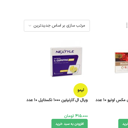
لیمو
 اونیو 10 عدد
ویال ال کارنیتین 1000 نکستایل 10 عدد
415.000
تومان
رید
افزودن به سبد خرید