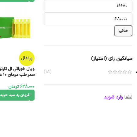
صافی
میانگین رای (امتیاز)
پرتقال
(18)
سمر طب درمان 10 عدد
638.000
تومان
افزودن به سبد خرید
لطفا
وارد شوید