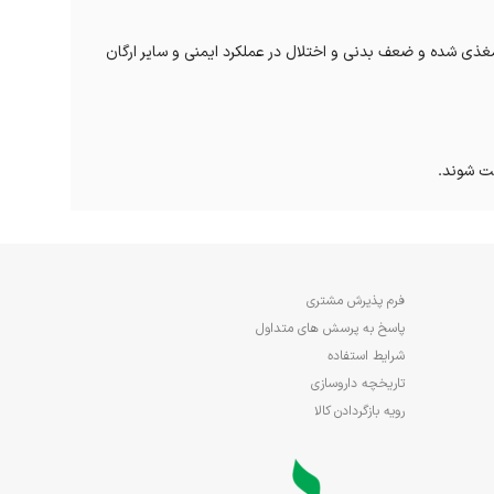
 مغذی شده و ضعف بدنی و اختلال در عملکرد ایمنی و سایر ارگان
ع در سالمندان که کیسه های کوچک در دیواره روده بزرگ ایجاد
ساکاریدها، ترکیبات پروبیوتیک و ترکیبات اضافه تر همگی در بهبود سیستم ایمنی و رشد
فرم پذیرش مشتری
پاسخ به پرسش های متداول
شرایط استفاده
ذای کمکی در این افراد لازم است دارای کالری بالا، بلع
تاریخچه داروسازی
رویه بازگردادن کالا
امکان پذیر است. شما می توانید تنها با یک کلیک خرید خود را