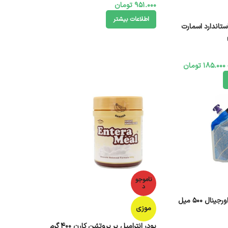
951.000
تومان
اطلاعات بیشتر
تاندارد اسمارت
185.000
تومان
ناموجو
د
ال 500 میل
موزی
پودر انترامیل پر پروتئین کارن 400 گرم