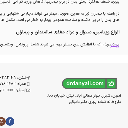
پیری، ضعف عملکرد ایمنی بدن در برابر بیماریها، کاهش وزن، کم آبی، تحلی
در رابطه با بیماران نیز به همین صورت، بیمار می تواند دچار بی اشتهایی و 
های بدن را در پی داشته و سلامت عمومی بیمار به خطر می افتد. مکمل های
انواع ویتامین، مینرال و مواد مغذی سالمندان و بیماران
مواد مغذی که با افزایش سن بسیار مهم می شوند شامل پروتئین، ویتامین D، کلسیم و ویتامین B12 می باشد که باید از طریق غذای کمکی و مکمل ها دریافت شوند
بیشتر
در سالمندان به دلیل تحرک کمتر و داروهایی که مصرف می کنند یبوست رواج دا
شده و التهاب ایجاد می کند) می شود. کنترل
هیپرگلیسمی
و کاهش کلسترول و LDL نیز از دیگر مزایای فیبرها می
ویتامین B12، پتاسیم، امگ
تلفن: 07136383148
و ترمیم مخاط روده کمک کننده هستند.
همراه: 09170621682
ایمیل: info@drdanyali.com
در بعضی از بیماران به دلیل از دست دادن اشتها و مشکل در جویدن، بلع، هض
آدرس: شیراز، بلوار معالی آباد، نبش خیابان دنا،
آسان، طعم مناسب باشد و نیاز به پروتئین، فیبر، ویتامین ها و مواد مغذی را 
داروخانه شبانه روزی دکتر دانیالی
خرید مکمل تخصصی تغذیه سالمندان و بیماران
خرید اینترنتی انواع مکمل های تخصصی تغذیه سالمندان و بیماران با بالات