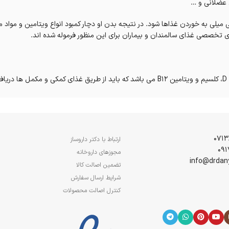
ل عضلانی و …
بی میلی به خوردن غذاها شود. در نتیجه بدن او دچار کمبود انواع ویتامین و مواد
 تخصصی غذای سالمندان و بیماران برای این منظور فرموله شده اند.
.
رد. رژیم غذایی با فیبر بالا مانع از یبوست و همچنین دیورتیکولیک (بیماری شای
 باشد.
ا 3، منیزیم، کلسیم، ویتامین D، روی، تیامین، اسیدهای چرب ضروری (لینولئیک اسید و لینولنیک اسید)، الیگو 
ارتباط با دکتر داروساز
مجوزهای داروخانه
تضمین اصالت کالا
م و جذب غذا، دریافت غذا به صورت عادی مشکل است و نیاز به غذای کمکی دارند. غ
در حد نیاز روزانه تامین کند.
شرایط ارسال سفارش
کنترل اصالت محصولات
رین کیفیت و مناسب ترین قیمت از برندهای معتبر در
داروخانه آنلاین دکتر دانیالی