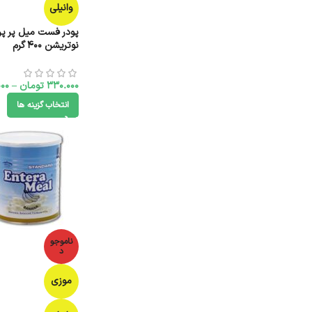
وانیلی
پودر فست میل پر پر
نوتریشن 400 گرم
330.000
تومان
–
00
انتخاب گزینه ها
ناموجو
د
موزی