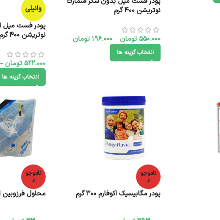
پودر فست میل بدون شکر اسمارت
وانیلی
نوتریشن 400 گرم
پودر فست میل اس
نوتریشن 400 گرم
550.000
تومان
–
196.000
تومان
انتخاب گزینه ها
522.000
تومان
–
انتخاب گزینه ها
ناموجو
ناموجو
د
د
پودر مگابیسیک اکوفارم 300 گرم
محلول فرزوبین اورجین