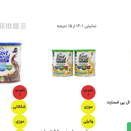
نمایش 1–12 از 15 نتیجه
ناموجو
ناموجو
د
د
ال پی اسمارت
موزی
شکلاتی
وانیلی
موزی