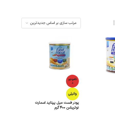
ناموجو
د
وانیلی
پودر فست میل پپتاید اسمارت
نوتریشن 400 گرم