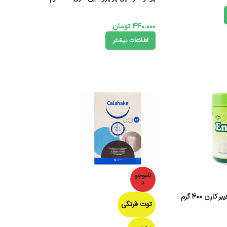
440.000
تومان
اطلاعات بیشتر
ناموجو
د
ارن 400 گرم
توت فرنگی