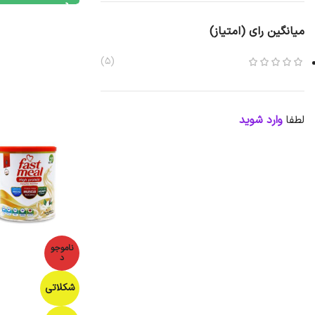
میانگین رای (امتیاز)
(5)
لطفا
وارد شوید
ناموجو
د
شکلاتی