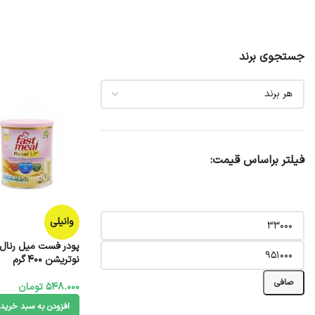
جستجوی برند
فیلتر براساس قیمت:
وانیلی
پودر فست میل رنال 
نوتریشن 400 گرم
صافی
548.000
تومان
افزودن به سبد خرید