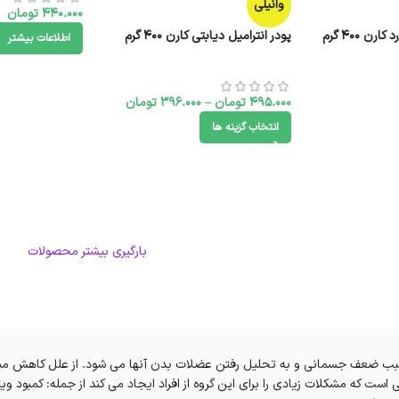
وانیلی
440.000
تومان
رن 400 گرم
پودر انترامیل دیابتی کارن 400 گرم
اطلاعات بیشتر
495.000
تومان
–
396.000
تومان
انتخاب گزینه ها
بارگیری بیشتر محصولات
یج سبب ضعف جسمانی و به تحلیل رفتن عضلات بدن آنها می شود. از علل کاهش م
ت که مشکلات زیادی را برای این گروه از افراد ایجاد می کند از جمله: کمبود وی