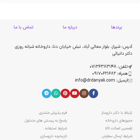
برندها
درباره ما
تماس با ما
آدرس: شیراز، بلوار معالی آباد، نبش خیابان دنا، داروخانه شبانه روزی
دکتر دانیالی
تلفن: 07136383148
همراه: 09170621682
ایمیل: info@drdanyali.com
ارتباط با دکتر داروساز
فرم پذیرش مشتری
مجوزهای داروخانه
پاسخ به پرسش های متداول
تضمین اصالت کالا
شرایط استفاده
شرایط ارسال سفارش
تاریخچه داروسازی