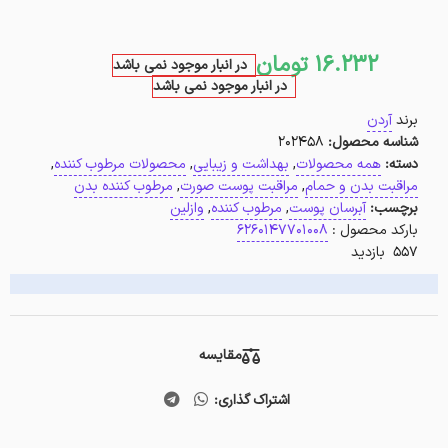
16.232
تومان
در انبار موجود نمی باشد
در انبار موجود نمی باشد
برند
آردن
شناسه محصول:
202458
دسته:
همه محصولات
,
بهداشت و زیبایی
,
محصولات مرطوب کننده
,
مراقبت بدن و حمام
,
مراقبت پوست صورت
,
مرطوب کننده بدن
برچسب:
آبرسان پوست
,
مرطوب کننده
,
وازلین
بارکد محصول :
6260147701008
557 بازدید
مقایسه
اشتراک گذاری: