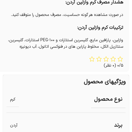
هشدار مصرف کرم وازلین آردن:
در صورت مشاهده هر گونه حساسیت، مصرف محصول را متوقف کنید.
ترکیبات کرم وازلین آردن:
وازلین، پارافین مایع، گلیسرین استئارات و PEG-100 استئارات، گلیسرین،
ستئاریل الکل، مخلوط پارابن های در فنوکسی اتانول، آب دیونیزه
0/5
(0 نظر)
ویژگیهای محصول
نوع محصول
کرم
برند
آردن