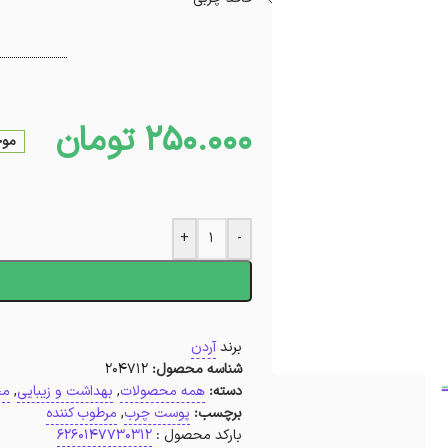
250.000
تومان
موج
+
-
ا
برند
آردن
شناسه محصول:
204712
دسته:
همه محصولات
,
بهداشت و زیبایی
,
مح
برچسب:
پوست چرب
,
مرطوب کننده
بارکد محصول :
6260147730312