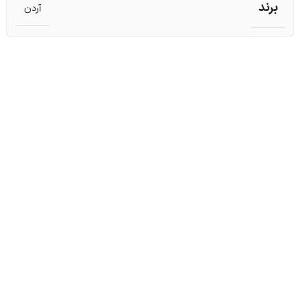
برند
آردن