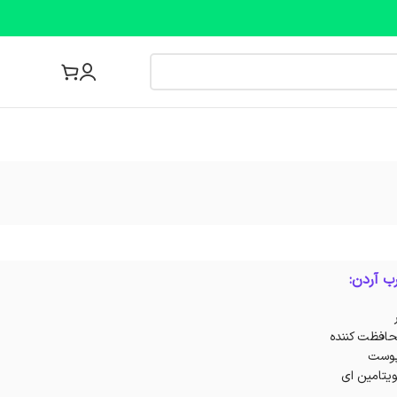
مجله پزشکی
ب آردن:
حافظت کننده
 پوست
یتامین ای