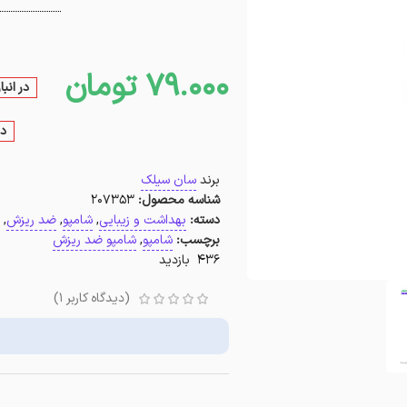
79.000
تومان
در انب
در
برند
سان سیلک
شناسه محصول:
207353
دسته:
بهداشت و زیبایی
,
شامپو
,
ضد ریزش
,
برچسب:
شامپو
,
شامپو ضد ریزش
436 بازدید
(دیدگاه کاربر
1
)