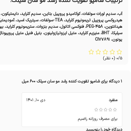
ترکیبات شامپو تقویت کننده رشد مو سان سیلک:
سیلیکا، BHT، منیزیم کلراید، متیل ایزوتیازولینون، بتیل فنیل متیل پر
یونون، CI۷۷۸۹۱
0/5
(0 نظر)
1 دیدگاه برای
شامپو تقویت کننده رشد مو سان سیلک 600 میل
منفرد
دی 10, 1401
برای مصرف روزانه راضیم
دیدگاه خود را بنویسید