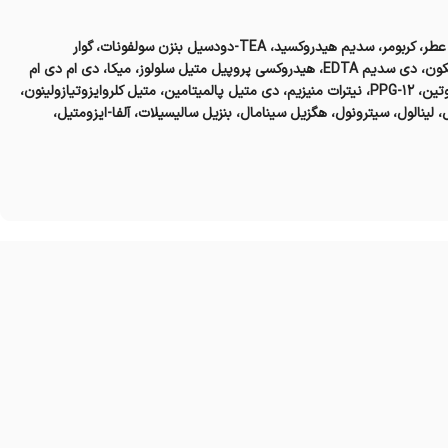
آب، سدیم لورات سولفات، کوکامیدو پروپیل بتاین، سدیم کلراید، دایمتیکون، عطر، کربومر، سدیم هیدروکسید، TEA-دودسیل بنزن سولفونات، گوار
هیدروکسی پروپیل تریمونیوم کلراید، TEA-سولفات، سیتریک اسید، آمودیمتیکون، دی سدیم EDTA، هیدروکسی پروپیل متیل سلولوز، میکا، دی ام دی ام
هیدانتوین، PEG-۴۵۸، فنوکسی اتانول، سدیم بنزوات، ستریمونیوم کلراید، بیوتین، PPG-۱۲، نیترات منیزیم، دی متیل پالمیتامین، متیل کلروایزوتیازولینون،
وپیونال، لینالول، سیترونول، هگزیل سینامال، بنزیل سالیسیلات، آلفا-ایزومتیل،