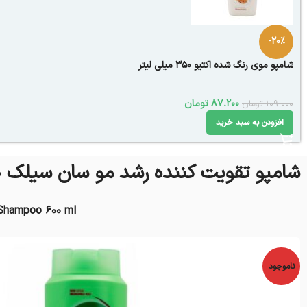
-20%
شامپو موی رنگ شده اکتیو 350 میلی لیتر
87.200
تومان
109.000
تومان
افزودن به سبد خرید
شامپو تقویت کننده رشد مو سان سیلک 600 میل
 Shampoo 600 ml
ناموجود