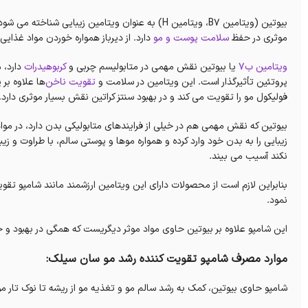
بیوتین (ویتامین B7، ویتامین H) به عنوان ویتامین زیبایی شناخته می شود. بیوتین یکی از
موثری در حفظ
سلامت پوست و مو
دارد. از دیرباز همواره خوردن مواد غذا
ویتامین ب7
یا بیوتین نقش مهمی در متابولیسم چربی و
کربوهیدرات
دارد، 
پروتئین تأثیرگذار است. این ویتامین در سلامت و
تقویت ناخن‌
ها علاوه بر
فولیکول مو را تقویت می کند و در بهبود سنتز کراتین نقش بسیار موثری دارد.
بیوتین که نقش مهمی هم در خیلی از فرایندهای متابولیکی بدن دارد، در موا
زیبایی را به بدن خود وارد کرده و همواره موها و پوستی سالم، با طراوت و زیبا
نکند آسیب می ‌بیند.
بنابراین لازم است از محصولات دارای این ویتامین ارزشمند مانند شامپو تق
نمود.
این شامپو علاوه بر بیوتین حاوی مواد موثر دیگریست که همگی در بهبود و 
موارد مصرف شامپو تقویت کننده رشد مو سان سیلک:
شامپو حاوی بیوتین، کمک به رشد سالم مو و تغذیه مو از ریشه تا نوک تار 