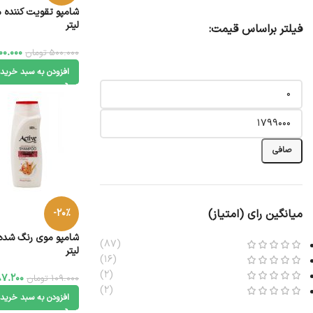
لیتر
فیلتر براساس قیمت:
00.000
500.000
تومان
افزودن به سبد خرید
صافی
میانگین رای (امتیاز)
-20%
(87)
لیتر
(16)
(2)
7.200
109.000
تومان
(2)
افزودن به سبد خرید