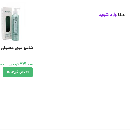
لطفا
وارد شوید
شامپو موی معمولی ابورنز 250 م
741.000
تومان
–
000
انتخاب گزینه ها