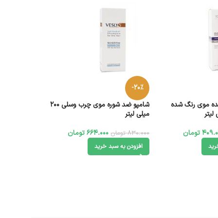
-20%
ده موی رنگ شده
شامپو ضد شوره موی چرب وسلی 200
میلی لیتر
409.0
تومان
664.000
تومان
830.000
تومان
رید
افزودن به سبد خرید