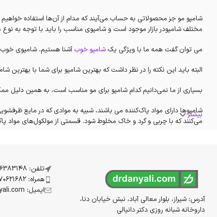
شامپو مو جز محصولاتی به حساب می‌آیند که مدام از آن‌ها استفاده خواهیم 
مختلف شامپودر بازار موجود است و شامپوی مناسب را باید با توجه به نوع م
می توان گفت همه ما با ویژگی‌ یک
شامپو خوب
آشنا هستیم. شامپوی خوب چر
البته باید این نکته را در نظر داشت که بهترین شامپو برای شما با بهترین 
بسیاری از ما نمی‌دانیم کدام شامپو برای مو مناسب است، به همین دلیل 
شامپوها دارای مواد پاک‌کننده می باشند، شبیه به موادی که در مایع ظرفش
بیشتر
می‌کنند که با چربی و گرد و خاک مخلوط شود. قسمتی از مولکول‌های مواد پاک
پاک‌کننده نیز آب دوست می باشند بنابراین زمانی که موها را آب می‌کشید، ماده
موهای ما به مرور به شامپو عادت نمی‌کند. اگر متوجه شدید که شامپوی شما 
اگر موهایتان را درست شسته شو ندهید،
شامپو
روی پوست سر باقی می‌ماند. م
تلفن: 07136383148
همراه: 09170621682
ایمیل: info@drdanyali.com
آدرس: شیراز، بلوار معالی آباد، نبش خیابان دنا،
داروخانه شبانه روزی دکتر دانیالی