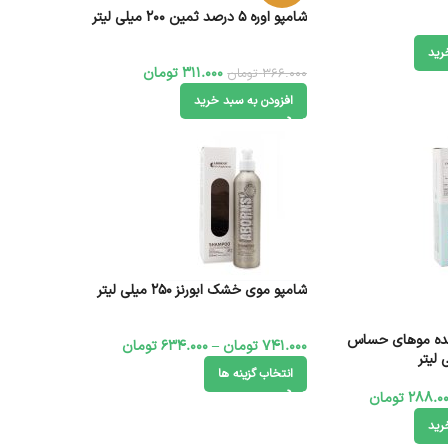
شامپو اوره 5 درصد ثمین 200 میلی لیتر
رید
311.000
تومان
366.000
تومان
افزودن به سبد خرید
شامپو موی خشک ابورنز 250 میلی لیتر
نده موهای حساس
741.000
تومان
–
634.000
تومان
انتخاب گزینه ها
288.0
تومان
رید