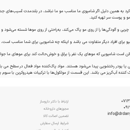
کرد به همین دلیل اگر شامپوی ما مناسب مو ما نباشد، در بلندمدت آسیب‌های جدی
و و پوست سر تهیه کنید.
بی و آلودگی‌ها را از روی مو پاک می‌کند، به‌راحتی از روی موها شسته می‌شود 
شامپو برای افراد دیگر متفاوت می باشد و اینکه چه شامپویی برای شما مناسب است،
ممکن است شامپویی که موهای یک نفر را براق و خوش‌حالت کند برای موهای ما ج
ویی یا پودر رختشویی پیدا می‌شود هستند. مواد پاک‌کننده مواد فعال در سطح م
 کننده آب‌گریز می باشد. این قسمت از مولکول‌ها با ترکیبات هیدروکربن با سبوم
 پاک‌کننده به راحتی با آب تمیز می‌شود و چربی را نیز با خود پاک خواهد کرد.
مثل قبل روی موهایتان جواب نمی‌دهد، شامپو را ازبین نبرید چرا که مو با تغییر
عمولا شامپوها ترکیبات ثابتی دارند اما میزان استفاده از هریک از این ترکیبات د
ارتباط با دکتر داروساز
مجوزهای داروخانه
تضمین اصالت کالا
شرایط ارسال سفارش