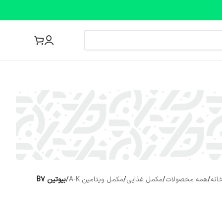
مجله پزشکی
انه
/
همه محصولات
/
مکمل غذایی
/
مکمل ویتامین A-K
/
بیوتین B7