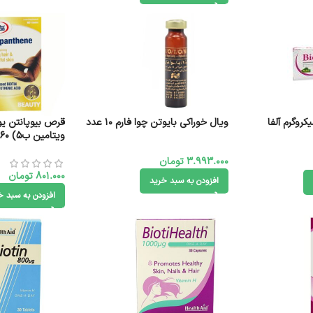
بیوتین 4000 میکروگرم آلفا
ویال خوراکی بایوتن چوا فارم 10 عدد
قرص بیوپانتن یو
ویتامین ب۵) ۶۰ عدد
3.993.000
تومان
801.000
تومان
افزودن به سبد خرید
افزودن به سبد خ