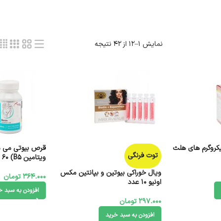
نمایش 1–12 از 42 نتیجه
بیوتین ۱۰۰۰ میکروگرم های هلث
قرص بیوتی می مین
توت فرنگی
ویتامین B5) 60 عدد
ویال خوراکی بیوتین و بپانتین مکس
364.000
تومان
اونیو 10 عدد
افزودن به سبد خ
297.000
تومان
افزودن به سبد خرید