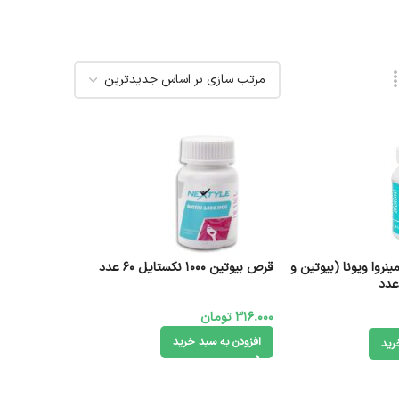
روا ویونا (بیوتین و
قرص بیوتین 1000 نکستایل 60 عدد
316.000
تومان
افزودن به سبد خرید
رید