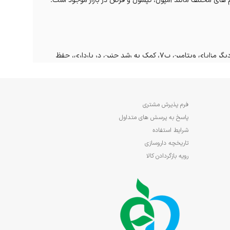
 مکمل بیوتین در فرم های مختلف مانند آمپول، کپسول و قرص در بازار موجود است.
بدن انسان برای تبدیل برخی مواد مغذی به انرژی نیازمند بیوتین است. همچنین برای حفظ سلامت پوست، مو و ناخن نیز این ویتامین ضروری می باشد. از دیگر مزایای ویتامین ب7، کمک به رشد جنین در بارداری، حفظ
فرم پذیرش مشتری
پاسخ به پرسش های متداول
شرایط استفاده
تاریخچه داروسازی
رویه بازگردادن کالا