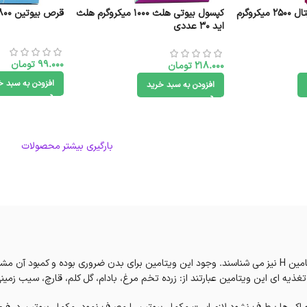
قرص بیوتین یوروویتال 2500 میکروگرم
کپسول بیوتی هلث ۱۰۰۰ میکروگرم هلث
قرص بیوتین 800 هلث اید 30 عدد
اید ۳۰ عددی
99.000
تومان
218.000
تومان
افزودن به سبد خ
افزودن به سبد خرید
بارگیری بیشتر محصولات
است که آن را به نام ویتامین B۷ یا ویتامین H نیز می شناسند. وجود این ویتامین برای بدن ضروری 
یه ای این ویتامین عبارتند از: زرده تخم مرغ، بادام، گل کلم، قارچ، سیب زمین