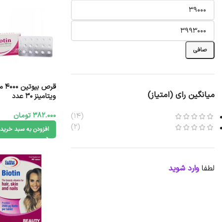
صافی
قرص 
میانگین رای (امتیاز)
ویتامینز 30 عدد
382.000
تومان
(14)
(2)
افزودن به سبد خرید
لطفا
وارد شوید