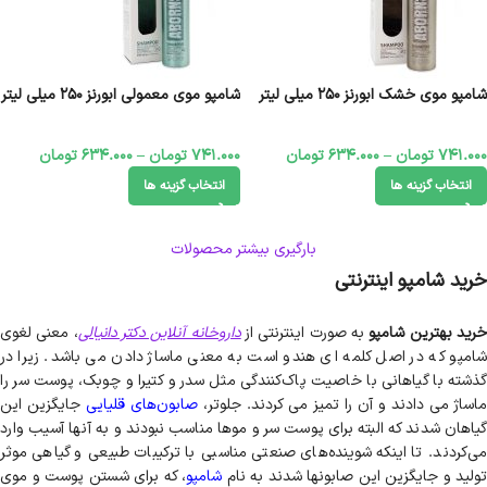
شامپو موی خشک ابورنز 250 میلی لیتر
شامپو موی معمولی ابورنز 250 میلی لیتر
741.000
تومان
–
634.000
تومان
741.000
تومان
–
634.000
تومان
انتخاب گزینه ها
انتخاب گزینه ها
بارگیری بیشتر محصولات
خرید شامپو اینترنتی
رید بهترین شامپو
به صورت اینترنتی از
داروخانه آنلاین دکتر دانیالی
، معنی لغوی
شامپو که در اصل کلمه ای هندو است به معنی ماساژ دادن می باشد. زیرا در
گذشته با گیاهانی با خاصیت پاک‌کنندگی مثل سدر و کتیرا و چوبک، پوست سر را
اساژ می دادند و آن را تمیز می کردند. جلوتر،
صابون‌های قلیایی
جایگزین این
گیاهان شدند که البته برای پوست سر و موها مناسب نبودند و به آنها آسیب وارد
می‌کردند. تا اینکه شوینده‌های صنعتی مناسبی با ترکیبات طبیعی و گیاهی موثر
تولید و جایگزین این صابونها شدند به نام
شامپو
، که برای شستن پوست و موی