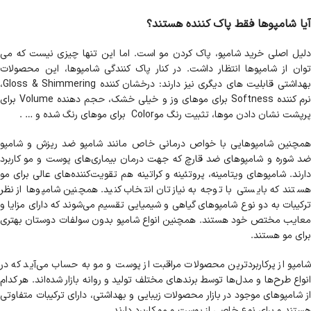
آیا شامپوها فقط پاک کننده هستند؟
دلیل اصلی خرید شامپو، پاک کردن مو است. اما این تنها چیزی نیست که می
توان از شامپوها انتظار داشت. در کنار پاک کنندگی شامپوها، این محصولات
بهداشتی قابلیت های دیگری نیز دارند: درخشان کننده Gloss & Shimmering،
نرم کننده Softness برای موهای وز و خیلی خشک، حجم دهنده Volume برای
پرپشت نشان دادن موها، تثبیت رنگ موColor برای موهای رنگ شده و … .
همچنین شامپوهایی با خواص درمانی خاص مانند شامپو ضد ریزش و شامپو
ضد شوره و شامپوهای ضد قارچ که جهت درمان بیماری‌های پوست و مو کاربرد
دارند. شامپوهای ویتامینه، پروتئینه و کراتینه هم تقویت‌کننده‌های عالی برای مو
هستند که بایستی با توجه به نیازتان انتخاب کنید. همچنین شامپوها از نظر
ترکیبات به دو نوع شامپوهای گیاهی و شیمیایی تقسیم می‌شوند که دارای مزایا و
معایب مختص خود هستند. همچنین انواع شامپو بدون سولفات دوستان بهتری
برای مو هستند.
شامپو از پرکاربردترین محصولات مراقبت از پوست و مو به‌ حساب می‌آید که در
انواع طرح‌ها و مدل‌ها توسط برندهای مختلف تولید و روانه بازار شده‌اند. هر کدام
از شامپوهای موجود در بازار محصولات زیبایی و بهداشتی، دارای ترکیبات متفاوتی
هستند و برای نوع خاصی از پوست و مو کاربرد دارند.