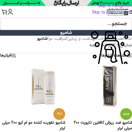
Skip to navigation
Skip to main content
شامپو
خانه
/
همه محصولات
/
بهداشت و زیبایی
/
مراقبت مو
/
شامپو
نمایش 1–12 از 607 نتیجه
مشاهده فیلترها
فیلترها
جدید
-20%
شامپو ضد ریزش کافئین تایورت 200
شامپو تقویت کننده مو ام کیو 200 میلی
میلی لیتر
لیتر