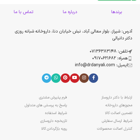
برندها
درباره ما
تماس با ما
آدرس: شیراز، بلوار معالی آباد، نبش خیابان دنا، داروخانه شبانه روزی
دکتر دانیالی
تلفن: 07136383148
همراه: 09170621682
ایمیل: info@drdanyali.com
ارتباط با دکتر داروساز
فرم پذیرش مشتری
مجوزهای داروخانه
پاسخ به پرسش های متداول
تضمین اصالت کالا
شرایط استفاده
شرایط ارسال سفارش
تاریخچه داروسازی
کنترل اصالت محصولات
رویه بازگردادن کالا