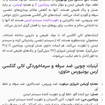
لطف مواد طبیعی ایمن و مؤثر مانند
ویتامین C
و عصاره
آویشن
، بر پایه
عسل و رنگ طبیعی هستند. آنها به کاهش علائم بیماری‌های تنفسی،
سرفه و گلودرد کمک می‌کنند. آبنبات‌های لالی گلکسی همچنین دارای خواص
ضد ویروسی، ضد باکتریایی و
تقویت‌کننده سیستم ایمنی
هستند که آنها را
به انتخابی سالم و مناسب برای روزهای سرد یا فصل آلرژی تبدیل می‌کند.
آبنبات‌های لالی گلکسی که با مواد طبیعی و دارویی ساخته شده‌اند،
محصولی چندمنظوره هستند که از سیستم تنفسی پشتیبانی کرده و سیستم
ایمنی را تقویت می‌کنند. هر آبنبات حاوی عسل آویشن، ویتامین C (30
میلی‌گرم)، عصاره آویشن شیرازی (27 میلی‌گرم) و رنگ‌های طبیعی است که
به طور کامل با هم ترکیب می‌شوند.
آبنبات چوبی ضد سرفه و سرماخوردگی لالی گلکسی
ارس یونیورس
حاوی:
عصاره آویشن شیرازی مرغوب:
ضد ویروس، ضدباکتری، ضد سرفه و خلط
آور
عسل:
نرم کننده گلو، خلط آور و تقویت کننده سیستم ایمنی
ویتامین سی:
ضد التهاب، آنتی اکسیدان و تقویت کننده سیستم ایمنی
این آبنبات به لطف طعم‌های متنوع خود، برای کودکانی که در مصرف دارو