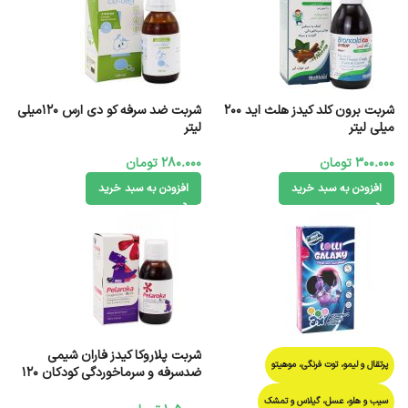
شربت برون کلد کیدز هلث اید 200
شربت ضد سرفه کو دی ارس 120میلی
میلی لیتر
لیتر
300.000
تومان
280.000
تومان
افزودن به سبد خرید
افزودن به سبد خرید
شربت پلاروکا کیدز فاران شیمی
پرتقال و لیمو، توت فرنگی، موهیتو
ضدسرفه و سرماخوردگی کودکان 120
میل
سیب و هلو، عسل، گیلاس و تمشک