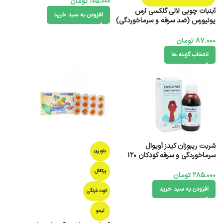
105.000
تومان
آبنبات چوبی لالی گلکسی ارس
افزودن به سبد خرید
یونیورس (ضد سرفه و سرماخوردگی)
3 عدد
87.000
تومان
انتخاب گزینه ها
شربت ریبوزان کیدز آویوال
بلوبری
سرماخوردگی و سرفه کودکان 120
میلی لیتر
پرتقال
285.000
تومان
افزودن به سبد خرید
توت فرنگی
لیمو