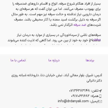
بسیار از افراد هنگام شروع سرفه، انواع و اقسام داروهای ضدسرفه را
برای بهبودب مصرف می‌کنند. اما می توان گفت که هر سرفه‌ای به
درمان دارویی نیاز نداشته و حالت سرفه نیز مهم است. به طور مثال
اگر سرفه به دلیل برگشت اسید معده یا آثار محیطی باشد، مصرف
شربت‌های
ضد سرفه
اثرگذار نمی باشد.
سرفه‌های ناشی از سرماخوردگی در بسیاری از موارد به درمان نیاز
بیشتر
نداشته و خود به خود از بین می رود. اما گاهی که اذیت کننده می‌شوند
و خواب و استراحت فرد را دچار اختلال می‌کنند، می‌توان از داروهای
ضد سرفه موجود در بازار استفاده کرد، اما در اینجا لازم است
برندها
درباره ما
تماس با ما
برای درمان سرفه چه کار کنیم؟ از چه خلط آوری استفاده کنیم؟
درمان سرفه با شربت‌های ضد سرفه و خلط آور
آدرس: شیراز، بلوار معالی آباد، نبش خیابان دنا، داروخانه شبانه روزی
دکتر دانیالی
تلفن: 07136383148
همراه: 09170621682
ایمیل: info@drdanyali.com
برخی افراد به محض شروع سرفه، انواع و اقسام داروهای ضدسرفه را
خریداری و مصرف می‌کنند. اما هر سرفه‌ای به درمان دارویی نیاز ندارد و