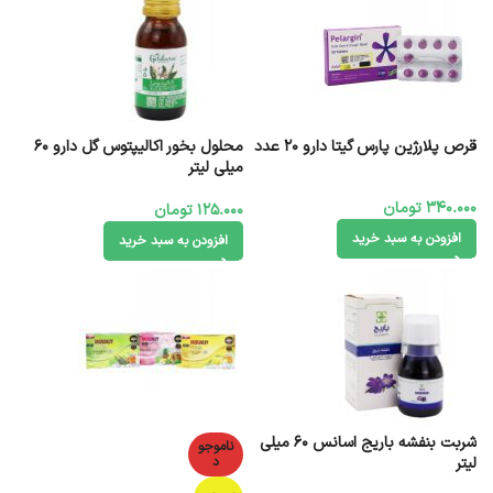
قرص پلارژین پارس گیتا دارو 20 عدد
محلول بخور اکاليپتوس گل دارو 60
میلی لیتر
340.000
تومان
125.000
تومان
افزودن به سبد خرید
افزودن به سبد خرید
شربت ‎بنفشه باریج اسانس 60 میلی
ناموجو
لیتر
د