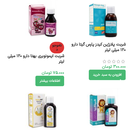
شربت پلارژین کیدز پارس گیتا دارو
ناموجو
120 میلی لیتر
د
شربت ایمونوبری بهتا دارو 120 میلی
لیتر
300.000
تومان
75.000
تومان
افزودن به سبد خرید
اطلاعات بیشتر