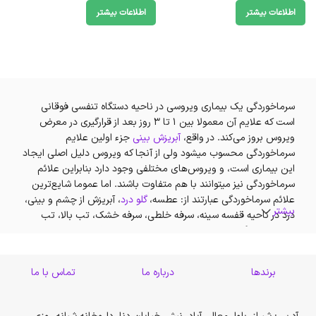
اطلاعات بیشتر
اطلاعات بیشتر
سرماخوردگی یک بیماری ویروسی در ناحیه دستگاه تنفسی فوقانی
است که علایم آن معمولا بین 1 تا 3 روز بعد از قرارگیری در معرض
ویروس بروز می‌کند. در واقع،
آبریزش بینی
جزء اولین علایم
سرماخوردگی محسوب میشود ولی از آنجا که ویروس دلیل اصلی ایجاد
این بیماری است، و ویروس‌های مختلفی وجود دارد بنابراین علائم
سرماخوردگی نیز میتوانند با هم متفاوت باشند. اما عموما شایع‌ترین
علائم سرماخوردگی عبارتند از: عطسه،
گلو درد
، آبریزش از چشم و بینی،
بیشتر
درد در ناحیه قفسه سینه، سرفه خلطی، سرفه خشک، تب بالا، تب
ملایم، خستگی خفیف. با استفاده از شربت
ضدسرفه
می‌توانید علائم
ناشی از آن را کاهش دهید. برخی افراد نیز به منظور جلوگیری یا تسکین
علائم سرماخوردگی از داروهای طبیعی مانند
روی
،
ویتامین C
و یا
برندها
درباره ما
تماس با ما
مکمل‌های
تقویت سیستم ایمنی
استفاده می‌کنند.
سرفه و سرماخوردگی از رایج ترین بیماری‌های کودکان است که بیشتر