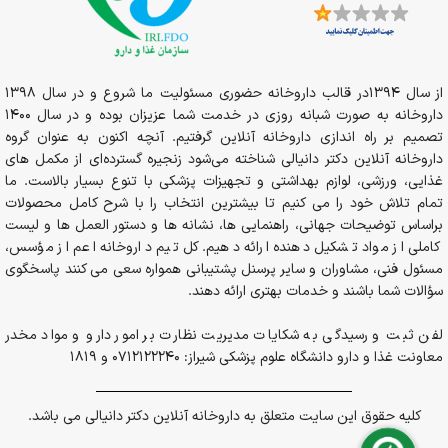
سرماخوردگی کودکان
با کیفیت بالا و قیمت مناسب از برندهای معتبر
در داروخانه آنلاین دکتر دانیالی امکان پذیر است که می توانید تنها با
یک کلیک خرید خود را ثبت و در اسرع وقت درب منزل تحویل بگیرید.
کلیه محصولات موجود در این داروخانه دارای برچسب اصالت کالا بوده
از سال 1394در قالب داروخانه حضوری مسئولیت ما شروع و در سال 1398
و شما می توانید با اطمینان آنها را خریداری نمایید. همچنین قبل از
داروخانه به صورت شبانه روزی در خدمت شما عزیزان بوده و در سال 1400
خرید می‌توانید از مشاوران سایت در خصوص خرید محصولات مشاوره
تصمیم بر راه اندازی داروخانه آنلاین گرفتیم. آنچه اکنون به عنوان گروه
بگیرید.
داروخانه آنلاین دکتر دانیالی شناخته می‌شود زنجیره گسترده‌ای از مکمل های
غذایی، ورزشی، لوازم بهداشتی و تجهیزات پزشکی با تنوع بسیار بالاست. ما
تمام تلاش خود را می کنیم تا بیشترین انتخاب را با شرح کامل محصولات
براساس توضیحات جهانی، راهنمایی ها، نشانه ها و دستور العمل ها و لیست
کاملی از مواد تشکیل دهنده ارائه دهیم. کل تیم داروخانه اعم از مؤسس،
مسئول فنی، مشاوران و سایر پرسنل پشتیبانی همواره سعی می کنند پاسخگوی
سؤالات شما باشند و خدمات بهتری ارائه دهند.
لفن ثبت و رسیدگی به شکایات مدیریت نظارت بر امور دارو و مواد مخدر
معاونت غذا و دارو دانشگاه علوم پزشکی شیراز: 0712122240 و 1819
کلیه حقوق این سایت متعلق به داروخانه آنلاین دکتر دانیالی می باشد.