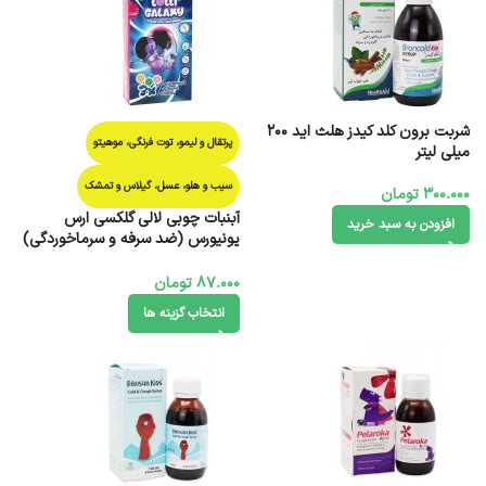
شربت برون کلد کیدز هلث اید 200
پرتقال و لیمو، توت فرنگی، موهیتو
میلی لیتر
سیب و هلو، عسل، گیلاس و تمشک
300.000
تومان
آبنبات چوبی لالی گلکسی ارس
افزودن به سبد خرید
یونیورس (ضد سرفه و سرماخوردگی)
3 عدد
87.000
تومان
انتخاب گزینه ها