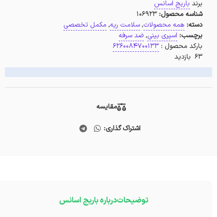
برند
باریج اسانس
شناسه محصول:
106923
دسته:
همه محصولات
,
سلامت ریه
,
مکمل تخصصی
برچسب:
اسپری بینی
,
ضد سرفه
بارکد محصول :
6260084700133
63 بازدید
مقایسه
اشتراک گذاری:
توضیحات
درباره باریج اسانس