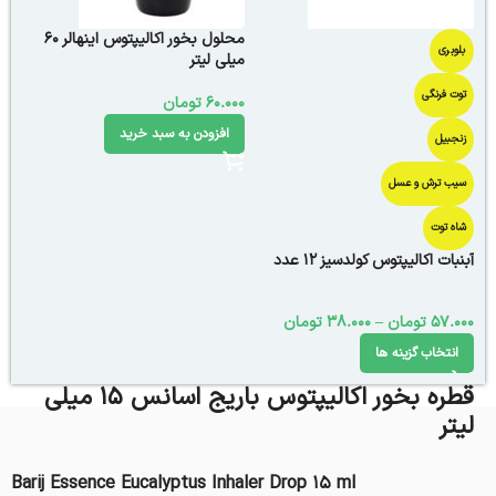
محلول بخور اکالیپتوس اینهالر 60
بلوبری
میلی لیتر
توت فرنگی
60.000
تومان
افزودن به سبد خرید
زنجبیل
سیب ترش و عسل
شاه توت
آبنبات اکالیپتوس کولدسیز 12 عدد
57.000
تومان
–
38.000
تومان
انتخاب گزینه ها
قطره بخور اکالیپتوس باریج اسانس ۱۵ میلی
لیتر
Barij Essence Eucalyptus Inhaler Drop ۱۵ ml