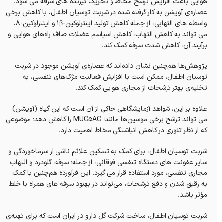
هوایی باعث افزایش ترشح مخاط و تحریک گیرنده‌ های سرفه می‌ شود.
عصاره‌ی آویشن به کار گرفته شده در شربت توسیان اطفال، با کاهش برخی
واسطه‌ های التهابی، از جمله کاهش تولید اینترلوکین-1β و اینترلوکین-8،
می‌ تواند به کاهش التهاب، کاهش اسپاسم عضلات صاف راه‌های هوایی و
برآیند آن، کاهش شدت سرفه کمک کند.
پژوهش‌ها هم‌چنین نشان داده‌اند که عصاره‌ی آویشن موجود در شربت
توسیان اطفال، ممکن است با افزایش فعالیت مژک‌های تنفسی، به
تخلیه‌ی بهتر ترشحات از مجاری هوایی کمک کند.
علاوه بر این، شواهد آزمایشگاهی حاکی از آن است که این گیاه (آویشن)
می‌ تواند ترشح برخی موسین‌ها مانند؛ MUC5AC را کاهش دهد؛ موضوعی
که از نظر تئوری در کاهش انباشتگی مخاط اهمیت دارد.
شربت توسیان اطفال، برای کمک به تسکین علائم ناشی از سرماخوردگی و
سایر عفونت‌ های دستگاه تنفسی فوقانی، از جمله؛ سرفه، گلودرد و التهاب
مجاری تنفسی، مورد استفاده قرار می‌ گیرد. این فرآورده هم‌چنین با کمک
به رقیق شدن و دفع ترشحات، می‌تواند در بهبود سرفه‌ های همراه با خلط
مؤثر باشد.
شربت توسیان اطفال، ساخت شرکت گل دارو در ایران است که برای تهیه‌ی