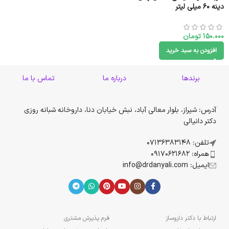
دینه ۶۰ میلی لیتر
150.000
تومان
افزودن به سبد خرید
برندها
درباره ما
تماس با ما
آدرس: شیراز، بلوار معالی آباد، نبش خیابان دنا، داروخانه شبانه روزی
دکتر دانیالی
تلفن: 07136383148
همراه: 09170621682
ایمیل: info@drdanyali.com
ارتباط با دکتر داروساز
فرم پذیرش مشتری