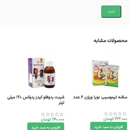
محصولات مشابه
ساشه تیموسیپ نویا ویژن 6 عدد
شربت ردوفلو کیدز ردوکس 120 میلی
لیتر
222.000
تومان
140.000
تومان
افزودن به سبد خرید
افزودن به سبد خرید