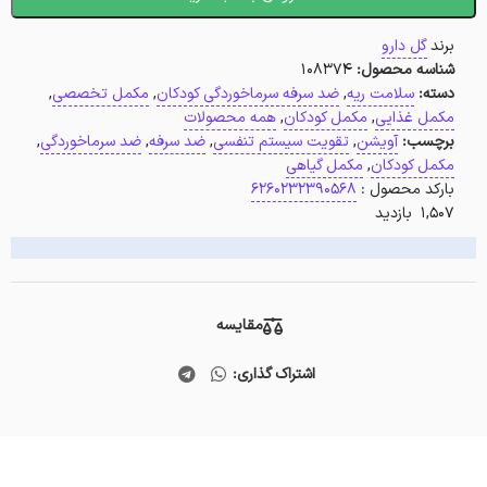
برند
گل دارو
شناسه محصول:
108374
دسته:
سلامت ریه
,
ضد سرفه سرماخوردگی کودکان
,
مکمل تخصصی
,
مکمل غذایی
,
مکمل کودکان
,
همه محصولات
برچسب:
آویشن
,
تقویت سیستم تنفسی
,
ضد سرفه
,
ضد سرماخوردگی
,
مکمل کودکان
,
مکمل گیاهی
بارکد محصول :
6260232390568
1,507 بازدید
مقایسه
اشتراک گذاری: