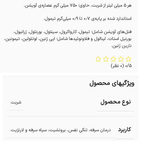
هر ۵ میلی لیتر از شربت، حاوی؛ ۷۵۰ میلی گرم عصاره‌ی آویشن.
استاندارد شده بر پایه‌ی ۰٫۷ تا ۰٫۹ میلی‌گرم تیمول.
فنل‌های آویشن شامل؛ تیمول، کارواکرول، سینئول، بورنئول، ژرانیول،
بورنیل استات، لینالول و فلاونوئیدها شامل؛ اپی ژنین، لوتئولین، تیمونین،
نارین ژنین.
0/5
(0 نظر)
ویژگیهای محصول
نوع محصول
شربت
کاربرد
درمان سرفه، تنگی نفس، برونشیت، سیاه سرفه و لارنژیت