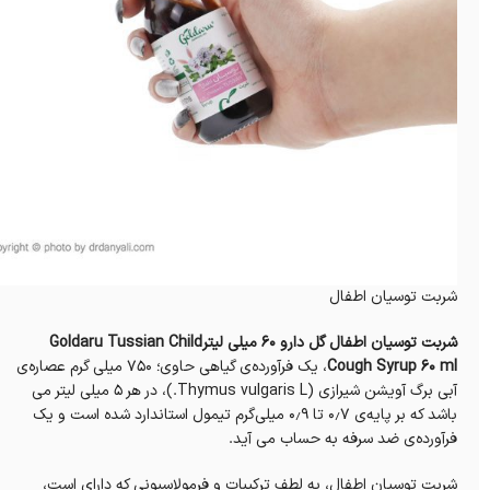
شربت توسیان اطفال
شربت توسیان اطفال گل دارو 60 میلی لیترGoldaru Tussian Child
Cough Syrup 60 ml
، یک فرآورده‌ی گیاهی حاوی؛ ۷۵۰ میلی گرم عصاره‌ی
آبی برگ آویشن شیرازی (Thymus vulgaris L.)، در هر ۵ میلی لیتر می
باشد که بر پایه‌ی ۰٫۷ تا ۰٫۹ میلی‌گرم تیمول استاندارد شده است و یک
فرآورده‌ی ضد سرفه به حساب می‌ آید.
شربت توسیان اطفال، به لطف ترکیبات و فرمولاسیونی که دارای است،