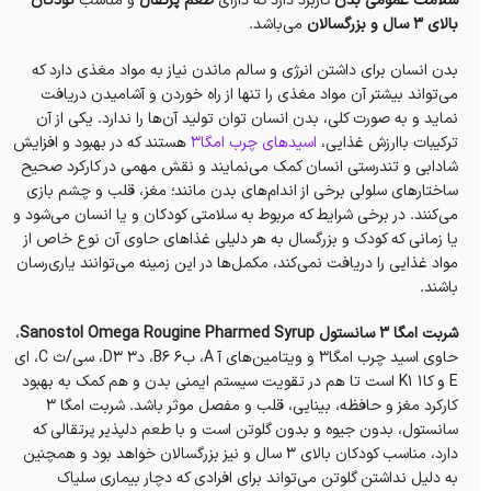
سلامت عمومی بدن
کاربرد دارد که دارای
طعم پرتقال
و مناسب
کودکان
بالای ۳ سال و بزرگسالان
می‌باشد.
بدن انسان برای داشتن انرژی و سالم ماندن نیاز به مواد مغذی دارد که
می‌تواند بیشتر آن‌ مواد مغذی را تنها از راه خوردن و آشامیدن دریافت
نماید و به صورت کلی، بدن انسان توان تولید آن‌ها را ندارد. یکی از آن
ترکیبات باارزش غذایی،
اسیدهای چرب امگا۳
هستند که در بهبود و افزایش
شادابی و تندرستی انسان کمک می‌نمایند و نقش مهمی در کارکرد صحیح
ساختارهای سلولی برخی از اندام‌های بدن مانند؛ مغز، قلب و چشم بازی
می‌کنند. در برخی شرایط که مربوط به سلامتی کودکان و یا انسان می‌شود و
یا زمانی که کودک و بزرگسال به هر دلیلی غذاهای حاوی‌ آن نوع خاص از
مواد غذایی را دریافت نمی‌کند، مکمل‌ها در این زمینه می‌توانند یاری‌رسان
باشند.
شربت امگا 3 سانستول Sanostol Omega Rougine Pharmed Syrup
،
حاوی اسید چرب امگا۳ و ویتامین‌های آ A، ب۶ B6، د۳ D3، سی/ث C، ای
E و کا۱ K1‏ است تا هم در تقویت سیستم ایمنی بدن و هم کمک به بهبود
کارکرد مغز و حافظه، بینایی، قلب و مفصل موثر باشد. شربت امگا 3
سانستول، بدون جیوه و بدون گلوتن است و با طعم دلپذیر پرتقالی که
دارد‌، مناسب کودکان بالای ۳ سال و نیز بزرگسالان خواهد بود و همچنین
به دلیل نداشتن گلوتن می‌تواند برای افرادی که دچار بیماری سلیاک