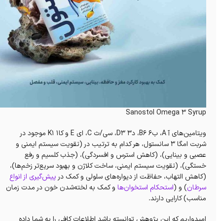
Sanostol Omega 3 Syrup
ویتامین‌های آ A، ب۶ B6، د۳ D3، سی/ث C، ای E و کا۱ K1 موجود در
شربت امگا 3 سانستول، هر کدام به ترتیب در (تقویت‌ سیستم ایمنی و
عصبی و بینایی‌)، (کاهش استرس و افسردگی)، (جذب کلسیم و رفع
خستگی)، (تقویت سیستم ایمنی، ساخت کلاژن و بهبود سریع‌تر زخم‌ها)،
(کاهش التهاب، حفاظت از دیوار‌ه‌های سلولی و کمک در
پیش‌گیری از انواع
سرطان
) و (
استحکام استخوان‌ها
و کمک به لخته‌شدن خون در مدت زمان
مناسب) کارایی دارند.
امیدواریم که این پژوهش توانسته باشد اطلاعات کافی را به شما داده