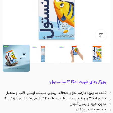
بزرگنمایی تصویر
ویژگی‌های شربت امگا 3 سانستول:
کمک به بهبود کارکرد مغز و حافظه، بینایی، سیستم ایمنی، قلب و مفصل
حاوی امگا۳ و ویتامین‌های آ A، ب۶ B6، د۳ D3، سی/ث C، ای E و کا۱ K1‏
بدون جیوه و بدون گلوتن
با طعم دلپذیر پرتقال