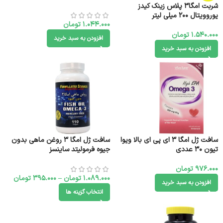
شربت امگا3 پلاس زینک کیدز
یوروویتال 200 میلی لیتر
1.044.000
تومان
1.540.000
تومان
افزودن به سبد خرید
افزودن به سبد خرید
سافت ژل امگا 3 ای پی ای بالا ویوا
سافت ژل امگا 3 روغن ماهی بدون
تیون 30 عددی
جیوه فرمولیتد ساینسز
976.000
تومان
1.089.000
تومان
–
395.000
تومان
افزودن به سبد خرید
انتخاب گزینه ها