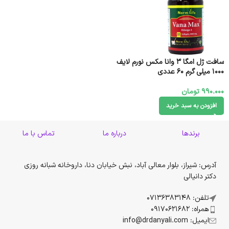
سافت ژل امگا 3 وانا مکس نورم لایف
1000 میلی گرم 60 عددی
990.000
تومان
افزودن به سبد خرید
برندها
درباره ما
تماس با ما
آدرس: شیراز، بلوار معالی آباد، نبش خیابان دنا، داروخانه شبانه روزی
دکتر دانیالی
تلفن: 07136383148
همراه: 09170621682
ایمیل: info@drdanyali.com