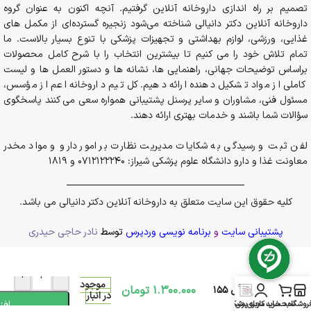
تصمیم بر راه اندازی داروخانه آنلاین گرفتیم. آنچه اکنون به عنوان گروه
داروخانه آنلاین دکتر دانیالی شناخته می‌شود زنجیره گسترده‌ای از مکمل های
غذایی، ورزشی، لوازم بهداشتی و تجهیزات پزشکی با تنوع بسیار بالاست. ما
تمام تلاش خود را می کنیم تا بیشترین انتخاب را با شرح کامل محصولات
براساس توضیحات جهانی، راهنمایی ها، نشانه ها و دستور العمل ها و لیست
کاملی از مواد تشکیل دهنده ارائه دهیم. کل تیم داروخانه اعم از مؤسس،
مسئول فنی، مشاوران و سایر پرسنل پشتیبانی همواره سعی می کنند پاسخگوی
سؤالات شما باشند و خدمات بهتری ارائه دهند.
لفن ثبت و رسیدگی به شکایات مدیریت نظارت بر امور دارو و مواد مخدر
معاونت غذا و دارو دانشگاه علوم پزشکی شیراز: 0712122240 و 1819
کلیه حقوق این سایت متعلق به داروخانه آنلاین دکتر دانیالی می باشد.
پشتیبانی سایت
و
برنامه نویسی وردپرس
توسط
نادر حاجی حیدری
شربت امگا 3
+
-
موجود
1.300.000
تومان
سانستول 155
در انبار
افز
روشگاه
سبد خرید
حساب کاربری من
مجله پزشکی
میلی لیتر