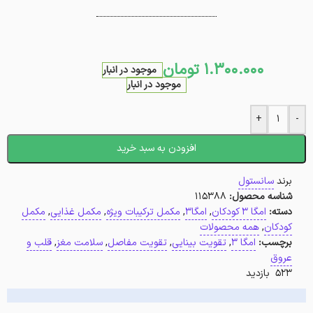
1.300.000
تومان
موجود در انبار
موجود در انبار
+
-
افزودن به سبد خرید
برند
سانستول
شناسه محصول:
115388
دسته:
امگا 3 کودکان
,
امگا3
,
مکمل ترکیبات ویژه
,
مکمل غذایی
,
مکمل
کودکان
,
همه محصولات
برچسب:
امگا 3
,
تقویت بینایی
,
تقویت مفاصل
,
سلامت مغز
,
قلب و
عروق
523 بازدید