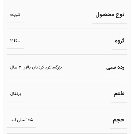
نوع محصول
شربت
گروه
امگا 3
رده سنی
بزرگسالان
,
کودکان بالای 3 سال
طعم
پرتقال
حجم
155 میلی لیتر