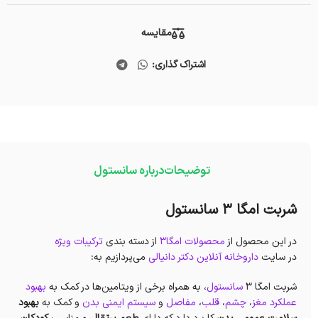
مقایسه
اشتراک گذاری:
توضیحات
درباره سانستول
شربت امگا 3 سانستول
در این محصول از
محصولات امگا3
از دسته بندی
ترکیبات ویژه
در سایت
داروخانه آنلاین دکتر دانیالی
می‌پردازیم به:
شربت امگا 3
سانستول
، به همراه برخی از ویتامین‌ها در کمک‌ به
بهبود
عملکرد مغز
،
چشم
،
قلب
،
مفاصل
و
سیستم ایمنی بدن
و کمک به
بهبود