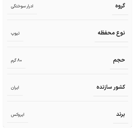
گروه
ادرار سوختگی
نوع محفظه
تیوپ
حجم
80 گرم
کشور سازنده
ایران
برند
ایروکس