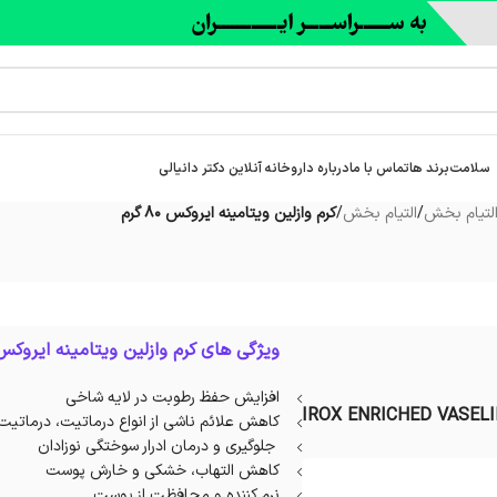
سلامت
برند ها
تماس با ما
درباره‌ داروخانه آنلاین دکتر دانیالی
التیام بخش
/
التیام بخش
/
کرم وازلین ویتامینه ایروکس 80 گرم
ویژگی های کرم وازلین ویتامینه ایروکس
افزایش حفظ رطوبت در لایه شاخی
IROX ENRICHED VASELI
کاهش علائم ناشی از انواع درماتیت، درماتیت 
جلوگیری و درمان ادرار سوختگی نوزادان
کاهش التهاب، خشکی و خارش پوست
نرم کننده و محافظت از پوست