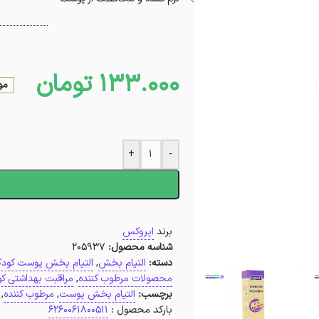
133.000
تومان
مو
+
-
ا
برند
ایروکس
شناسه محصول:
205937
دسته:
التیام بخش
,
التیام بخش پوست کودک
محصولات مرطوب کننده
,
مراقبت بهداشتی ک
برچسب:
التیام بخش پوست
,
مرطوب کننده
,
بارکد محصول :
6260061800511