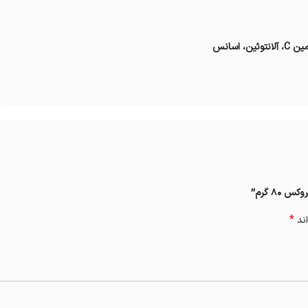
80 گرم”
*
اند