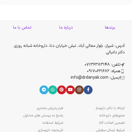
برندها
درباره ما
تماس با ما
آدرس: شیراز، بلوار معالی آباد، نبش خیابان دنا، داروخانه شبانه روزی
دکتر دانیالی
تلفن: 07136383148
همراه: 09170621682
ایمیل: info@drdanyali.com
ارتباط با دکتر داروساز
فرم پذیرش مشتری
مجوزهای داروخانه
پاسخ به پرسش های متداول
تضمین اصالت کالا
شرایط استفاده
شرایط ارسال سفارش
تاریخچه داروسازی