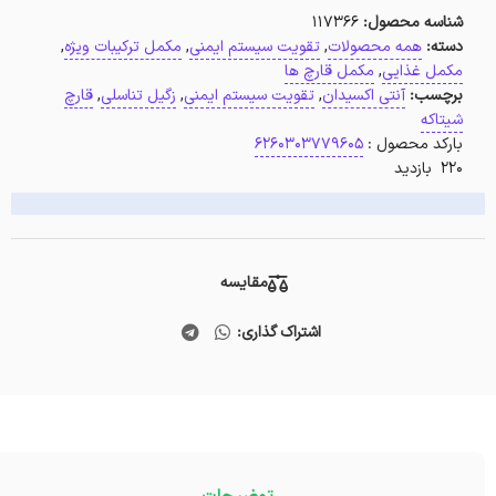
شناسه محصول:
117366
دسته:
همه محصولات
,
تقویت سیستم ایمنی
,
مکمل ترکیبات ویژه
,
مکمل غذایی
,
مکمل قارچ ها
برچسب:
آنتی اکسیدان
,
تقویت سیستم ایمنی
,
زگیل تناسلی
,
قارچ
شیتاکه
بارکد محصول :
6260303779605
220 بازدید
مقایسه
اشتراک گذاری: