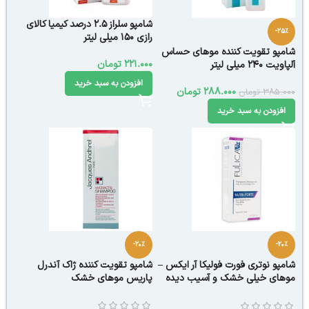
شامپو سلراز 2.5 درصد کیمیا کالای
-25%
رازی 150 میلی لیتر
شامپو تقویت کننده موهای حساس
221.000
تومان
آلپاویت 240 میلی لیتر
افزودن به سبد خرید
288.000
تومان
385.000
تومان
افزودن به سبد خرید
-20%
-20%
شامپو نوتری فورت فولیکا آر ایکس –
شامپو تقویت کننده ژاک آندرل
موهای خیلی خشک و آسیب دیده
پاریس موهای خشک
200 میلی لیتر