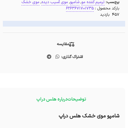
برچسب:
ترمیم کننده مو
,
شامپو
,
موی آسیب دیده
,
موی خشک
بارکد محصول :
6263671701735
457 بازدید
مقایسه
اشتراک گذاری:
توضیحات
درباره هلس دراپ
شامپو موی خشک هلس دراپ