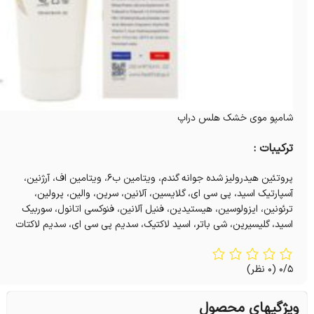
شامپو موی خشک هلس دراپ
ترکیبات :
پروتئین هیدرولیز شده جوانه گندم، ویتامین ب۶، ویتامین اف، آرژنین،‌
آسپارتیک اسید، پی سی ای، گلایسین، آلانین، سرین، والین، پرولین،
ترئونین، ایزولوسین، هیستیدین، فنیل آلانین، فنوکسی اتانول، سوربیک
اسید، گلیسیرین، شی باتر، اسید لاکتیک، سدیم پی سی ای، سدیم لاکتات
0/5
(0 نظر)
ویژگیهای محصول