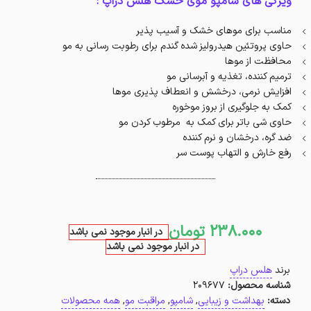
ویژگی های شامپو موی خشک هلس دراپ :
مناسب برای موهای خشک و آسیب پذیر
حاوی پروتئین هیدرولیز شده گندم برای رطوبت رسانی به مو
محافظت از موها
ترمیم کننده، تغذیه و آبرسانی مو
افزایش نرمی، درخشش و انعطاف پذیری موها
کمک به جلوگیری از بروز موخوره
حاوی شی باتر برای کمک به مرطوب کردن مو
ضد گره، درخشان و نرم کننده
رفع خارش و التهاب پوست سر
238.000
تومان
در انبار موجود نمی باشد
در انبار موجود نمی باشد
برند
هلس دراپ
شناسه محصول:
209677
دسته:
بهداشت و زیبایی
,
شامپو
,
مراقبت مو
,
همه محصولات