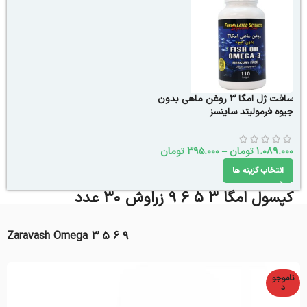
سافت ژل امگا 3 روغن ماهی بدون
جیوه فرمولیتد ساینسز
1.089.000
تومان
–
395.000
تومان
انتخاب گزینه ها
کپسول امگا 3 5 6 9 زراوش 30 عدد
Zaravash Omega 3 5 6 9
ناموجو
د