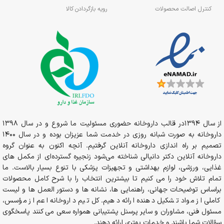
کنترل اصالت محصولات
رویه بازگردادن کالا
از سال 1394در قالب داروخانه حضوری مسئولیت ما شروع و در سال 1398
داروخانه به صورت شبانه روزی در خدمت شما عزیزان بوده و در سال 1400
تصمیم بر راه اندازی داروخانه آنلاین گرفتیم. آنچه اکنون به عنوان گروه
داروخانه آنلاین دکتر دانیالی شناخته می‌شود زنجیره گسترده‌ای از مکمل های
غذایی، ورزشی، لوازم بهداشتی و تجهیزات پزشکی با تنوع بسیار بالاست. ما
تمام تلاش خود را می کنیم تا بیشترین انتخاب را با شرح کامل محصولات
براساس توضیحات جهانی، راهنمایی ها، نشانه ها و دستور العمل ها و لیست
کاملی از مواد تشکیل دهنده ارائه دهیم. کل تیم داروخانه اعم از مؤسس،
مسئول فنی، مشاوران و سایر پرسنل پشتیبانی همواره سعی می کنند پاسخگوی
سؤالات شما باشند و خدمات بهتری ارائه دهند.