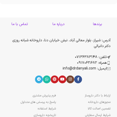
برندها
درباره ما
تماس با ما
آدرس: شیراز، بلوار معالی آباد، نبش خیابان دنا، داروخانه شبانه روزی
دکتر دانیالی
تلفن: 07136383148
همراه: 09170621682
ایمیل: info@drdanyali.com
ارتباط با دکتر داروساز
فرم پذیرش مشتری
مجوزهای داروخانه
پاسخ به پرسش های متداول
تضمین اصالت کالا
شرایط استفاده
شرایط ارسال سفارش
تاریخچه داروسازی