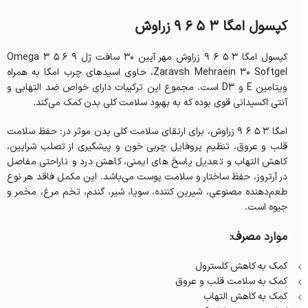
کپسول امگا 3 5 6 9 زراوش
کپسول امگا 3 5 6 9 زراوش مهر آیین 30 سافت ژل Omega 3 5 6 9
Zaravsh Mehraein 30 Softgel، حاوی اسیدهای چرب امگا به همراه
ویتامین E و D3 است. مجموع این ترکیبات دارای خواص ضد التهابی و
آنتی اکسیدانی قوی بوده که به بهبود سلامت کلی بدن کمک می‌کند.
امگا 3 5 6 9 زراوش، برای ارتقای سلامت کلی بدن موثر در: حفظ سلامت
قلب و عروق، تنظیم پروفایل چربی خون و پیشگیری از تصلب شرایین،
کاهش التهاب و تعدیل پاسخ های ایمنی، کاهش درد و ناراحتی مفاصل
در آرتروز، حفظ ساختار و سلامت پوست می‌باشد. این مکمل فاقد هر نوع
طعم‌دهنده مصنوعی، شیرین کننده، سویا، شیر، گندم، تخم مرغ، مخمر و
جیوه است.
موارد مصرف:
کمک به کاهش کلسترول
کمک به سلامت قلب و عروق
کمک به کاهش التهاب