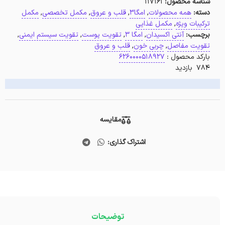
شناسه محصول:
117161
دسته:
همه محصولات
,
امگا3
,
قلب و عروق
,
مکمل تخصصی
,
مکمل
ترکیبات ویژه
,
مکمل غذایی
برچسب:
آنتی اکسیدان
,
امگا 3
,
تقویت پوست
,
تقویت سیستم ایمنی
,
تقویت مفاصل
,
چربی خون
,
قلب و عروق
بارکد محصول :
6260000518927
784 بازدید
مقایسه
اشتراک گذاری:
توضیحات