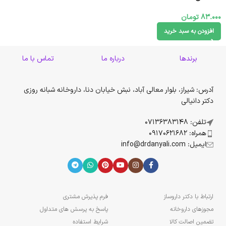
83.000
تومان
افزودن به سبد خرید
برندها
درباره ما
تماس با ما
آدرس: شیراز، بلوار معالی آباد، نبش خیابان دنا، داروخانه شبانه روزی
دکتر دانیالی
تلفن: 07136383148
همراه: 09170621682
ایمیل: info@drdanyali.com
ارتباط با دکتر داروساز
فرم پذیرش مشتری
مجوزهای داروخانه
پاسخ به پرسش های متداول
تضمین اصالت کالا
شرایط استفاده