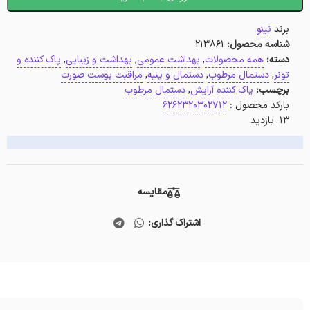
برند
نینو
شناسه محصول:
213861
دسته:
همه محصولات
,
بهداشت عمومی
,
بهداشت و زیبایی
,
پاک کننده و
تونر
,
دستمال مرطوب
,
دستمال و پنبه
,
مراقبت پوست صورت
برچسب:
پاک کننده آرایش
,
دستمال مرطوب
بارکد محصول :
6262320302712
13 بازدید
مقایسه
اشتراک گذاری: