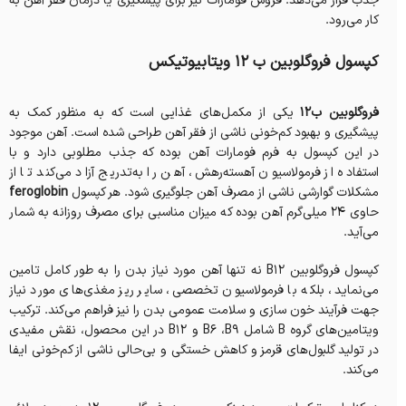
جذب قرار می‌دهد. فروس فومارات نیز برای پیشگیری یا درمان فقر آهن به
کار می‌رود.
کپسول فروگلوبین ب ۱۲ ویتابیوتیکس
فروگلوبین ب12
یکی از مکمل‌های غذایی است که به منظور کمک به
پیشگیری و بهبود کم‌خونی ناشی از فقر آهن طراحی شده است. آهن موجود
در این کپسول به فرم فومارات آهن بوده که جذب مطلوبی دارد و با
استفاده از فرمولاسیون آهسته‌رهش، آهن را به‌تدریج آزاد می‌کند تا از
مشکلات گوارشی ناشی از مصرف آهن جلوگیری شود. هر کپسول
feroglobin
حاوی ۲۴ میلی‌گرم آهن بوده که میزان مناسبی برای مصرف روزانه به شمار
می‌آید.
کپسول فروگلوبین B12 نه تنها آهن مورد نیاز بدن را به طور کامل تامین
می‌نماید، بلکه با فرمولاسیون تخصصی، سایر ریز مغذی‌های مورد نیاز
جهت فرآیند خون سازی و سلامت عمومی بدن را نیز فراهم می‌کند. ترکیب
ویتامین‌های گروه B شامل B6 ،B9 و B12 در این محصول، نقش مفیدی
در تولید گلبول‌های قرمز و کاهش خستگی و بی‌حالی ناشی از کم‌خونی ایفا
می‌کند.