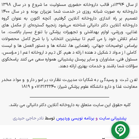
از سال 1394در قالب داروخانه حضوری مسئولیت ما شروع و در سال 1398
داروخانه به صورت شبانه روزی در خدمت شما عزیزان بوده و در سال 1400
تصمیم بر راه اندازی داروخانه آنلاین گرفتیم. آنچه اکنون به عنوان گروه
داروخانه آنلاین دکتر دانیالی شناخته می‌شود زنجیره گسترده‌ای از مکمل های
غذایی، ورزشی، لوازم بهداشتی و تجهیزات پزشکی با تنوع بسیار بالاست. ما
تمام تلاش خود را می کنیم تا بیشترین انتخاب را با شرح کامل محصولات
براساس توضیحات جهانی، راهنمایی ها، نشانه ها و دستور العمل ها و لیست
کاملی از مواد تشکیل دهنده ارائه دهیم. کل تیم داروخانه اعم از مؤسس،
مسئول فنی، مشاوران و سایر پرسنل پشتیبانی همواره سعی می کنند پاسخگوی
سؤالات شما باشند و خدمات بهتری ارائه دهند.
لفن ثبت و رسیدگی به شکایات مدیریت نظارت بر امور دارو و مواد مخدر
معاونت غذا و دارو دانشگاه علوم پزشکی شیراز: 0712122240 و 1819
کلیه حقوق این سایت متعلق به داروخانه آنلاین دکتر دانیالی می باشد.
پشتیبانی سایت
و
برنامه نویسی وردپرس
توسط
نادر حاجی حیدری
کپسول آهن
فروگلوبین
+
-