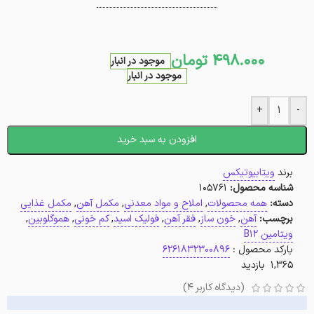
498.000
تومان
موجود در انبار
موجود در انبار
+
-
افزودن به سبد خرید
برند
ویتابیوتیکس
شناسه محصول:
105761
دسته:
همه محصولات
,
املاح و مواد معدنی
,
مکمل آهن
,
مکمل غذایی
برچسب:
آهن
,
خون ساز
,
فقر آهن
,
فولیک اسید
,
کم خونی
,
هموگلوبین
,
ویتامین B12
بارکد محصول :
6261832300896
1,365 بازدید
(دیدگاه کاربر
4
)