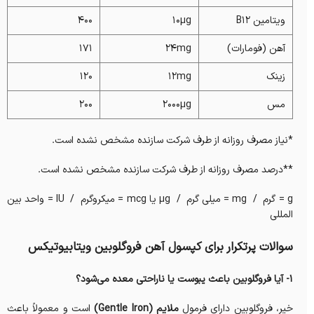
ویتامین B12
10µg
400
آهن (فومارات)
24mg
171
زینک
12mg
120
مس
2000µg
200
*نیاز مصرف روزانه از طرف شرکت سازنده مشخص نشده است.
**درصد مصرف روزانه از طرف شرکت سازنده مشخص نشده است.
g = گرم / mg = میلی گرم / µg یا mcg = میکروگرم / IU = واحد بین
المللی
سوالات پرتکرار برای کپسول آهن فروگلوبین ویتابیوتیکس
1- آیا فروگلوبین باعث یبوست یا ناراحتی معده می‌شود؟
خیر، فروگلوبین دارای فرمول
ملایم (Gentle Iron)
است و معمولاً باعث