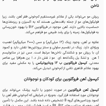
ناخن
ریزش مو می‌تواند یکی از علائم غیرمستقیم کم‌خونی فقر آهن باشد، زیرا
فولیکول‌های مو از جمله بافت‌هایی هستند که به اکسیژن و ریزمغذی‌ها
حساسیت بالایی دارند. آهن موجود در فروگلوبین B12 با بهبود خون‌رسانی
به فولیکول‌ها، زمینه را برای رشد طبیعی مو فراهم می‌کند.
علاوه بر آهن، وجود زینک (12 میلی‌گرم) و مس (2000 میکروگرم) اهمیت
ویژه‌ای دارد. زینک در تقسیم سلولی و سنتز پروتئین‌ها نقش دارد و کمبود
آن با ریزش مو و شکنندگی ناخن‌ها مرتبط است. مس نیز در متابولیسم
آهن و تشکیل رنگدانه‌های مو نقش دارد. این هم‌افزایی عناصر
معدنی،
کپسول فروگلوبین ب ۱۲ ویتابیوتیکس
را به مکملی مفید برای
بهبود علائم ظاهری ناشی از کم‌خونی تبدیل می‌کند.
کپسول آهن فروگلوبین برای کودکان و نوجوانان
کپسول آهن فروگلوبین
در صورت تجویز یا تأیید پزشک می‌تواند برای
نوجوانان مورد استفاده قرار گیرد، به‌ویژه در شرایطی که کم‌خونی فقر آهن یا
کمبود ویتامین‌های گروه B تشخیص داده شده باشد. این مکمل با تأمین
آهن به‌همراه ویتامین‌های B6 ،B12 و اسید فولیک نقش مهمی در فرآیند