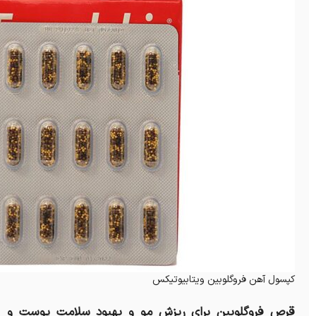
کپسول آهن فروگلوبین ویتابیوتیکس
قرص فروگلوبین برای ریزش مو و بهبود سلامت پوست و