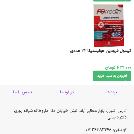
کپسول فرودین هولیستیکا 32 عددی
439.000
تومان
افزودن به سبد خرید
برندها
درباره ما
تماس با ما
آدرس: شیراز، بلوار معالی آباد، نبش خیابان دنا، داروخانه شبانه روزی
دکتر دانیالی
تلفن: 07136383148