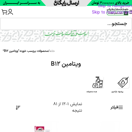
Skip to navigation
Skip to main content
خانه
/
محصولات برچسب خورده “ویتامین B12”
ویتامین B12
پیشنهاد داغ امروز
همه محصولات
نمایش 1–12 از 81
فیلتر
نتیجه