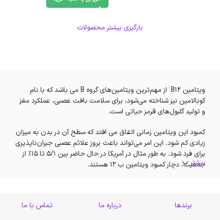
بارگیری بیشتر محصولات
ویتامین B12 از مهم‌ترین ویتامین‌های گروه B می باشد که با نام
کوبالامین نیز شناخته می‌شود، برای سلامت بافت عصبی، عملکرد مغز
و تولید گلبول‌های قرمز حیاتی است.
کمبود این ویتامین زمانی اتفاق می افتد که سطح آن در بدن به میزان
زیادی کم شود. این امر می‌تواند باعث بروز علائم عصبی جبران‌ناپذیری
برای فرد شود. به طور مثال در آمریکا در حال حاضر بین 5/1 تا 15% از
بیشتر
جمعیت‌، دچار کمبود ویتامین ب 12 هستند.
ویتامین ب۱۲ مانند سایر ویتامین‌های گروه ب، یک ویتامین محلول
در آب می باشد‌ که می‌تواند در آب حل شود و از طریق جریان خون نیز
برندها
درباره ما
تماس با ما
حرکت کند و به نقاط مختلف بدن نیز برسد. بدن انسان می‌تواند ب 12
را تا چهار سال در خود ذخیره کند‌. محلول بودن این ماده در آب موجب