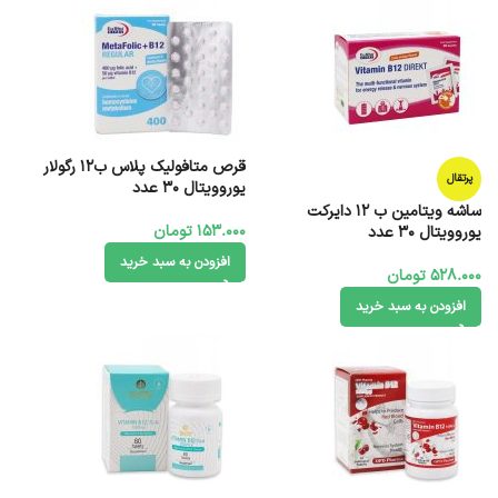
قرص متافولیک پلاس ب12 رگولار
پرتقال
یوروویتال 30 عدد
ساشه ویتامین ب 12 دایرکت
153.000
تومان
یوروویتال 30 عدد
افزودن به سبد خرید
528.000
تومان
افزودن به سبد خرید