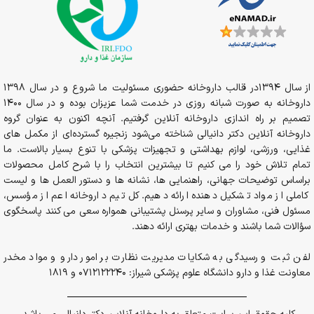
گوشت مرغ
گوشت ماکیان
گوشت بره
از سال 1394در قالب داروخانه حضوری مسئولیت ما شروع و در سال 1398
داروخانه به صورت شبانه روزی در خدمت شما عزیزان بوده و در سال 1400
ماهی،( به خصوص ماهی ساردین و ماهی تن)
تصمیم بر راه اندازی داروخانه آنلاین گرفتیم. آنچه اکنون به عنوان گروه
داروخانه آنلاین دکتر دانیالی شناخته می‌شود زنجیره گسترده‌ای از مکمل های
محصولات لبنی مثل شیر، پنیر و ماست
غذایی، ورزشی، لوازم بهداشتی و تجهیزات پزشکی با تنوع بسیار بالاست. ما
تمام تلاش خود را می کنیم تا بیشترین انتخاب را با شرح کامل محصولات
تخم مرغ
براساس توضیحات جهانی، راهنمایی ها، نشانه ها و دستور العمل ها و لیست
کاملی از مواد تشکیل دهنده ارائه دهیم. کل تیم داروخانه اعم از مؤسس،
مسئول فنی، مشاوران و سایر پرسنل پشتیبانی همواره سعی می کنند پاسخگوی
سؤالات شما باشند و خدمات بهتری ارائه دهند.
لفن ثبت و رسیدگی به شکایات مدیریت نظارت بر امور دارو و مواد مخدر
معاونت غذا و دارو دانشگاه علوم پزشکی شیراز: 0712122240 و 1819