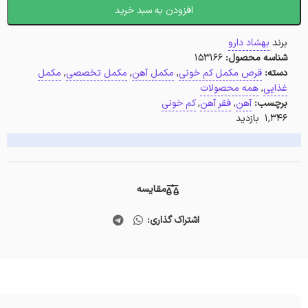
افزودن به سبد خرید
برند
بهشاد دارو
شناسه محصول:
153166
دسته:
قرص مکمل کم خونی
,
مکمل آهن
,
مکمل تخصصی
,
مکمل
غذایی
,
همه محصولات
برچسب:
آهن
,
فقر آهن
,
کم خونی
1,346 بازدید
مقایسه
اشتراک گذاری: