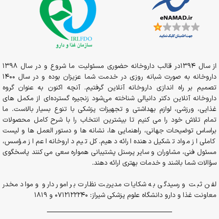
از سال 1394در قالب داروخانه حضوری مسئولیت ما شروع و در سال 1398
داروخانه به صورت شبانه روزی در خدمت شما عزیزان بوده و در سال 1400
تصمیم بر راه اندازی داروخانه آنلاین گرفتیم. آنچه اکنون به عنوان گروه
داروخانه آنلاین دکتر دانیالی شناخته می‌شود زنجیره گسترده‌ای از مکمل های
غذایی، ورزشی، لوازم بهداشتی و تجهیزات پزشکی با تنوع بسیار بالاست. ما
تمام تلاش خود را می کنیم تا بیشترین انتخاب را با شرح کامل محصولات
براساس توضیحات جهانی، راهنمایی ها، نشانه ها و دستور العمل ها و لیست
کاملی از مواد تشکیل دهنده ارائه دهیم. کل تیم داروخانه اعم از مؤسس،
مسئول فنی، مشاوران و سایر پرسنل پشتیبانی همواره سعی می کنند پاسخگوی
سؤالات شما باشند و خدمات بهتری ارائه دهند.
لفن ثبت و رسیدگی به شکایات مدیریت نظارت بر امور دارو و مواد مخدر
معاونت غذا و دارو دانشگاه علوم پزشکی شیراز: 0712122240 و 1819