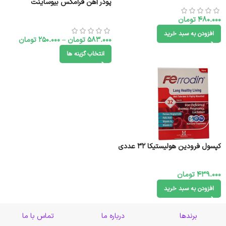
پودر آهن فرامکس بیوساینت
480.000
تومان
افزودن به سبد خرید
583.000
تومان
–
250.000
تومان
انتخاب گزینه ها
کپسول فرودین هولیستیکا 32 عددی
439.000
تومان
افزودن به سبد خرید
برندها
درباره ما
تماس با ما