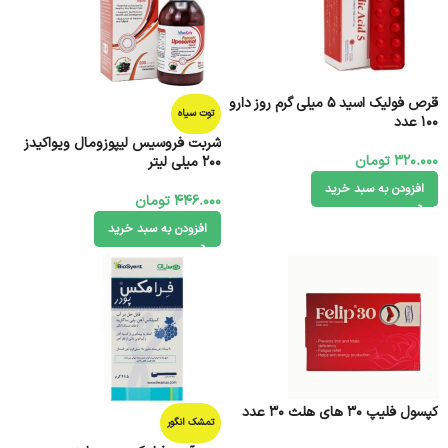
قرص فولیک اسید 5 میلی گرم روز دارو
توت سیاه
100 عدد
شربت فروسیس لیپوزومال ویواکیدز
320.000
تومان
200 میلی لیتر
افزودن به سبد خرید
446.000
تومان
افزودن به سبد خرید
کپسول فلیپ 30 های هلث 30 عدد
تمشک انگور