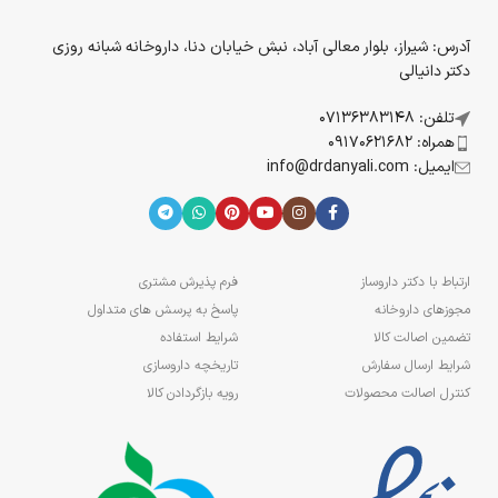
آدرس: شیراز، بلوار معالی آباد، نبش خیابان دنا، داروخانه شبانه روزی
دکتر دانیالی
تلفن: 07136383148
همراه: 09170621682
ایمیل: info@drdanyali.com
ارتباط با دکتر داروساز
فرم پذیرش مشتری
مجوزهای داروخانه
پاسخ به پرسش های متداول
تضمین اصالت کالا
شرایط استفاده
شرایط ارسال سفارش
تاریخچه داروسازی
کنترل اصالت محصولات
رویه بازگردادن کالا