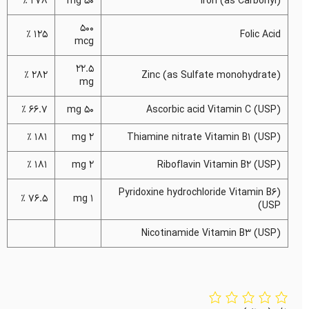
278 %
50 mg
(Iron (as Carbonyl
500
125 %
Folic Acid
mcg
22.5
282 %
(Zinc (as Sulfate monohydrate
mg
66.7 %
50 mg
(Ascorbic acid Vitamin C (USP
181 %
2 mg
(Thiamine nitrate Vitamin B1 (USP
181 %
2 mg
(Riboflavin Vitamin B2 (USP
(Pyridoxine hydrochloride Vitamin B6
76.5 %
1 mg
(USP
(Nicotinamide Vitamin B3 (USP