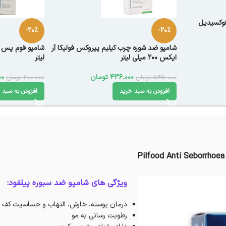
نوکسیدیل
-20%
-20%
شامپو ضد شوره چرب کیلیم پیروکس فولیکا آر
ایکس 200 میلی لیتر
لیتر
436.000
تومان
00
545.000
تومان
600.000
تومان
افزودن به سبد خرید
افزودن به سبد 
Pilfood Anti Seborrhoe
ویژگی های شامپو ضد سبوره پیلفود:
درمان پوسته، خارش، التهاب و حساسیت کف 
رطوبت رسانی به مو