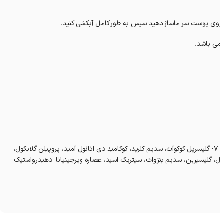
می باشد.
آب، سدیم لورت سولفات، دی سدیم کوکو آمفو دی استات، پلی اتیلن گلایکول ۷- گلیسریل کوکوآت، سدیم کلرید، کوکامید دی اتانول آمید، پروپیلن گلایکول،
ل، گلیسیرین، سدیم بنزوات، سیتریک اسید، عصاره ویرجینیانا، دهیدرواستیک