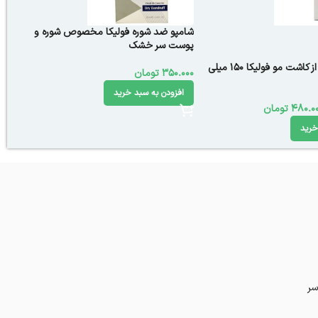
شامپو ضد شوره فولیکا مخصوص شوره و
پوست سر خشک
شامپو فوم پس از کاشت مو فولیکا 150 میلی
350.000
تومان
افزودن به سبد خرید
480.0
تومان
خرید
سر