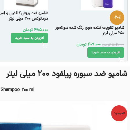
شامپو ضد ریزش کافئین و آمی
-20%
درمالوکس 300 میلی‌ لیتر
شامپو تقویت کننده موی رنگ شده سولامور
485.000
تومان
250 میلی لیتر
افزودن به سبد خرید
409.000
تومان
512.000
تومان
افزودن به سبد خرید
شامپو ضد سبوره پیلفود 200 میلی لیتر
a Shampoo 200 ml
ناموجود