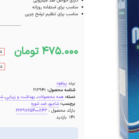
دارای خواص ضد میکروبی
مناسب برای استفاده روزانه
مناسب برای تنظیم ترشح چربی
475.000
تومان
د
در
برند
پیلفود
شناسه محصول:
212941
دسته:
همه محصولات
,
بهداشت و زیبایی
,
شا
برچسب:
شامپو
,
ضد شوره
بارکد محصول :
6269765400843
141 بازدید