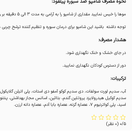
نحوه مصرف شامپو ضد سبوره پیلفود:
موها را خیس نمایید مقداری از شامپو را به آرامی به مدت ۳ الی ۵ دقیقه بر روی پوست سر ماساژ دهید سپس به طور کامل آبکشی کنید.
توجه داشته باشید این شامپو برای درمان سبوره و تنظیم کننده ترشح چربی 
هشدار مصرف:
در جای خشک و خنک نگهداری شود.
دور از دسترس کودکان نگهداری نمایید.
ترکیبات:
سدیم کوکیل هیدرولایزد پروتئین گندم، بتائین، اسانس مجاز بهداشتی، پنتنو
اسید، پلی کواترنیوم ۷، عصاره گزنه، عصاره بابا آدم، عصاره دانه ارزن.
0/5
(0 نظر)