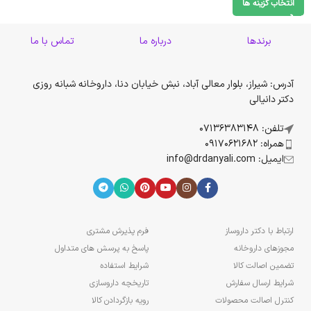
انتخاب گزینه ها
برندها
درباره ما
تماس با ما
آدرس: شیراز، بلوار معالی آباد، نبش خیابان دنا، داروخانه شبانه روزی
دکتر دانیالی
تلفن: 07136383148
همراه: 09170621682
ایمیل: info@drdanyali.com
ارتباط با دکتر داروساز
فرم پذیرش مشتری
مجوزهای داروخانه
پاسخ به پرسش های متداول
تضمین اصالت کالا
شرایط استفاده
شرایط ارسال سفارش
تاریخچه داروسازی
کنترل اصالت محصولات
رویه بازگردادن کالا