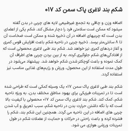
شکم بند لاغری پاک سمن کد 017
اضافه وزن و چاقی به تجمع غیرطبیعی لایه های چربی در بدن گفته
می‎شود که ممکن است سلامتی فرد را دچار مشکل کند. شکم یکی از اعضای
بدن است که چربی‎های اضافه در آن ذخیره شده و ممکن است ضخامت آن
تا 8 سانتی‌متر برسد. ذخیره چربی در ناحیه شکم باعث افزایش قوس کمری
و آغاز دردهای کمری نیز خواهد شد. شکم بند طبی لاغری محصولی است که
از افتادگی‌های شکم جلوگیری کرده، به از بین بردن چربی های اطراف آن
کمک نموده و باعث کوچک‎تر شدن شکم خواهد شد. پیشنهاد می‌‎شود در
طول مدت استفاده از این محصول، ورزش و رژیم‌های غذایی مناسب نیز
استفاده گردد.
شکم بند طبی لاغری پاک سمن 017 یک وسیله کمکی است که طراحی شده
است تا در تمرینات فیزیکی برای بهبود مناطق مختلف بدن، به ویژه ناحیه
شکم، کمک کند. شکم بند لاغری پاک سمن کد 017 محصولی با کیفیت بالا
است که با نگه داشتن حرارت بدن در ناحیه شکم، سبب تعریق و آب شدن
چربی های اضافه در این ناحیه می گردد. همچنین این شکم بند، شکم را
فشرده کرده و باعث راحتی در حرکات و حمایت از عضلات شکم در طول
تمرینات ورزشی هوازی می شود.