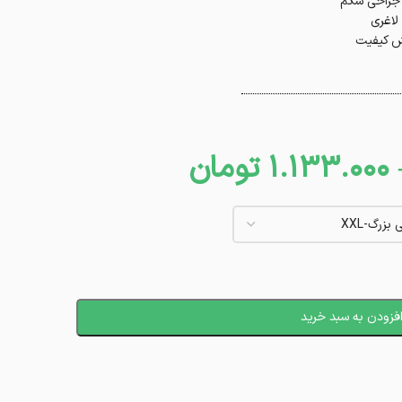
ل جراحی شکم
لاغری
ش کیفیت
1.133.000
تومان
فزودن به سبد خرید