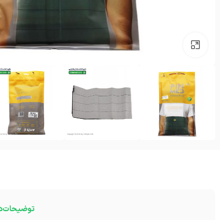
بزرگنمایی تصویر
توضیحات
د