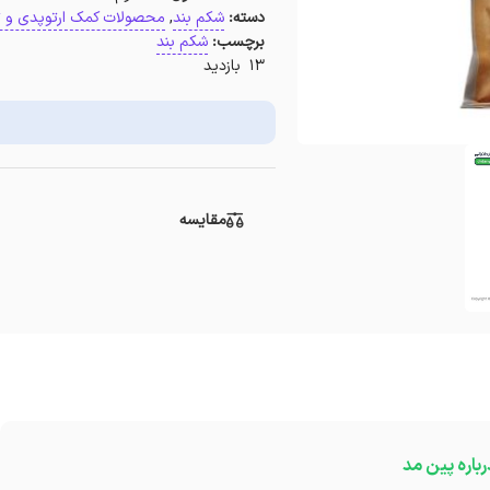
دسته:
شکم بند
,
محصولات کمک ارتوپدی و 
برچسب:
شکم بند
13 بازدید
مقایسه
رباره پین مد