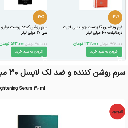
-25%
-30%
کرم ویتامین C پوست چرب سی فورت
سرم روشن کننده پوست بولرو 
درمالیفت 40 میلی لیتر
سی 20 میلی لیتر
333.000
تومان
563.000
تومان
476.000
تومان
751.000
تومان
افزودن به سبد خرید
افزودن به سبد خرید
سرم روشن کننده و ضد لک لایسل 30 میل
ightening Serum 30 ml
ناموجود