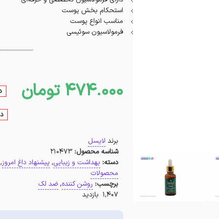
استحکام بخش پوست
مناسب انواع پوست
فرمولاسیون سوئیسی
474.000
تومان
د
در
برند
لایسل
شناسه محصول:
210473
دسته:
بهداشت و زیبایی
,
پیشنهاد داغ امروز
,
محصولات
برچسب:
روشن کننده
,
ضد لک
1,407 بازدید