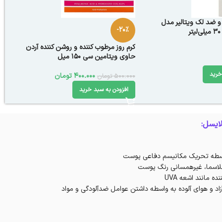
و ضد لک ویتالیر مدل
-20%
کرم روز مرطوب کننده و روشن کننده آردن
حاوی ویتامین سی 150 میل
خرید
400.000
تومان
500.000
تومان
افزودن به سبد خرید
ایسل:
واسطه تحریک مکانیسم دفاعی پوست
لاسما، غیرهمسانی رنگ پوست
ه مانند اشعه UVA
آزاد و هوای آلوده به واسطه داشتن عوامل ضدآلودگی و مواد