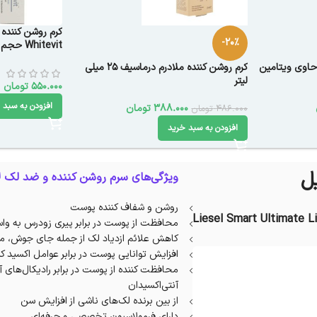
کرم روشن کننده 
-20%
Whitevit حجم 30 میلی‌لیتر
حاوی ویتامین
کرم روشن کننده ملادرم درماسیف 25 میلی
لیتر
550.000
تومان
افزودن به سبد 
388.000
تومان
486.000
تومان
افزودن به سبد خرید
ویژگی‌های سرم روشن کننده و ضد لک ل
روشن و شفاف کننده پوست
Liesel Smart Ultimate L
محافظت از پوست در برابر پیری زودرس به 
کاهش علائم ازدیاد لک از جمله جای جوش، م
افزایش توانایی پوست در برابر عوامل اکسید کنند
محافظت کننده از پوست در برابر رادیکال‌های 
آنتی‌اکسیدان
از بین برنده لک‌های ناشی از افزایش سن
دارای فرمولاسیون تخصصی و حرفه‌ای