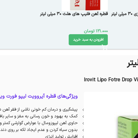
لیتر
قطره آهن فلیپ های هلث ۳۰ میلی لیتر
121.000
تومان
افزودن به سبد خرید
Irovit Lipo Fotre Drop V
ویژگی‌های قطره آیروویت لیپو فورت ویت
پیشگیری و درمان کم خونی ناشی از فقر آهن د
کمک به بهبود و خون رسانی به مغز و سایر باف
حاوی آهن لیپوزومال با عوارض گوارشی کمتر و
بدون سیاه کردن و عدم ایجاد لکه بر روی دندا
افزایش تولید انرژی