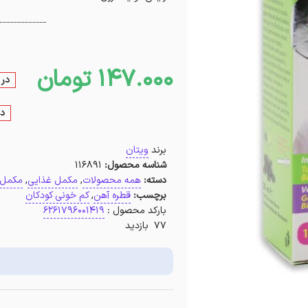
147.000
تومان
در 
در
برند
ویتان
شناسه محصول:
116891
دسته:
همه محصولات
,
مکمل غذایی
,
مکمل 
برچسب:
قطره آهن
,
کم خونی کودکان
بارکد محصول :
6261796001419
77 بازدید