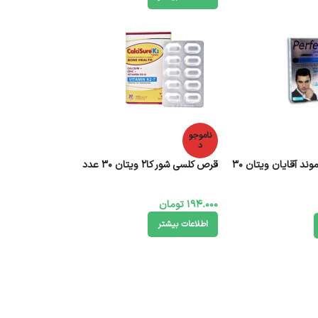
ناموجو
د
قرص پرفکت دایموند آقایان ویتان 30
قرص کلسی شور کا2 ویتان 30 عدد
194.000
تومان
اطلاعات بیشتر