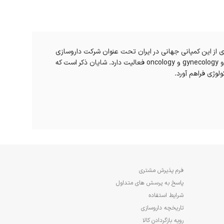
(Vitane) با شعار بهبود شرایط زندگی در خاورمیانه، اروپا و آسیا فعالیت‌های گسترده‌ای را در زمینه دارویی آغاز کرد. از سال 2009 شاخه‌ای از این کمپانی جهانی در ایران تحت عنوان شرکت داروسازی
ویتان فارمد ایران و تحت لیسانس شرکت دارویی ویتان فارما آلمان شروع به کار کرده است. این شرکت در زمینه‌های مختلف دارویی از قبیل endocrinology و gynecology و oncology فعالیت دارد. شایان ذکر است که
فرم پذیرش مشتری
پاسخ به پرسش های متداول
شرایط استفاده
تاریخچه داروسازی
رویه بازگردادن کالا