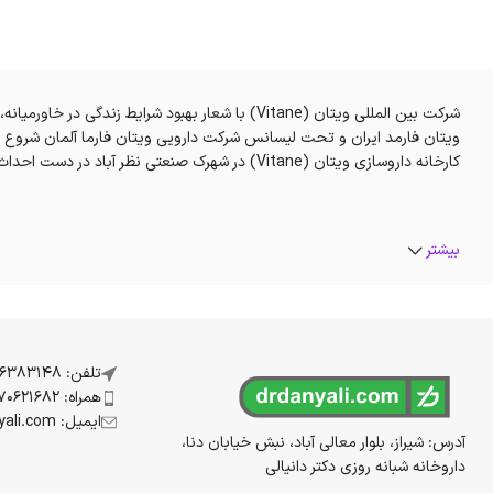
کارخانه داروسازی ویتان (Vitane) در شهرک صنعتی نظر آباد در دست احداث است تا زمینه تولیدات داخلی را در قالب ساخت دارو‌های بیولوژی، هورمونی و انکولوژی فراهم آورد.
بیشتر
تلفن: 07136383148
همراه: 09170621682
ایمیل: info@drdanyali.com
آدرس: شیراز، بلوار معالی آباد، نبش خیابان دنا،
داروخانه شبانه روزی دکتر دانیالی