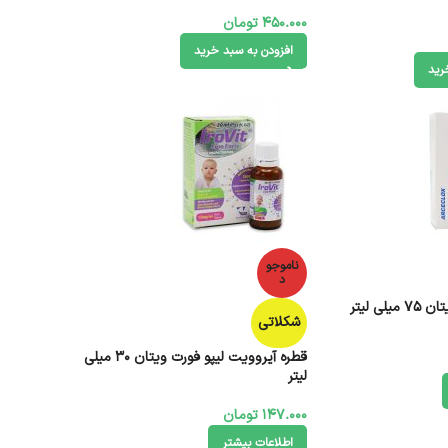
450.000
تومان
افزودن به سبد خرید
رید
ناموجو
د
ی لیتر
شکلاتی
قطره آیروویت لیپو فورت ویتان 30 میلی
لیتر
147.000
تومان
اطلاعات بیشتر