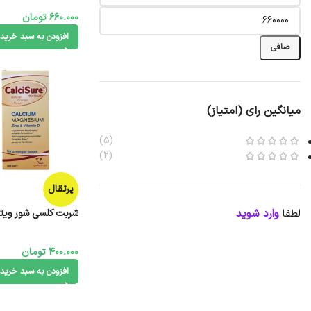
660.000
تومان
افزودن به سبد خرید
صافی
میانگین رای (امتیاز)
(5)
(2)
پرتقال
لطفا
وارد شوید
شربت کلسی شور ویتان 200 میلی 
400.000
تومان
افزودن به سبد خرید