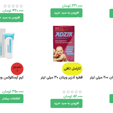
231.000
تومان
420.000
تومان
افزودن به سبد خرید
افزودن به سبد خ
ناموجو
کارامل تافی
د
لیتر
قطره آدزیر ویتان ۳۰ میلی لیتر
کرم آرسکلوکس ویتان 75 میل
350.000
تومان
56.000
تومان
اطلاعات بیشتر
افزودن به سبد خرید