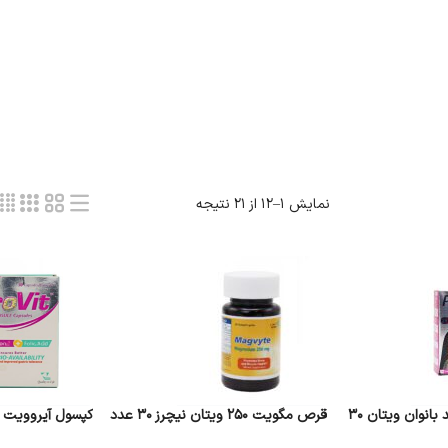
نمایش 1–12 از 21 نتیجه
قرص پرفکت دایموند بانوان ویتان 30
قرص مگویت 250 ویتان نیچرز 30 عدد
کپسول آیروویت ویتان