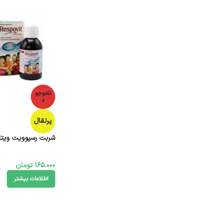
ناموجو
د
پرتقال
شربت رسپوویت ویتان 200 میلی 
165.000
تومان
اطلاعات بیشتر