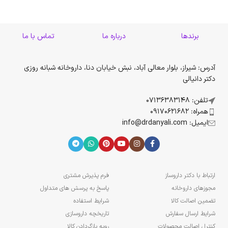
برندها
درباره ما
تماس با ما
آدرس: شیراز، بلوار معالی آباد، نبش خیابان دنا، داروخانه شبانه روزی
دکتر دانیالی
تلفن: 07136383148
همراه: 09170621682
ایمیل: info@drdanyali.com
ارتباط با دکتر داروساز
فرم پذیرش مشتری
مجوزهای داروخانه
پاسخ به پرسش های متداول
تضمین اصالت کالا
شرایط استفاده
شرایط ارسال سفارش
تاریخچه داروسازی
کنترل اصالت محصولات
رویه بازگردادن کالا