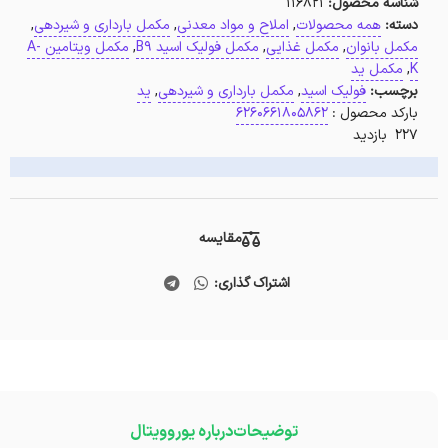
شناسه محصول:
116821
دسته:
همه محصولات
,
املاح و مواد معدنی
,
مکمل بارداری و شیردهی
,
مکمل بانوان
,
مکمل غذایی
,
مکمل فولیک اسید B9
,
مکمل ویتامین A-
K
,
مکمل ید
برچسب:
فولیک اسید
,
مکمل بارداری و شیردهی
,
ید
بارکد محصول :
6260661805862
227 بازدید
مقایسه
اشتراک گذاری:
توضیحات
درباره یوروویتال