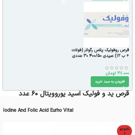
قرص روفولیک پلاس رگولار (فولات
+ ب 12) عبیدی 400/50 30 عددی
211.000
تومان
افزودن به سبد خرید
قرص ید و فولیک اسید یوروویتال ۶۰ عدد
Iodine And Folic Acid Eurho Vital
ناموجو
د