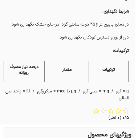
شرایط نگهداری:
در دمای پایین تر از 25 درجه سانتی گراد، در جای خشک نگهداری شود.
دور از نور و دسترس کودکان نگهداری شود.
ترکیبات:
درصد نیاز مصرف
ترکیبات
مقدار
روزانه
ید
800 µg
400
g = گرم / mg = میلی گرم / µg یا mcg = میکروگرم / IU = واحد بین
150 µg
المللی
فولیک اسید
100
0/5
(0 نظر)
ویژگیهای محصول