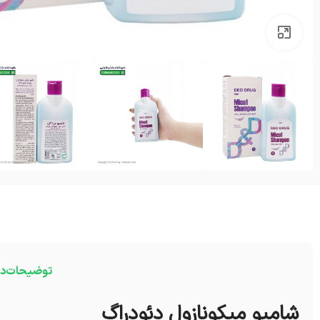
بزرگنمایی تصویر
توضیحات
در
شامپو میکونازول دئودراگ