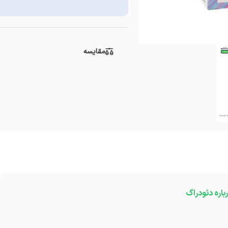
مقایسه
باره دئودراگ