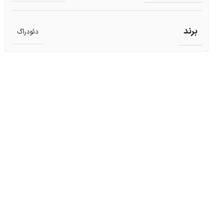
برند
دئودراگ