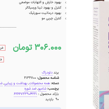
بهبود خارش و التهابات موضعی
کنترل و بهبود تینا ورسیکالر
بهبود درماتیت سبورئیک
کنترل چربی مو
306.000
تومان
در 
در
برند
دئودراگ
شناسه محصول:
2132700
دسته:
همه محصولات
,
بهداشت و زیبایی
,
شا
برچسب:
شامپو
,
ضد شوره
بارکد محصول :
6266723904221
90 بازدید