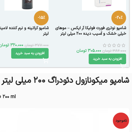
-15%
-20%
شامپو نوتری فورت فولیکا آر ایکس – موهای
خیلی خشک و آسیب دیده 200 میلی لیتر
لیتر
320.000
تومان
377.000
تومان
305.000
تومان
382.000
تومان
افزودن به سبد خرید
افزودن به سبد خرید
شامپو میکونازول دئودراگ 200 میلی لیتر
 200 ml
ناموجود