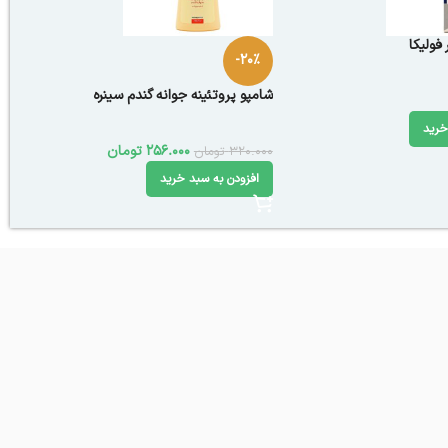
فولیکا
-20%
شامپو پروتئینه جوانه گندم سینره
خرید
256.000
تومان
320.000
تومان
افزودن به سبد خرید