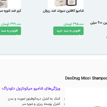
شامپو کافئین سیوند ضد ریزش
کرم ضد شوره سر 
شامپو کراتینه و نرم کننده لامینین 200 میلی
295.000
تومان
299.000
تومان
افزودن به سبد خرید
افزودن به سبد 
DeoDrug Mico1 Shampoo
ویژگی‌های شامپو میکونازول دئودراگ:
کمک به کنترل درماتوفیتوز صورت و بدن
کنترل پوسته ریزی و شوره سر