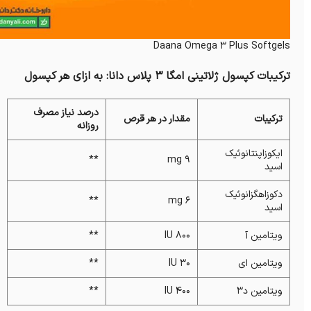
Daana Omega 3 Plus Softgels
ترکیبات کپسول ژلاتینی امگا 3 پلاس دانا: به ازای هر کپسول
درصد نیاز مصرف
ترکیبات
مقدار در هر قرص
روزانه
ایکوزاپنتانوئیک
**
9 mg
اسید
دکوزاهگزانوئیک
**
6 mg
اسید
ویتامین آ
800 IU
**
ویتامین ای
30 IU
**
ویتامین د3
400 IU
**