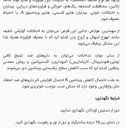
وجود هر نوع سابقه حساسیت به ترکیبات این فرآورده و سایر مواد مانند
ژلاتین، محافظت کننده‌ها، رنگ‌های خوراکی و فرآورده‌های دریایی، بیماران
با اختلالات خونی، بیماران هایپر کلسمی، هایپر ویتامینوز A، با احتیاط
مصرف شود.
از مهمترین عوارض جانبی این قرص می‌توان به اختلالات گوارشی خفیف
مانند تهوع اسهال و آروغ زدن اشاره کرد که با مصرف فرآورده همراه غذا
این مشکل برطرف می‌شود.
از سایر موارد تداخلات می‌توان به داروهای ضد تشنج (فنی
توئین،فنوباربیتال، کاربامازپین) آمیودارون، کلستیرامین و روغن معدنی
پارافین اشاره کرد که سبب کاهش سطح پلاسمایی ویتامین دی می‌شوند.
به علت احتمال کاهش ویتامین K احتمال افزایش اثر داروهای ضد انعقاد
مثل وارفارین وجود دارد که ممکن است موجب خونریزی شود.
شرایط نگهداری:
دور از دسترس کودکان نگهداری نمایید.
در دمای زیر 25 درجه سانتیگراد و دور از نور و رطوبت نگهداری کنید.