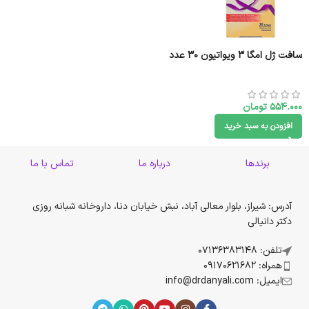
سافت ژل امگا 3 ویواتیون 30 عدد
554.000
تومان
افزودن به سبد خرید
برندها
درباره ما
تماس با ما
آدرس: شیراز، بلوار معالی آباد، نبش خیابان دنا، داروخانه شبانه روزی
دکتر دانیالی
تلفن: 07136383148
همراه: 09170621682
ایمیل: info@drdanyali.com