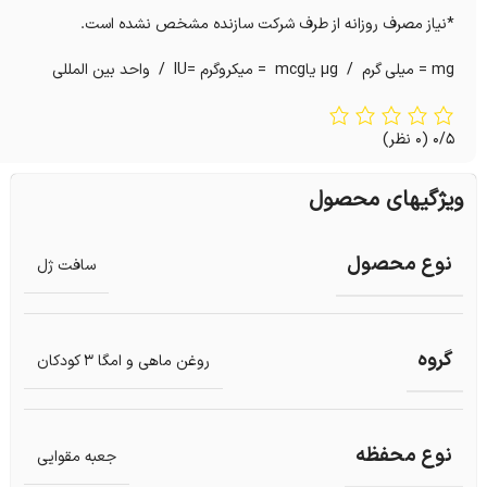
*نیاز مصرف روزانه از طرف شرکت سازنده مشخص نشده است.
mg = میلی گرم / µg یاmcg = میکروگرم =IU / واحد بین المللی
0/5
(0 نظر)
ویژگیهای محصول
نوع محصول
سافت ژل
گروه
روغن ماهی و امگا 3 کودکان
نوع محفظه
جعبه مقوایی