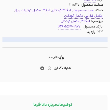
شناسه محصول:
111837
دسته:
همه محصولات
,
امگا 3 کودکان
,
امگا3
,
مکمل ترکیبات ویژه
,
مکمل غذایی
,
مکمل کودکان
برچسب:
امگا 3
,
مکمل کودکان
بارکد محصول :
6260156701907
213 بازدید
مقایسه
اشتراک گذاری:
توضیحات
درباره دانا فارما