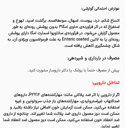
عوارض احتمالی گوارشی:
اتساع شکم، درد، یبوست، اسهال، سوءهاضمه، برگشت اسید، تهوع و
استفراغ که در اثر فرآورده‌ی حاوی امگا۳ بدون پوشش روده‌ای به طور
معمول گزارش می‌شود، در فرآورده‌ی ساناویوا اسمارت امگا دارای پوشش
روده‌ای یا به لاتین Enteric coated به علت فرمولاسیون ویژه‌ی آن، به
شکل چشمگیری کاهش یافته است.
مصرف‌ در بارداری و شیردهی:
پیش از مصرف‌ حتماً با پزشک یا دکتر داروساز مشورت کنید.
تداخل دارویی:
اگر از دارویی با اثر ضد پلاکتی مانند؛ مهارکننده‌های P2Y12، داروهای
ضدالتهاب غیراستروئیدی، مهارکننده‌های باز جذب سروتونین و غیره
استفاده می‌کنید، ممکن است آزمایش خون اضافی نیاز داشته باشید و
ممکن است دوز معمول داروی ضد پلاکت شما تغییر کند. چنانچه از داروی
ضد انعقاد خون استفاده می‌کنید، ممکن است دوز معمول ضد انعقاد شما
تغییر نماید.