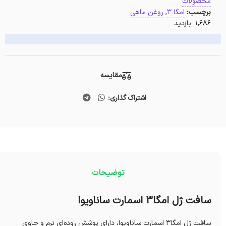
محصولات
برچسب:
امگا 3
,
روغن ماهی
1,686 بازدید
مقایسه
اشتراک گذاری:
توضیحات
سافت ژل امگا3 اسمارت ساناویوا
سافت ژل امگا3 اسمارت ساناویوا، دارای پوشش روده‌ای نرم و حاوی