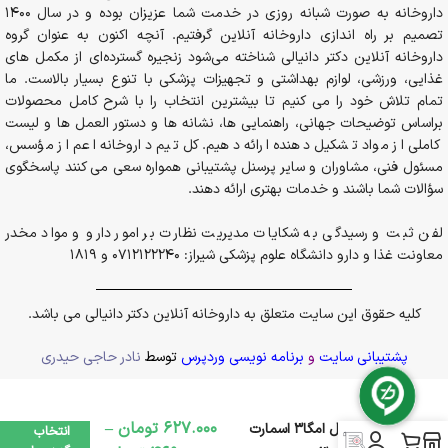
داروخانه به صورت شبانه روزی در خدمت شما عزیزان بوده و در سال 1400
تصمیم بر راه اندازی داروخانه آنلاین گرفتیم. آنچه اکنون به عنوان گروه
داروخانه آنلاین دکتر دانیالی شناخته می‌شود زنجیره گسترده‌ای از مکمل های
غذایی، ورزشی، لوازم بهداشتی و تجهیزات پزشکی با تنوع بسیار بالاست. ما
تمام تلاش خود را می کنیم تا بیشترین انتخاب را با شرح کامل محصولات
براساس توضیحات جهانی، راهنمایی ها، نشانه ها و دستور العمل ها و لیست
کاملی از مواد تشکیل دهنده ارائه دهیم. کل تیم داروخانه اعم از مؤسس،
مسئول فنی، مشاوران و سایر پرسنل پشتیبانی همواره سعی می کنند پاسخگوی
سؤالات شما باشند و خدمات بهتری ارائه دهند.
لفن ثبت و رسیدگی به شکایات مدیریت نظارت بر امور دارو و مواد مخدر
معاونت غذا و دارو دانشگاه علوم پزشکی شیراز: 0712122240 و 1819
کلیه حقوق این سایت متعلق به داروخانه آنلاین دکتر دانیالی می باشد.
پشتیبانی سایت
و
برنامه نویسی وردپرس
توسط
نادر حاجی حیدری
627.000
تومان
–
سافت ژل امگا3 اسمارت
انتخاب