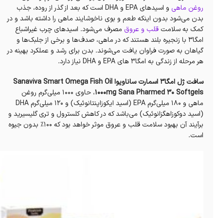
روغن ماهی
و اسیدهای EPA و DHA است که بعد از گذر از روده، جذب
بدن می‌شود بدون اینکه طعم و بوی ناخوشایند ماهی را داشته باشد و در
کمک به سلامت
قلب و عروق
مصرف‌ می‌شود. اسیدهای چرب غیراشباع
امگا۳ با زنجیره بلند هستند که در ماهی، صدف‌ها و برخی از جلبک‌ها و
گیاهان به صورت فراوان یافت می‌شوند. بدن برای رشد و عملکرد بهینه در
هر مرحله از زندگی به امگا۳ های EPA و DHA نیاز دارد.
سافت ژل امگا3 اسمارت ساناویوا Sanaviva Smart Omega Fish Oil
1000mg Sana Pharmed 30 Softgels
، حاوی ۱۰۰۰ میلی‌گرم روغن
ماهی و ۱۸۰ میلی‌گرم EPA (اسید ایکوزاپنتانوئیک) و ۱۲۰ میلی‌گرم DHA
(اسید دوکوزاهگزانوئیک) می‌باشد که در کاهش کلسترول و تری گلیسیرید و
برآیند آن بهبود سلامت قلب و عروق موثر خواهد بود که ۱۰۰٪ بدون جیوه
است.