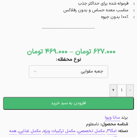
فرموله شده برای حداکثر جذب
مناسب معده حساس و بدون رفلاکس
۱۰۰٪ بدون جیوه
627.000
تومان
–
469.000
تومان
نوع محفظه
+
-
افزودن به سبد خرید
برند
سانا ویوا
شناسه محصول:
نامعلوم
دسته:
امگا3
,
مکمل تخصصی
,
مکمل ترکیبات ویژه
,
مکمل غذایی
,
همه