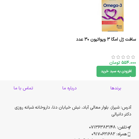
سافت ژل امگا 3 ویواتیون 30 عدد
554.000
تومان
افزودن به سبد خرید
برندها
درباره ما
تماس با ما
آدرس: شیراز، بلوار معالی آباد، نبش خیابان دنا، داروخانه شبانه روزی
دکتر دانیالی
تلفن: 07136383148
همراه: 09170621682