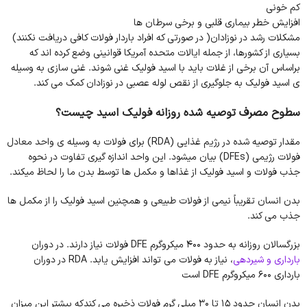
کم خونی
افزایش خطر بیماری قلبی و برخی سرطان ها
مشکلات رشد در نوزادان( در صورتی که افراد باردار فولات کافی دریافت نکنند)
بسیاری از کشورها، از جمله ایالات متحده آمریکا قوانینی وضع کرده اند که
براساس آن برخی از غلات باید با اسید فولیک غنی شوند. غنی سازی به وسیله
ی اسید فولیک به جلوگیری از نقص لوله عصبی در نوزادان کمک می کند.
سطوح مصرف توصیه شده روزانه فولیک اسید چیست؟
مقدار توصیه شده در رژیم غذایی (RDA) برای فولات به وسیله ی واحد معادل
فولات رژیمی (DFEs) بیان میشود. این واحد اندازه گیری تفاوت در نحوه
جذب فولات و اسید فولیک از غذاها و مکمل ها توسط بدن ما را لحاظ میکند.
بدن انسان تقریباً نیمی از فولات طبیعی و همچنین اسید فولیک را از مکمل ها
جذب می کند.
بزرگسالان روزانه به حدود 400 میکروگرم DFE فولات نیاز دارند. در دوران
بارداری و شیردهی
، نیاز به فولات می تواند افزایش یابد. RDA در دوران
بارداری 600 میکروگرم DFE است
بدن انسان حدود 15 تا 30 میلی گرم فولات ذخیره می کندکه بیشتر این میزان