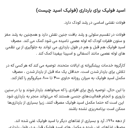
اسید فولیک برای بارداری
(فولیک اسید چیست)
فولات نقشی اساسی در رشد کودک دارد.
فولات در تقسیم سلولی و رشد بافت جنین نقش دارد و همچنین به رشد مغز
و ستون فقرات کودک که لوله عصبی نامیده می شود کمک می کند. مصرف
اسید فولیک هم قبل و هم در طول بارداری می تواند به جلوگیری از بی نظمی
های لوله عصبی مانند آنسفالی و اسپینا بیفیدا کمک کند .
کارگروه خدمات پیشگیرانه ی ایالات متحده، توصیه می کند که هر کسی که در
تلاش برای باردار شدن است، حداقل یک ماه قبل از باردار شدن ، مصرف
مکمل اسید فولیک به میزان روزانه حاوی 400 تا 800 میکروگرم را آغاز کند.
با این حال، توصیه رایج برای افرادی را که میخواهند باردار شوند و یا در سنین
باروری و انجام فعالیت‌های جنسی هستند که می‌تواند منجر به بارداری شود
این است که حتما مکمل اسید فولیک مصرف کنند، زیرا بسیاری از بارداری‌ها
ممکن است برنامه‌ریزی نشده باشند
از دهه 1990، آرد و بسیاری از غذاهای دیگر با اسید فولیک غنی شده اند.
مصرف غذاهای غنی شده و مکمل های اسید فولیک قبل و در طول بارداری