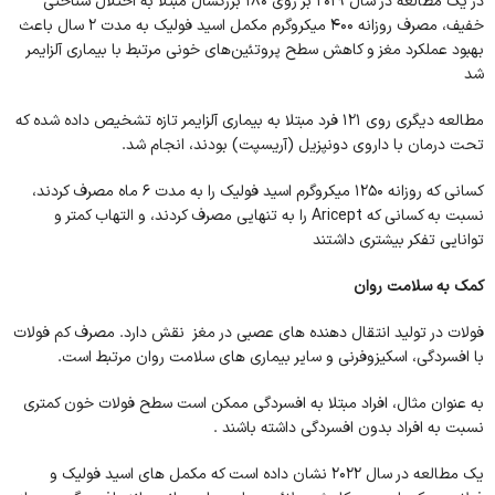
در یک مطالعه در سال 2019 بر روی 180 بزرگسال مبتلا به اختلال شناختی
خفیف، مصرف روزانه 400 میکروگرم مکمل اسید فولیک به مدت 2 سال باعث
بهبود عملکرد مغز و کاهش سطح پروتئین‌های خونی مرتبط با بیماری آلزایمر
شد
مطالعه دیگری روی 121 فرد مبتلا به بیماری آلزایمر تازه تشخیص داده شده که
تحت درمان با داروی دونپزیل (آریسپت) بودند، انجام شد.
کسانی که روزانه 1250 میکروگرم اسید فولیک را به مدت 6 ماه مصرف کردند،
نسبت به کسانی که Aricept را به تنهایی مصرف کردند، و التهاب کمتر و
توانایی تفکر بیشتری داشتند
کمک به سلامت روان
فولات در تولید انتقال دهنده های عصبی در مغز نقش دارد. مصرف کم فولات
با افسردگی، اسکیزوفرنی و سایر بیماری های سلامت روان مرتبط است.
به عنوان مثال، افراد مبتلا به افسردگی ممکن است سطح فولات خون کمتری
نسبت به افراد بدون افسردگی داشته باشند .
یک مطالعه در سال 2022 نشان داده است که مکمل های اسید فولیک و