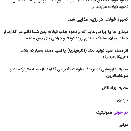
کمبود فولات ممکن است به دلایل زیادی رخ دهد. برخی از علل احتمالی
کمبود فولات عبارتند از
کمبود فولات در رژیم غذایی شما:
بیماری ها یا جراحی هایی که بر نحوه جذب فولات بدن شما تأثیر می گذارد، از
جمله بیماری سلیاک، سندرم روده کوتاه و جراحی بای پس معده
اگر معده اسید تولید نکند (آکلرهیدریا) یا اسید معده بسیار کم باشد
(هیپوکلرهیدریا)
مصرف داروهایی که بر جذب فولات تأثیر می گذارند، از جمله متوترکسات و
سولفاسالازین
مصرف زیاد الکل
بارداری
کم خونی
همولیتیک
دیالیز