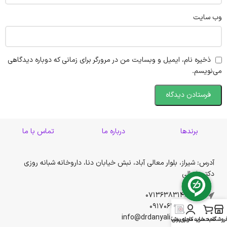
وب‌ سایت
ذخیره نام، ایمیل و وبسایت من در مرورگر برای زمانی که دوباره دیدگاهی
می‌نویسم.
برندها
درباره ما
تماس با ما
آدرس: شیراز، بلوار معالی آباد، نبش خیابان دنا، داروخانه شبانه روزی
دکتر دانیالی
تلفن: 07136383148
همراه: 09170621682
ایمیل: info@drdanyali.com
روشگاه
سبد خرید
حساب کاربری من
مجله پزشکی