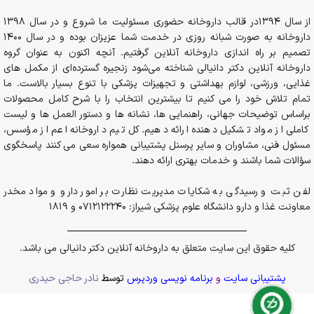
از سال 1394در قالب داروخانه حضوری مسئولیت ما شروع و در سال 1398
داروخانه به صورت شبانه روزی در خدمت شما عزیزان بوده و در سال 1400
تصمیم بر راه اندازی داروخانه آنلاین گرفتیم. آنچه اکنون به عنوان گروه
داروخانه آنلاین دکتر دانیالی شناخته می‌شود زنجیره گسترده‌ای از مکمل های
غذایی، ورزشی، لوازم بهداشتی و تجهیزات پزشکی با تنوع بسیار بالاست. ما
تمام تلاش خود را می کنیم تا بیشترین انتخاب را با شرح کامل محصولات
براساس توضیحات جهانی، راهنمایی ها، نشانه ها و دستور العمل ها و لیست
کاملی از مواد تشکیل دهنده ارائه دهیم. کل تیم داروخانه اعم از مؤسس،
مسئول فنی، مشاوران و سایر پرسنل پشتیبانی همواره سعی می کنند پاسخگوی
سؤالات شما باشند و خدمات بهتری ارائه دهند.
لفن ثبت و رسیدگی به شکایات مدیریت نظارت بر امور دارو و مواد مخدر
معاونت غذا و دارو دانشگاه علوم پزشکی شیراز: 0712122240 و 1819
کلیه حقوق این سایت متعلق به داروخانه آنلاین دکتر دانیالی می باشد.
پشتیبانی سایت
و
برنامه نویسی وردپرس
توسط
نادر حاجی حیدری
قطره آدزیر