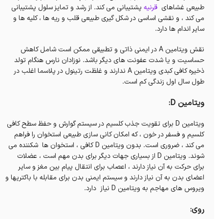
طبیعی غشاهای
قرنیه
پشتیبانی می کند. از رشد و تمایز سلول پشتیبانی
می کند ، و نقشی اساسی در شکل گیری طبیعی قلب و ریه ها ، کلیه ها و
سایر اندام ها دارد.
نقش ویتامین A در ایمنی ذاتی و تطبیقی ​​ممکن است شامل کاهش
حساسیت و یا شدت عفونت های دیگر باشد. نوزادان نارس هنگام تولد
ذخیره کافی کبدی ویتامین A ندارند و غلظت رتینول در پلاسما اغلب در
طول سال اول زندگی کم است.
ویتامین D:
ویتامین D برای تقویت جذب کلسیم در سیستم گوارش و حفظ سطح کافی
کلسیم و فسفر در خون ، که امکان کانی سازی طبیعی استخوان را فراهم
می کند ، ضروری است. بدون ویتامین D کافی ، استخوان ها شکننده می
شوند. ویتامین D از بسیاری جهات دیگر برای بدن مهم است ، عضلات
برای حرکت به آن نیاز دارند ، اعصاب برای انتقال پیام بین مغز و سایر
اعضای بدن به آن نیاز دارند و سیستم ایمنی بدن برای مقابله با باکتریها و
ویروس های مهاجم به ویتامین D نیاز دارد.
روی: