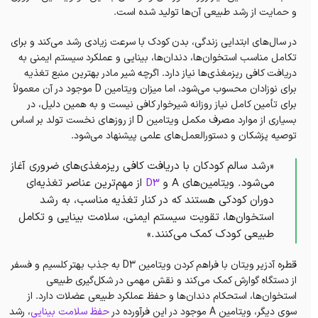
و حمایت از رشد طبیعی آن‌ها تولید شده است.
در سال‌های ابتدایی زندگی، بدن کودک با سرعت زیادی رشد می‌کند و برای
تکامل مناسب استخوان‌ها، دندان‌ها، بینایی و عملکرد سیستم ایمنی به
دریافت کافی ریزمغذی‌ها نیاز دارد. اگرچه شیر مادر بهترین منبع تغذیه
برای نوزادان محسوب می‌شود، اما میزان ویتامین D موجود در آن معمولاً
برای تأمین کامل نیاز روزانه شیرخوار کافی نیست و به همین دلیل، در
بسیاری از موارد مصرف مکمل ویتامین D از روزهای نخست تولد بر اساس
توصیه پزشکان و دستورالعمل‌های علمی پیشنهاد می‌شود.
«رشد سالم کودکان با دریافت کافی ریزمغذی‌های ضروری آغاز
می‌شود. ویتامین‌های A و
D3
از مهم‌ترین عناصر تغذیه‌ای
دوران کودکی هستند که در کنار تغذیه مناسب، به رشد
استخوان‌ها، تقویت سیستم ایمنی، سلامت بینایی و تکامل
طبیعی کودک کمک می‌کنند.»
قطره آدزیر ویتان با فراهم کردن ویتامین D3 به جذب بهتر کلسیم و فسفر
از دستگاه گوارش کمک می‌کند و نقش مهمی در شکل‌گیری طبیعی
استخوان‌ها، استحکام دندان‌ها و حفظ عملکرد طبیعی عضلات دارد. از
سوی دیگر، ویتامین A موجود در این فرآورده در
حفظ سلامت بینایی
، رشد