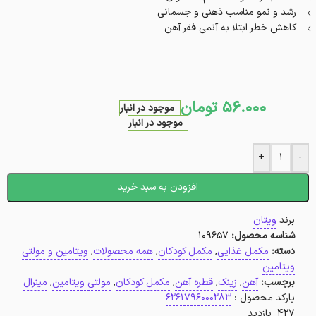
رشد و نمو مناسب ذهنی و جسمانی
کاهش خطر ابتلا به آنمی فقر آهن
56.000
تومان
موجود در انبار
موجود در انبار
+
-
افزودن به سبد خرید
برند
ویتان
شناسه محصول:
109657
دسته:
مکمل غذایی
,
مکمل کودکان
,
همه محصولات
,
ویتامین و مولتی
ویتامین
برچسب:
آهن
,
زینک
,
قطره آهن
,
مکمل کودکان
,
مولتی ویتامین
,
مینرال
بارکد محصول :
6261796000283
427 بازدید