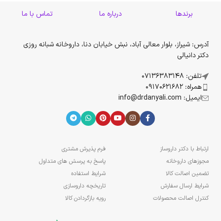
برندها
درباره ما
تماس با ما
آدرس: شیراز، بلوار معالی آباد، نبش خیابان دنا، داروخانه شبانه روزی
دکتر دانیالی
تلفن: 07136383148
همراه: 09170621682
ایمیل: info@drdanyali.com
ارتباط با دکتر داروساز
فرم پذیرش مشتری
مجوزهای داروخانه
پاسخ به پرسش های متداول
تضمین اصالت کالا
شرایط استفاده
شرایط ارسال سفارش
تاریخچه داروسازی
کنترل اصالت محصولات
رویه بازگردادن کالا