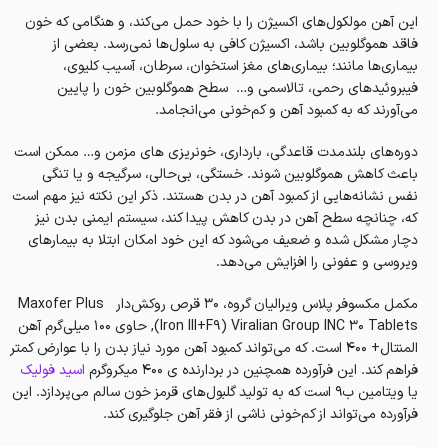
این آهن مولکول‌های اکسیژن را با خود حمل می‌کند، و هنگامی که خون
فاقد هموگلوبین باشد، اکسیژن کافی به سلول‌ها نمی‌رسد. بعضی از
بیماری‌ها مانند؛ بیماری‌های مغز استخوان، سرطان، آسیب کلیوی،
فیبروئیدهای رحمی، تالاسمی و… سطح هموگلوبین خون را پایین
می‌آورند که به کمبود آهن و کم‌خونی می‌انجامد.
دوره‌های بلندمدت قاعدگی، بارداری، خونریزی های مزمن و… ممکن است
باعث کاهش هموگلوبین شوند. خستگی، بی‌حالی، سرگیجه و یا تنگی
نفس نشانه‌هایی از کمبود آهن در بدن هستند. ذکر این نکته نیز مهم است
که، چنانچه سطح آهن در بدن کاهش پیدا کند، سیستم ایمنی بدن نیز
دچار مشکل شده و ضعیف می‌شود که این خود امکان ابتلا به بیمارهای
ویروسی و عفونی را افزایش می‌دهد.
مکمل مکسوفر پلاس ویرالیان گروه، ۳۰ قرص روکش‌دار Maxofer Plus
(Iron III+F9) Viralian Group INC 30 Tablets, حاوی ۱۰۰ میلی‌گرم آهن
المنتال+ ۴۰۰ است. که می‌تواند کمبود آهن مورد نیاز بدن را با عوارض کمتر
فراهم کند. این فرآورده همچنین در بردارنده ی ۴۰۰ میکروگرم
اسید فولیک
یا ویتامین ب۹ است که به تولید گلبول‌های قرمز خون سالم می‌پردازد. این
فرآورده می‌تواند از کم‌خونی ناشی از فقر آهن جلوگیری کند.