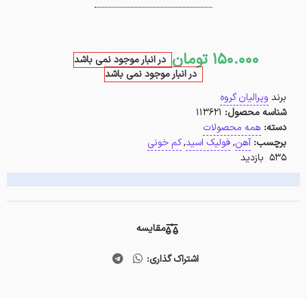
150.000
تومان
در انبار موجود نمی باشد
در انبار موجود نمی باشد
برند
ویرالیان گروه
شناسه محصول:
113621
دسته:
همه محصولات
برچسب:
آهن
,
فولیک اسید
,
کم خونی
535 بازدید
مقایسه
اشتراک گذاری: