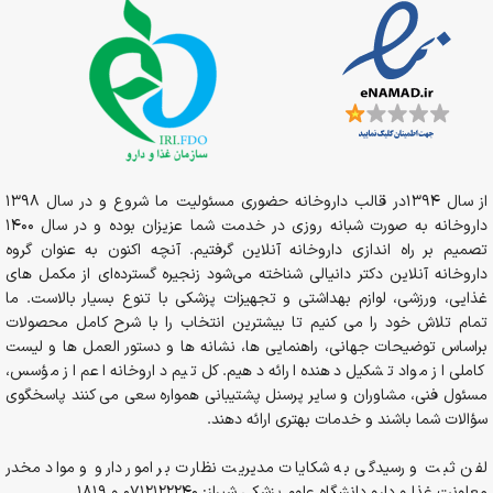
از سال 1394در قالب داروخانه حضوری مسئولیت ما شروع و در سال 1398
داروخانه به صورت شبانه روزی در خدمت شما عزیزان بوده و در سال 1400
تصمیم بر راه اندازی داروخانه آنلاین گرفتیم. آنچه اکنون به عنوان گروه
داروخانه آنلاین دکتر دانیالی شناخته می‌شود زنجیره گسترده‌ای از مکمل های
غذایی، ورزشی، لوازم بهداشتی و تجهیزات پزشکی با تنوع بسیار بالاست. ما
تمام تلاش خود را می کنیم تا بیشترین انتخاب را با شرح کامل محصولات
براساس توضیحات جهانی، راهنمایی ها، نشانه ها و دستور العمل ها و لیست
کاملی از مواد تشکیل دهنده ارائه دهیم. کل تیم داروخانه اعم از مؤسس،
مسئول فنی، مشاوران و سایر پرسنل پشتیبانی همواره سعی می کنند پاسخگوی
سؤالات شما باشند و خدمات بهتری ارائه دهند.
لفن ثبت و رسیدگی به شکایات مدیریت نظارت بر امور دارو و مواد مخدر
معاونت غذا و دارو دانشگاه علوم پزشکی شیراز: 0712122240 و 1819