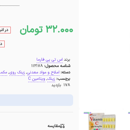
32.000
تومان
در ان
در
برند
اس تی پی فارما
شناسه محصول:
112178
دسته:
املاح و مواد معدنی
,
زینک روی
,
مکمل
برچسب:
زینک
,
ویتامین C
178 بازدید
مقایسه