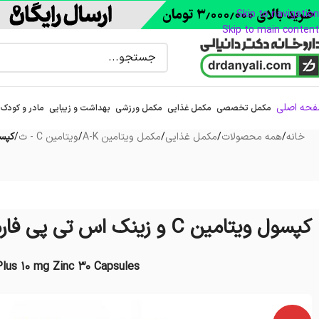
Skip to navigation
Skip to main content
حه اصلی
مکمل تخصصی
مکمل غذایی
مکمل ورزشی
بهداشت و زیبایی
مادر و کودک
خانه
/
همه محصولات
/
مکمل غذایی
/
مکمل ویتامین A-K
/
ویتامین C - ث
/
کپسول ویتا
کپسول ویتامین C و زینک اس تی پی فارما 30 عدد
lus 10 mg Zinc 30 Capsules