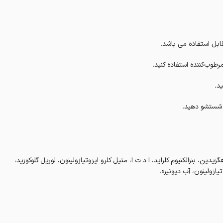
طوب‌کننده استفاده کنید.
د.
 شستشو دهید.
گزیدین، بنزالکنیوم کلراید، ا د ت ا، متیل کلرو ایزوتیازولینون، لوریل گلوکوزید،
زولینون، آب دیونیزه.