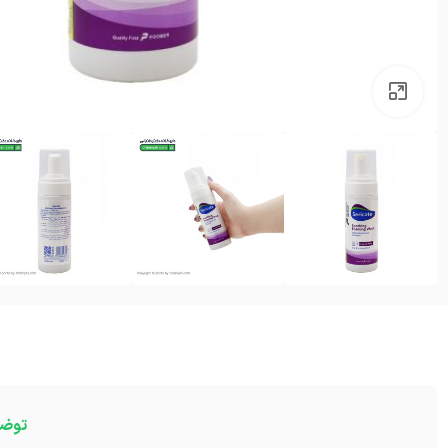
بزرگنمایی تصویر
توض