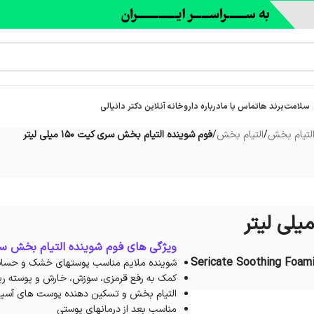
سلامت
برند ها
تماس با ما
درباره‌ داروخانه آنلاین دکتر دانیالی
التیام بخش
/
التیام بخش
/
فوم شوینده التیام بخش سری کیت 150 میلی لیتر
ویژگی های فوم شوینده التیام بخش س
Sericate Soothing Foami
شوینده ملایم مناسب پوستهای خشک و حس
کمک به رفع قرمزی، سوزش، خارش و پوسته ر
التیام بخش و تسکین دهنده پوست های آسی
مناسب بعد از درمانهای پوستی