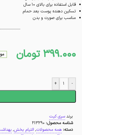
قابل استفاده برای بالای 10 سال
تسکین دهنده پوست بعد حمام
مناسب برای صورت و بدن
399.000
تومان
موج
+
-
ا
برند
سری کیت
شناسه محصول:
213290
دسته:
همه محصولات
,
التیام بخش
,
بهداشت 