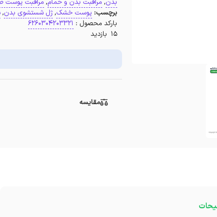
بدن
,
مراقبت بدن و حمام
,
مراقبت پوست ص
برچسب:
پوست خشک
,
ژل شستشوی بدن
,
ش
بارکد محصول :
6260304203321
15 بازدید
مقایسه
یحات