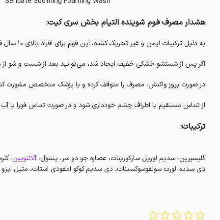
Sericate Soothing Foaming Wash
هشدار مصرف فوم شوینده التیام بخش سری کیت:
به دلیل ترکیبات ایمن و غیر تحریک‌ کننده، این فوم برای افراد بالای 10 سال قابل استفاده می باشد.
اگر پس از شستشو خشکی خفیف ایجاد شد، می‌توانید بعد از شست‌ و شو از مر
در صورت بروز واکنش، مصرف را متوقف کرده و با پزشک متخصص مشورت کنی
از تماس مستقیم با اطراف چشم خودداری شود و در صورت تماس فورا با آب
ترکیبات:
گلیسیرین، سدیم لوریل سارکوزینات، عصاره جو دو سر، پنتنول،
آلانتویین،
کلره
دی سدیم لورت سولفوسوکسینات، دی سدیم کوکو امفودی استات، متیل ایزو تیا