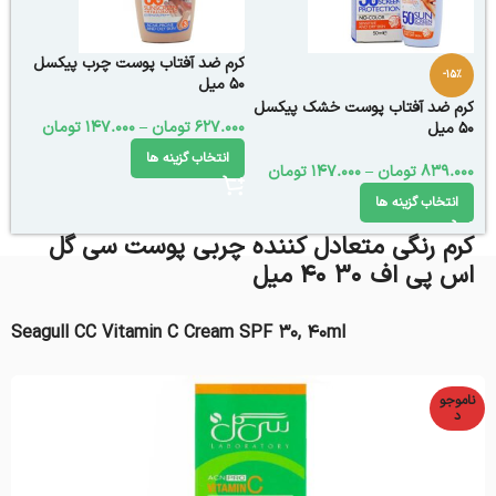
کرم ضد آفتاب پوست چرب پیکسل
-15%
50 میل
کرم ضد آفتاب پوست خشک پیکسل
627.000
تومان
–
147.000
تومان
50 میل
انتخاب گزینه ها
839.000
تومان
–
147.000
تومان
انتخاب گزینه ها
کرم رنگی متعادل کننده چربی پوست سی گل
اس پی اف 30 40 میل
Seagull CC Vitamin C Cream SPF 30, 40ml
ناموجو
د