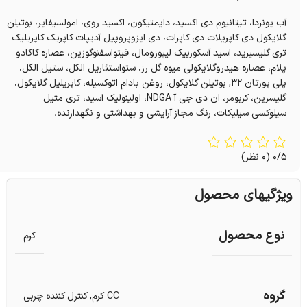
آب یونزدا، تیتانیوم دی اکسید، دایمتیکون، اکسید روی، امولسیفایر، بوتیلن
گلایکول دی کاپریلات دی کاپرات، دی ایزوپروپیل آدیپات کاپریک کاپریلیک
تری گلیسیرید، اسید آسکوربیک لیپوزومال، فیتواسفنوگوزین، عصاره کاکادو
پلام، عصاره هیدروگلایکولی میوه گل رز، ستواستئاریل الکل، ستیل الکل،
پلی پورتان ۳۲, بوتیلن گلایکول، روغن بادام اتوکسیله، کاپریلیل گلایکول،
گلیسرین، کربومر، ان دی جی آ NDGA، اولینولیک اسید، تری متیل
سیلوکسی سیلیکات، رنگ مجاز آرایشی و بهداشتی و نگهدارنده.
0/5
(0 نظر)
ویژگیهای محصول
نوع محصول
کرم
گروه
CC کرم
,
کنترل کننده چربی