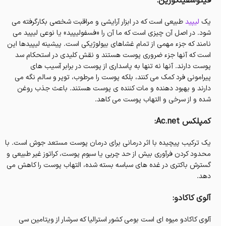
فیتوسفینگوزین:
یک
لیپید
طبیعی است که در ابزار آرایشی و مراقبت شخصی بکارگرفته می
شود. در اصل آن چیزی است که ما آن را «فسفولیپید» یا نوعی لیپید می
نامند که جزء مهمی از تمام غشاهای بیولوژیکی است. پیشینه لیپیدها این
است که آنها جزء ضروری پوست هستند و نقش کلیدی در استحکام سد
پوست دارند. آنها نه تنها به پاسداری از پوست در برابر آسیب های
پیرامونی فرد کمک می کنند، بلکه پوست را مرطوب، توپر و سالم نگه می
دارند و بهبود دهنده و مات کننده ی پوست هستند. باعث جذب روغن
شده و از سرخی و التهاب پوست می کاهد.
کمپلکس Ac.net:
یک ترکیب پیچیده با اثر درمانی برای درمان پوست مستعد جوش است. با
محدود کردن فرآوری بیش از حد چربی یا سبوم پوست، کراتوز غیر طبیعی و
گسترش باکتری در غده های سباسه بسته شده، التهاب پوست را کاهش می
دهد.
آلوی کاکادو:
آلوی کاکادو میوه‌ ای است بومی کشور استرالیا که سرشار از ویتامین سی