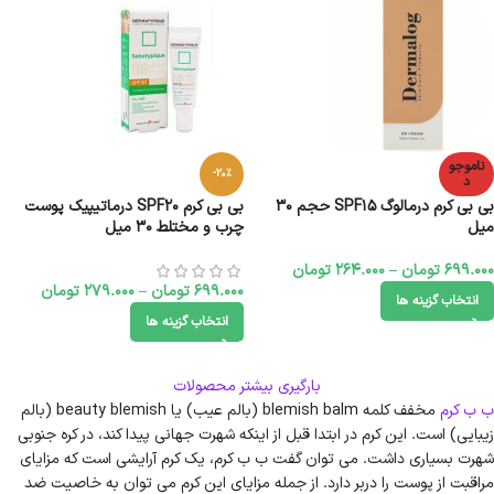
ناموجو
-20%
د
بی بی کرم درمالوگ SPF15 حجم 30
بی بی کرم SPF20 درماتیپیک پوست
میل
چرب و مختلط 30 میل
699.000
تومان
–
264.000
تومان
699.000
تومان
–
279.000
تومان
انتخاب گزینه ها
انتخاب گزینه ها
بارگیری بیشتر محصولات
ب ب کرم
مخفف کلمه blemish balm (بالم عیب) یا beauty blemish (بالم
زیبایی) است. این کرم در ابتدا قبل از اینکه شهرت جهانی پیدا کند، در کره جنوبی
شهرت بسیاری داشت. می توان گفت ب ب کرم، یک کرم آرایشی است که مزایای
مراقبت از پوست را دربر دارد. از جمله مزایای این کرم می توان به خاصیت ضد