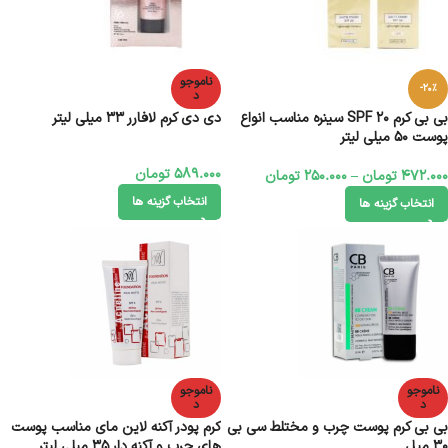
ناموجو
-20%
د
بی بی کرم SPF ۲۰ سینره مناسب انواع
دی دی کرم لافارر 33 میلی لیتر
پوست ۵۰ میلی لیتر
589.000
تومان
472.000
تومان
–
250.000
تومان
انتخاب گزینه ها
انتخاب گزینه ها
ناموجو
ناموجو
د
د
بی بی کرم پوست چرب و مختلط سی بی
کرم پودر آکنه لاین مای مناسب پوست
30 میل
های چرب و آکنه دار 35 میلی‌ لیتر