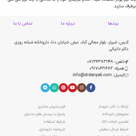
برطرف سازید.
برندها
درباره ما
تماس با ما
آدرس: شیراز، بلوار معالی آباد، نبش خیابان دنا، داروخانه شبانه روزی
دکتر دانیالی
تلفن: 07136383148
همراه: 09170621682
ایمیل: info@drdanyali.com
ارتباط با دکتر داروساز
فرم پذیرش مشتری
مجوزهای داروخانه
پاسخ به پرسش های متداول
تضمین اصالت کالا
شرایط استفاده
شرایط ارسال سفارش
تاریخچه داروسازی