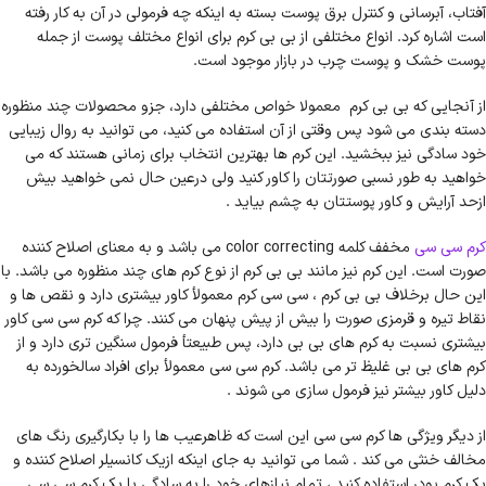
آفتاب، آبرسانی و کنترل برق پوست بسته به اینکه چه فرمولی در آن به کار رفته
است اشاره کرد. انواع مختلفی از بی بی کرم برای انواع مختلف پوست از جمله
پوست خشک و پوست چرب در بازار موجود است.
از آنجایی که بی بی کرم معمولا خواص مختلفی دارد، جزو محصولات چند منظوره
دسته بندی می شود پس وقتی از آن استفاده می کنید، می توانید به روال زیبایی
خود سادگی نیز ببخشید. این کرم ها بهترین انتخاب برای زمانی هستند که می
خواهید به طور نسبی صورتتان را کاور کنید ولی درعین حال نمی خواهید بیش
ازحد آرایش و کاور پوستتان به چشم بیاید .
کرم سی سی
مخفف کلمه color correcting می باشد و به معنای اصلاح کننده
صورت است. این کرم نیز مانند بی بی کرم از نوع کرم های چند منظوره می باشد. با
این حال برخلاف بی بی کرم ، سی سی کرم معمولأ کاور بیشتری دارد و نقص ها و
نقاط تیره و قرمزی صورت را بیش از پیش پنهان می کنند. چرا که کرم سی سی کاور
بیشتری نسبت به کرم های بی بی دارد، پس طبیعتأ فرمول سنگین تری دارد و از
کرم های بی بی غلیظ تر می باشد. کرم سی سی معمولأ برای افراد سالخورده به
دلیل کاور بیشتر نیز فرمول سازی می شوند .
از دیگر ویژگی ها کرم سی سی این است که ظاهرعیب ها را با بکارگیری رنگ های
مخالف خنثی می کند . شما می توانید به جای اینکه ازیک کانسیلر اصلاح کننده و
یک کرم پودر استفاده کنید ، تمام نیازهای خود را به سادگی با یک کرم سی سی