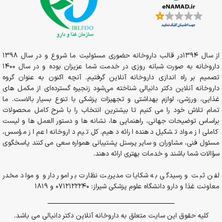
از سال 1394در قالب داروخانه حضوری مسئولیت ما شروع و در سال 1398
داروخانه به صورت شبانه روزی در خدمت شما عزیزان بوده و در سال 1400
تصمیم بر راه اندازی داروخانه آنلاین گرفتیم. آنچه اکنون به عنوان گروه
داروخانه آنلاین دکتر دانیالی شناخته می‌شود زنجیره گسترده‌ای از مکمل های
غذایی، ورزشی، لوازم بهداشتی و تجهیزات پزشکی با تنوع بسیار بالاست. ما
تمام تلاش خود را می کنیم تا بیشترین انتخاب را با شرح کامل محصولات
براساس توضیحات جهانی، راهنمایی ها، نشانه ها و دستور العمل ها و لیست
کاملی از مواد تشکیل دهنده ارائه دهیم. کل تیم داروخانه اعم از مؤسس،
مسئول فنی، مشاوران و سایر پرسنل پشتیبانی همواره سعی می کنند پاسخگوی
سؤالات شما باشند و خدمات بهتری ارائه دهند.
لفن ثبت و رسیدگی به شکایات مدیریت نظارت بر امور دارو و مواد مخدر
معاونت غذا و دارو دانشگاه علوم پزشکی شیراز: 0712122240 و 1819
کلیه حقوق این سایت متعلق به داروخانه آنلاین دکتر دانیالی می باشد.