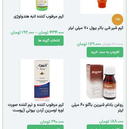
کرم مرطوب کننده انبه هندولوژی
-15%
کرم شیر شی باتر بیول 70 میلی لیتر
434.000
تومان
–
192.000
تومان
انتخاب گزینه ها
179.000
تومان
211.000
تومان
افزودن به سبد خرید
روغن بادام شیرین باگنو 60 میلی
کرم مرطوب کننده و نرم کننده صورت
لیتر
اوره اوسرین آردن بیوتی (پوست
خشک)
188.000
تومان
290.000
تومان