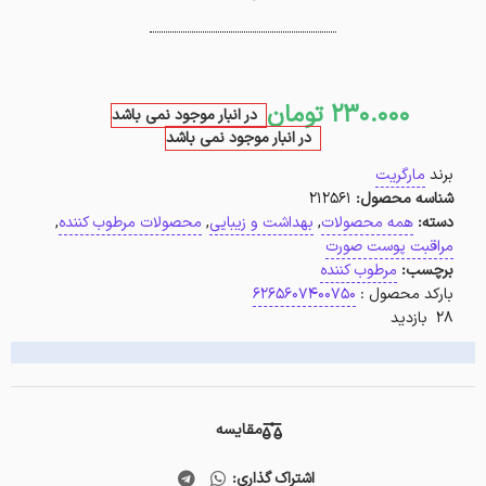
230.000
تومان
در انبار موجود نمی باشد
در انبار موجود نمی باشد
برند
مارگریت
شناسه محصول:
212561
دسته:
همه محصولات
,
بهداشت و زیبایی
,
محصولات مرطوب کننده
,
مراقبت پوست صورت
برچسب:
مرطوب کننده
بارکد محصول :
6265607400750
28 بازدید
مقایسه
اشتراک گذاری: