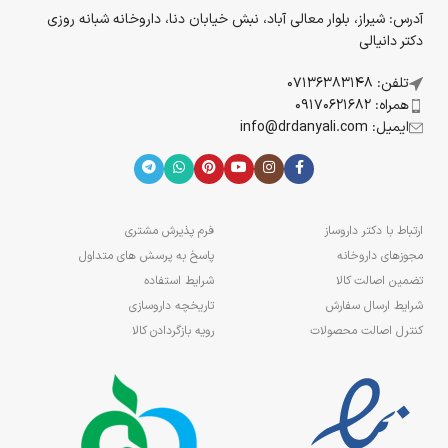
آدرس: شیراز، بلوار معالی آباد، نبش خیابان دنا، داروخانه شبانه روزی
دکتر دانیالی
تلفن: 07136383148
همراه: 09170621682
ایمیل: info@drdanyali.com
ارتباط با دکتر داروساز
فرم پذیرش مشتری
مجوزهای داروخانه
پاسخ به پرسش های متداول
تضمین اصالت کالا
شرایط استفاده
شرایط ارسال سفارش
تاریخچه داروسازی
کنترل اصالت محصولات
رویه بازگردادن کالا