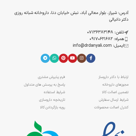
آدرس: شیراز، بلوار معالی آباد، نبش خیابان دنا، داروخانه شبانه روزی
دکتر دانیالی
تلفن: 07136383148
همراه: 09170621682
ایمیل: info@drdanyali.com
ارتباط با دکتر داروساز
فرم پذیرش مشتری
مجوزهای داروخانه
پاسخ به پرسش های متداول
تضمین اصالت کالا
شرایط استفاده
شرایط ارسال سفارش
تاریخچه داروسازی
کنترل اصالت محصولات
رویه بازگردادن کالا