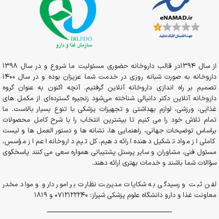
از سال 1394در قالب داروخانه حضوری مسئولیت ما شروع و در سال 1398
داروخانه به صورت شبانه روزی در خدمت شما عزیزان بوده و در سال 1400
تصمیم بر راه اندازی داروخانه آنلاین گرفتیم. آنچه اکنون به عنوان گروه
داروخانه آنلاین دکتر دانیالی شناخته می‌شود زنجیره گسترده‌ای از مکمل های
غذایی، ورزشی، لوازم بهداشتی و تجهیزات پزشکی با تنوع بسیار بالاست. ما
تمام تلاش خود را می کنیم تا بیشترین انتخاب را با شرح کامل محصولات
براساس توضیحات جهانی، راهنمایی ها، نشانه ها و دستور العمل ها و لیست
کاملی از مواد تشکیل دهنده ارائه دهیم. کل تیم داروخانه اعم از مؤسس،
مسئول فنی، مشاوران و سایر پرسنل پشتیبانی همواره سعی می کنند پاسخگوی
سؤالات شما باشند و خدمات بهتری ارائه دهند.
لفن ثبت و رسیدگی به شکایات مدیریت نظارت بر امور دارو و مواد مخدر
معاونت غذا و دارو دانشگاه علوم پزشکی شیراز: 0712122240 و 1819