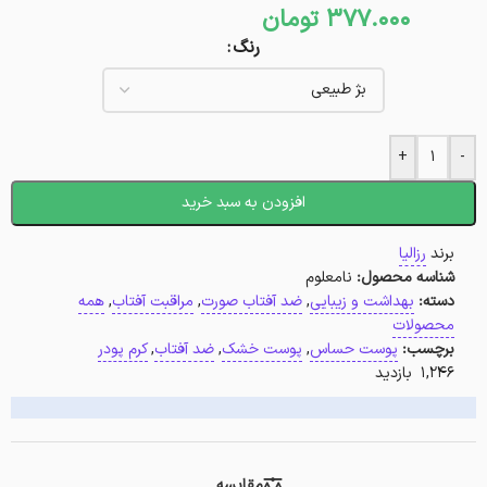
377.000
تومان
رنگ
+
-
افزودن به سبد خرید
برند
رزالیا
شناسه محصول:
نامعلوم
دسته:
بهداشت و زیبایی
,
ضد آفتاب صورت
,
مراقبت آفتاب
,
همه
محصولات
برچسب:
پوست حساس
,
پوست خشک
,
ضد آفتاب
,
کرم پودر
1,246 بازدید
مقایسه