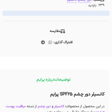
239 بازدید
مقایسه
اشتراک گذاری:
توضیحات
درباره پرایم
کانسیلر دور چشم SPF25 پرایم
در این محصول از محصولات
کانسیلر
و
دور چشم
از دسته
مراقبت پوست
صورت
سایت دکتر دانیالی می پردازیم به :