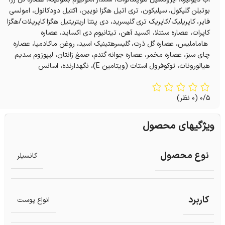
بوتیلن گلیکول، سیلیکون، تری اتیل هگزا نویین، اکتیل دودکانول، امولسی
فایر، کاپریلیک/کاپریک تری گلیسرید، دی پنتا اریتریتیل هگزا کاپریلات/هگزا
کاپرات، عصاره سنتلا، اکسید آهن، تیتانیوم دی اکساید، عصاره
هاماملیس، عصاره گل ذرت، گلیسرهتینیک اسید، روغن ماکادمیا، عصاره
چای سبز، عصاره مخمر، عصاره جوانه گندم، صمغ زانتان، لیپوزوم سدیم
هیالورونات، توکوفرول استات (ویتامین E)، نگهدارنده، اسانس
0/5
(0 نظر)
ویژگیهای محصول
نوع محصول
کانسیلر
کاربرد
انواع پوست