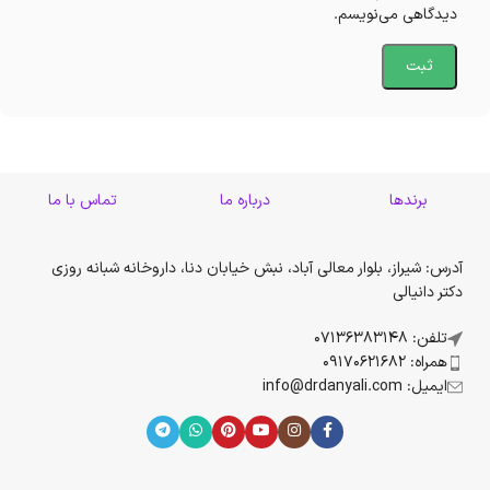
دیدگاهی می‌نویسم.
برندها
درباره ما
تماس با ما
آدرس: شیراز، بلوار معالی آباد، نبش خیابان دنا، داروخانه شبانه روزی
دکتر دانیالی
تلفن: 07136383148
همراه: 09170621682
ایمیل: info@drdanyali.com