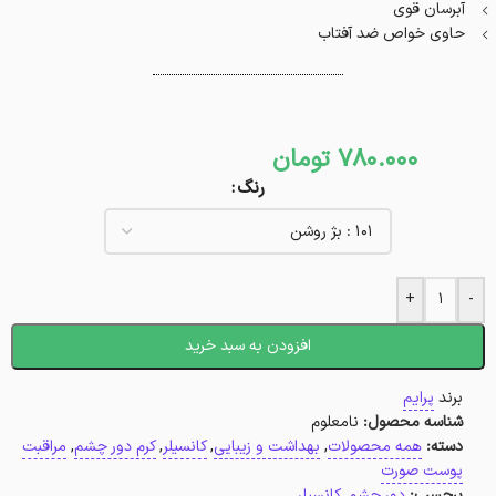
آبرسان قوی
حاوی خواص ضد آفتاب
780.000
تومان
رنگ
+
-
افزودن به سبد خرید
برند
پرایم
شناسه محصول:
نامعلوم
دسته:
همه محصولات
,
بهداشت و زیبایی
,
کانسیلر
,
کرم دور چشم
,
مراقبت
پوست صورت
برچسب:
دور چشم
,
کانسیلر