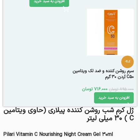
افزودن به سبد خرید
-20%
سرم روشن کننده و ضد لک ویتامین
C50 آردن 30 گرم
716.000
تومان
895.000
تومان
افزودن به سبد خرید
ژل کرم شب روشن کننده پیلاری (حاوی ویتامین
C ) 30 میلی‌ لیتر
Pilari Vitamin C Nourishing Night Cream Gel 30ml