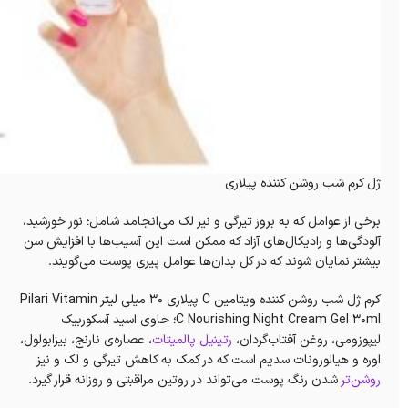
ژل کرم شب روشن کننده پیلاری
برخی از عوامل که به بروز تیرگی و نیز لک می‌انجامد شامل؛ نور خورشید،
آلودگی‌ها و رادیکال‌های آزاد که ممکن است این آسیب‌ها با افزایش سن
بیشتر نمایان شوند که در کل بدان‌ها عوامل پیری پوست می‌گویند.
کرم ژل شب روشن کننده ویتامین C پیلاری 30 میلی‌ لیتر Pilari Vitamin
C Nourishing Night Cream Gel 30ml؛ حاوی اسید آسکوربیک
لیپوزومی، روغن آفتاب‌گردان،
رتینیل پالمیتات
، عصاره‌ی نارنج، بیزابولول،
اوره و هیالورونات سدیم است که در کمک به کاهش تیرگی و لک و نیز
روشن‌تر
شدن رنگ پوست می‌تواند در روتین مراقبتی و روزانه قرار گیرد.