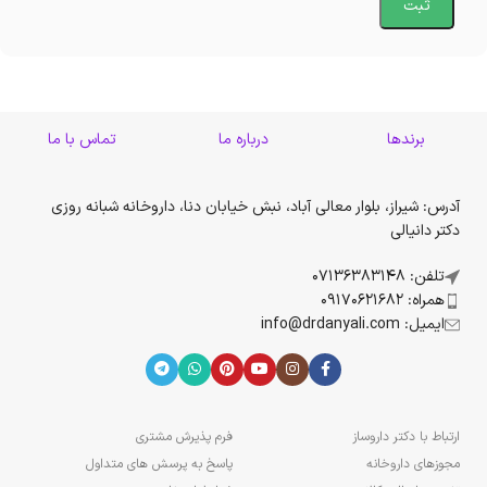
برندها
درباره ما
تماس با ما
آدرس: شیراز، بلوار معالی آباد، نبش خیابان دنا، داروخانه شبانه روزی
دکتر دانیالی
تلفن: 07136383148
همراه: 09170621682
ایمیل: info@drdanyali.com
ارتباط با دکتر داروساز
فرم پذیرش مشتری
مجوزهای داروخانه
پاسخ به پرسش های متداول