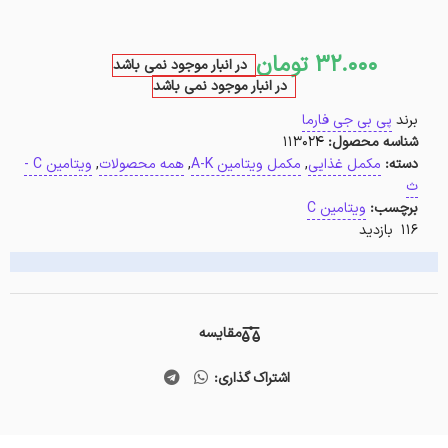
32.000
تومان
در انبار موجود نمی باشد
در انبار موجود نمی باشد
برند
پی بی جی فارما
شناسه محصول:
113024
دسته:
مکمل غذایی
,
مکمل ویتامین A-K
,
همه محصولات
,
ویتامین C -
ث
برچسب:
ویتامین C
116 بازدید
مقایسه
اشتراک گذاری: