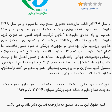
از سال 1394در قالب داروخانه حضوری مسئولیت ما شروع و در سال 1398
داروخانه به صورت شبانه روزی در خدمت شما عزیزان بوده و در سال 1400
تصمیم بر راه اندازی داروخانه آنلاین گرفتیم. آنچه اکنون به عنوان گروه
داروخانه آنلاین دکتر دانیالی شناخته می‌شود زنجیره گسترده‌ای از مکمل های
غذایی، ورزشی، لوازم بهداشتی و تجهیزات پزشکی با تنوع بسیار بالاست. ما
تمام تلاش خود را می کنیم تا بیشترین انتخاب را با شرح کامل محصولات
براساس توضیحات جهانی، راهنمایی ها، نشانه ها و دستور العمل ها و لیست
کاملی از مواد تشکیل دهنده ارائه دهیم. کل تیم داروخانه اعم از مؤسس،
مسئول فنی، مشاوران و سایر پرسنل پشتیبانی همواره سعی می کنند پاسخگوی
سؤالات شما باشند و خدمات بهتری ارائه دهند.
لفن ثبت و رسیدگی به شکایات مدیریت نظارت بر امور دارو و مواد مخدر
معاونت غذا و دارو دانشگاه علوم پزشکی شیراز: 0712122240 و 1819
کلیه حقوق این سایت متعلق به داروخانه آنلاین دکتر دانیالی می باشد.