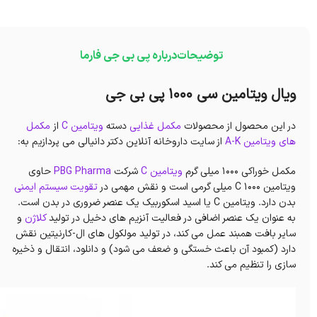
توضیحات
درباره پی بی جی فارما
ویال ویتامین سی 1000 پی بی جی
در این محصول از محصولات
مکمل غذایی
دسته
ویتامین C
از
مکمل
های ویتامین A-K
از سایت داروخانه آنلاین دکتر دانیالی می پردازیم به:
مکمل خوراکی 1000 میلی گرم
ویتامین C
شرکت
PBG Pharma
حاوی
ویتامین C 1000 میلی گرمی است و نقش مهمی در
تقویت سیستم ایمنی
بدن دارد. ویتامین C یا اسید اسکوربیک یک عنصر ضروری در بدن است.
به عنوان یک عنصر اضافی در فعالیت آنزیم های دخیل در تولید
کلاژن
و
سایر بافت همبند عمل می کند، در تولید مولکول های ال-کارنیتین نقش
دارد (کمبود آن باعث خستگی و ضعف می شود) و دانلود، انتقال و ذخیره
سازی را تنظیم می کند.