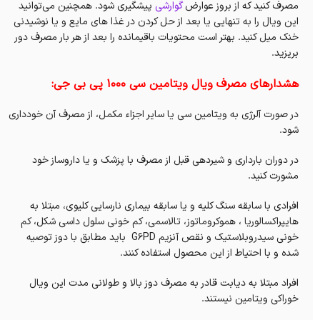
مصرف کنید که از بروز عوارض
گوارشی
پیشگیری شود. همچنین می‌توانید
این ویال را به تنهایی یا بعد از حل کردن در غذا های مایع و یا نوشیدنی
خنک میل کنید. بهتر است محتویات باقیمانده را بعد از هر بار مصرف دور
بریزید.
هشدارهای مصرف ویال ویتامین سی 1000 پی بی جی:
در صورت آلرژی به ویتامین سی یا سایر اجزاء مکمل، از مصرف آن خودداری
شود.
در دوران بارداری و شیردهی قبل از مصرف با پزشک و یا داروساز خود
مشورت کنید.
افرادی با سابقه سنگ کلیه و یا سابقه بیماری نارسایی کلیوی، مبتلا به
هایپراکسالوریا ، هموکروماتوز، تالاسمی، کم خونی سلول داسی شکل، کم
خونی سیدروبلاستیک و نقص آنزیم
G6PD
باید مطابق با دوز توصیه
شده و با احتیاط از این محصول استفاده کنند.
افراد مبتلا به دیابت قادر به مصرف دوز بالا و طولانی مدت این
ویال
خوراکی ویتامین
نیستند.