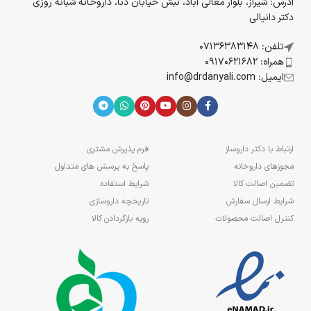
آدرس: شیراز، بلوار معالی آباد، نبش خیابان دنا، داروخانه شبانه روزی
دکتر دانیالی
تلفن: 07136383148
همراه: 09170621682
ایمیل: info@drdanyali.com
ارتباط با دکتر داروساز
فرم پذیرش مشتری
مجوزهای داروخانه
پاسخ به پرسش های متداول
تضمین اصالت کالا
شرایط استفاده
شرایط ارسال سفارش
تاریخچه داروسازی
کنترل اصالت محصولات
رویه بازگردادن کالا