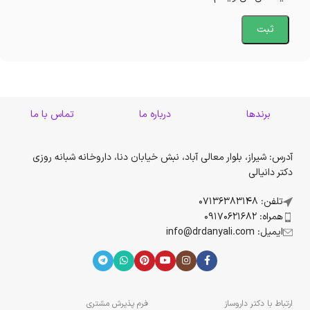
برندها
درباره ما
تماس با ما
آدرس: شیراز، بلوار معالی آباد، نبش خیابان دنا، داروخانه شبانه روزی
دکتر دانیالی
تلفن: 07136383148
همراه: 09170621682
ایمیل: info@drdanyali.com
ارتباط با دکتر داروساز
فرم پذیرش مشتری