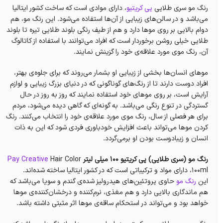
رنگ مو سری طلایی
پی کریتیو
، دارای موادی است که ساخت کشور ایتالیا
می‌باشد و در سالن‌های زیبایی از آن‌ها استفاده می‌شود. این رنگ‌ مو، هم
دوام بالایی بر روی موها دارد و هم از طیف رنگی بلوند طلایی تیره تا بلوند
طلایی خیلی روشن برخوردار است که افراد می‌توانند با استفاده از کاتالوگ
آن، رنگ موی مورد علاقه‌ی خود را گزینش نمایند.
موهای انسان‌ها بخشی از زیبایی او بشمار می‌روند که برای جلوه‌ی بهتر،
افراد دوست دارند تا از رنگ‌های گوناگونی که در دنیای بزرگ زیبایی‌ و لوازم
آرایش است، بر‌ روی موهای خود استفاده نمایند که روز به روز در حال
گستردگی در تنوع رنگی می‌باشد. به گونه‌ای که گاهی دیده می‌شود، مردم
برای هر فصلی از سال، رنگ موی مورد علاقه‌ی خود را انتخاب می‌کنند. رنگ
کردن موها می‌تواند باعث‌ افزایش‌ خودباوری فردی شود که این به ذات
انسان و زیبادوست بودن او برمی‌گردد.
رنگ مو (سری طلایی) پی کریتیو 100 میلی لیتر
Hair Color
Pay Creative
100ml، دارای مواد و ترکیباتی است که در کشور ایتالیا ساخته شده‌اند.
این
رنگ مو
حاوی پروتئین‌های هیدرولیز شده‌ی گندم و سویا می‌باشد که
هم ماندگاری بالایی دارد و هم مغذی، نرم‌کننده و درخشان‌کننده‌ی موها
خواهد بود و می‌تواند در استحکام ساقه‌ی موها اثر مثبتی داشته باشد.