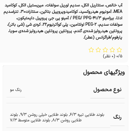
آب خالص، ستئاریل الکل، سدیم لوریل سولفات، میریستیل الکل، کوکامید
MEA، آمونیوم هیدروکسید، کوکامیدوپروپیل بتائین، ستئارات۳۰، تتراسدیم
ادتا، بیزامینو PEG/ PPG-۴۱/۳‌ / آمینو پی جی پروپیل دایمتیکون،
سولفات سدیم‌، PEG-۲ اولئامین، پلی کوآترنیوم۲۲، کره‌ی شی (شی باتر)،
پروتئین هیدرولیز شده‌ی گندم، پروتئین پروتئین هیدرولیز شده‌ی سویا،
پارفوم/فراگرانس (عطر).
0/5
(0 نظر)
ویژگیهای محصول
نوع محصول
رنگ مو
بلوند طلایی تیره ۶/۳
,
بلوند طلایی خیلی روشن ۹/۳
,
بلوند
رنگ
طلایی روشن ۸/۳
,
بلوند طلایی متوسط ۷/۳