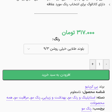
دارای کاتالوگ برای انتخاب رنگ مورد علاقه
317.000
تومان
رنگ
+
-
افزودن به سبد خرید
برند
پی کریتیو
شناسه محصول:
نامعلوم
دسته:
استایلینگ و رنگ مو
,
بهداشت و زیبایی
,
رنگ مو
,
مراقبت مو
,
همه
محصولات
برچسب:
رنگ مو