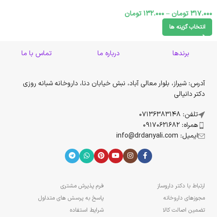
317.000
تومان
–
132.000
تومان
انتخاب گزینه ها
برندها
درباره ما
تماس با ما
آدرس: شیراز، بلوار معالی آباد، نبش خیابان دنا، داروخانه شبانه روزی
دکتر دانیالی
تلفن: 07136383148
همراه: 09170621682
ایمیل: info@drdanyali.com
ارتباط با دکتر داروساز
فرم پذیرش مشتری
مجوزهای داروخانه
پاسخ به پرسش های متداول
تضمین اصالت کالا
شرایط استفاده